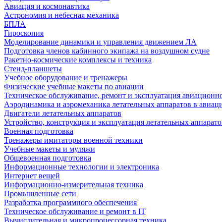
Авиация и космонавтика
Астрономия и небесная механика
БПЛА
Гироскопия
Моделирование динамики и управления движением ЛА
Подготовка членов кабинного экипажа на воздушном судне
Ракетно-космические комплексы и техника
Стенд-планшеты
Учебное оборудование и тренажеры
Физические учебные макеты по авиации
Техническое обслуживание, ремонт и эксплуатация авиационн
Аэродинамика и аэромеханика летательных аппаратов в авиац
Двигатели летательных аппаратов
Устройство, конструкция и эксплуатация летательных аппарато
Военная подготовка
Тренажеры имитаторы военной техники
Учебные макеты и муляжи
Общевоенная подготовка
Информационные технологии и электроника
Интернет вещей
Информационно-измерительная техника
Промышленные сети
Разработка программного обеспечения
Техническое обслуживание и ремонт в IT
Вычислительная и микропроцессорная техника