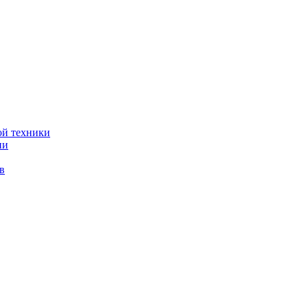
ой техники
ии
в