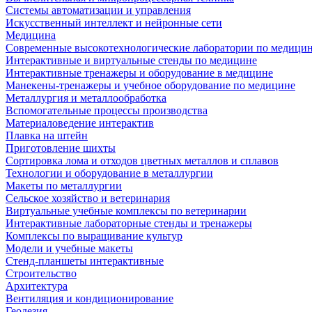
Системы автоматизации и управления
Искусственный интеллект и нейронные сети
Медицина
Современные высокотехнологические лаборатории по медици
Интерактивные и виртуальные стенды по медицине
Интерактивные тренажеры и оборудование в медицине
Манекены-тренажеры и учебное оборудование по медицине
Металлургия и металлообработка
Вспомогательные процессы производства
Материаловедение интерактив
Плавка на штейн
Приготовление шихты
Сортировка лома и отходов цветных металлов и сплавов
Технологии и оборудование в металлургии
Макеты по металлургии
Сельское хозяйство и ветеринария
Виртуальные учебные комплексы по ветеринарии
Интерактивные лабораторные стенды и тренажеры
Комплексы по выращивание культур
Модели и учебные макеты
Стенд-планшеты интерактивные
Строительство
Архитектура
Вентиляция и кондиционирование
Геодезия