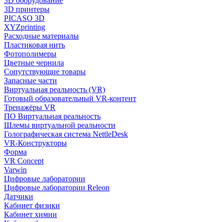
3D оборудование
3D принтеры
PICASO 3D
XYZprinting
Расходные материалы
Пластиковая нить
Фотополимеры
Цветные чернила
Сопутствующие товары
Запасные части
Виртуальная реальность (VR)
Готовый образовательный VR-контент
Тренажёры VR
ПО Виртуальная реальность
Шлемы виртуальной реальности
Голографическая система NettleDesk
VR-Конструкторы
Форма
VR Concept
Varwin
Цифровые лаборатории
Цифровые лаборатории Releon
Датчики
Кабинет физики
Кабинет химии