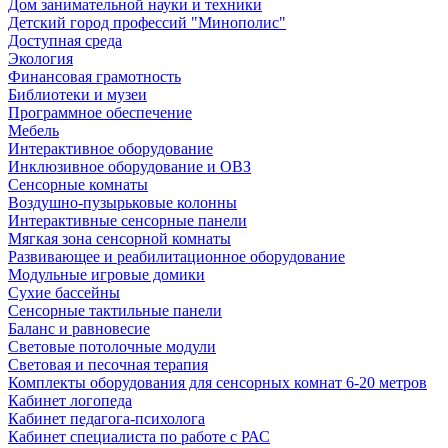
Дом занимательной науки и техники
Детский город профессий "Минополис"
Доступная среда
Экология
Финансовая грамотность
Библиотеки и музеи
Программное обеспечение
Мебель
Интерактивное оборудование
Инклюзивное оборудование и ОВЗ
Cенсорные комнаты
Воздушно-пузырьковые колонны
Интерактивные сенсорные панели
Мягкая зона сенсорной комнаты
Развивающее и реабилитационное оборудование
Модульные игровые домики
Сухие бассейны
Сенсорные тактильные панели
Баланс и равновесие
Световые потолочные модули
Световая и песочная терапия
Комплекты оборудования для сенсорных комнат 6-20 метров
Кабинет логопеда
Кабинет педагога-психолога
Кабинет специалиста по работе с РАС