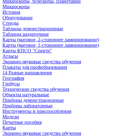
Микроскопы, телескопы, планетарии
Микроскопы
История
Оборудование
Стенды
Таблицы демонстрационные
Таблицы раздаточные
Карты (матовое, 2-стороннее ламинирование)
Карты (матовое, 1-стороннее ламинирование)
Карты КПСО "Спектр"
Атласы
Экранно-звуковые средства обучения
Плакаты для профобразования
14 Разные направления
География
Глобусы
Технические средства обучения
Объекты натуральные
Приборы демонстрационные
Приборы лабораторные
Инструменты и приспособления
Модели
Печатные пособия
Карты
Экранно-звуковые средства обучения