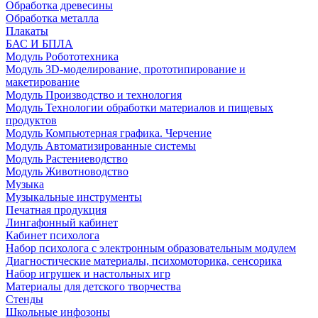
Обработка древесины
Обработка металла
Плакаты
БАС И БПЛА
Модуль Робототехника
Модуль 3D-моделирование, прототипирование и
макетирование
Модуль Производство и технология
Модуль Технологии обработки материалов и пищевых
продуктов
Модуль Компьютерная графика. Черчение
Модуль Автоматизированные системы
Модуль Растениеводство
Модуль Животноводство
Музыка
Музыкальные инструменты
Печатная продукция
Лингафонный кабинет
Кабинет психолога
Набор психолога с электронным образовательным модулем
Диагностические материалы, психомоторика, сенсорика
Набор игрушек и настольных игр
Материалы для детского творчества
Стенды
Школьные инфозоны