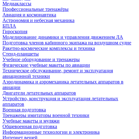
Медиаклассы
Профессиональные тренажёры
Авиация и космонавтика
Астрономия и небесная механика
БПЛА
Гироскопия
Моделирование динамики и управления движением ЛА
Подготовка членов кабинного экипажа на воздушном судне
Ракетно-космические комплексы и техника
Стенд-планшеты
Учебное оборудование и тренажеры
Физические учебные макеты по авиации
Техническое обслуживание, ремонт и эксплуатация
авиационной техники
Аэродинамика и аэромеханика летательных аппаратов в
авиации
Двигатели летательных аппаратов
Устройство, конструкция и эксплуатация летательных
аппаратов
Военная подготовка
Тренажеры имитаторы военной техники
Учебные макеты и муляжи
Общевоенная подготовка
Информационные технологии и электроника
Интернет вещей