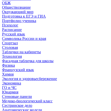
ОБЖ
Обществознание
Окружающий мир
Подготовка к ЕГЭ и ГИА
Портфолио ученика
Психолог
Расписание
Русский язык
Символика России и края
Спортзал
Столовая
Таблички на кабинеты
Технология
Фасадная табличка для школы
Физика
Французский язык
Химия
Экология и здоровьесбережение
Экономика
ГО и ЧС
Юнармия
Стеновые панели
Медико-биологический класс
Сестринское дело
Анатомические модели