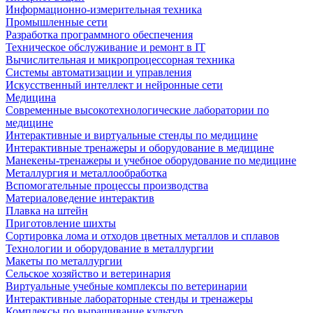
Информационно-измерительная техника
Промышленные сети
Разработка программного обеспечения
Техническое обслуживание и ремонт в IT
Вычислительная и микропроцессорная техника
Системы автоматизации и управления
Искусственный интеллект и нейронные сети
Медицина
Современные высокотехнологические лаборатории по
медицине
Интерактивные и виртуальные стенды по медицине
Интерактивные тренажеры и оборудование в медицине
Манекены-тренажеры и учебное оборудование по медицине
Металлургия и металлообработка
Вспомогательные процессы производства
Материаловедение интерактив
Плавка на штейн
Приготовление шихты
Сортировка лома и отходов цветных металлов и сплавов
Технологии и оборудование в металлургии
Макеты по металлургии
Сельское хозяйство и ветеринария
Виртуальные учебные комплексы по ветеринарии
Интерактивные лабораторные стенды и тренажеры
Комплексы по выращивание культур