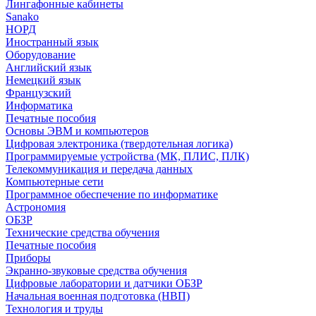
Лингафонные кабинеты
Sanako
НОРД
Иностранный язык
Оборудование
Английский язык
Немецкий язык
Французский
Информатика
Печатные пособия
Основы ЭВМ и компьютеров
Цифровая электроника (твердотельная логика)
Программируемые устройства (МК, ПЛИС, ПЛК)
Телекоммуникация и передача данных
Компьютерные сети
Программное обеспечение по информатике
Астрономия
ОБЗР
Технические средства обучения
Печатные пособия
Приборы
Экранно-звуковые средства обучения
Цифровые лаборатории и датчики ОБЗР
Начальная военная подготовка (НВП)
Технология и труды