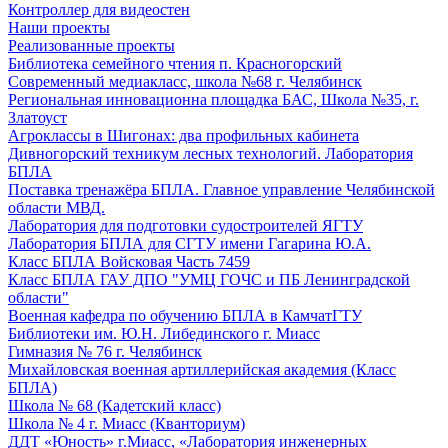
Контроллер для видеостен
Наши проекты
Реализованные проекты
Библиотека семейного чтения п. Красногорский
Современный медиакласс, школа №68 г. Челябинск
Региональная инновационна площадка БАС, Школа №35, г.
Златоуст
Агроклассы в Шигонах: два профильных кабинета
Дивногорский техникум лесных технологий. Лаборатория
БПЛА
Поставка тренажёра БПЛА. Главное управление Челябинской
области МВД.
Лаборатория для подготовки судостроителей ЯГТУ
Лаборатория БПЛА для СГТУ имени Гагарина Ю.А.
Класс БПЛА Войсковая Часть 7459
Класс БПЛА ГАУ ДПО "УМЦ ГОЧС и ПБ Ленинградской
области"
Военная кафедра по обучению БПЛА в КамчатГТУ
Библиотеки им. Ю.Н. Либединского г. Миасс
Гимназия № 76 г. Челябинск
Михайловская военная артиллерийская академия (Класс
БПЛА)
Школа № 68 (Кадетский класс)
Школа № 4 г. Миасс (Кванториум)
ДДТ «Юность» г.Миасс, «Лаборатория инженерных