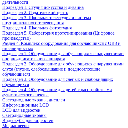
деятельности
Подраздел 1. Студия искусства и дизайна
Подраздел 2. Издательский центр
Подраздел 3. Школьная телестудия и система
внутришкольного телевещания
Подраздел 4. Школьная фотостудия
Подраздел 5. Лаборатория прототипирования (Цифровое
производство)
Раздел 4. Комплекс оборудования для обучающихся с ОВЗ и
инвалидностью
Подраздел 1. Оборудование для обучающихся с нарушениями
опорно-двигательного аппарата
Подраздел 2. Оборудование для обучающихся с нарушениями
слуха (глухие, слабослышащие и позднооглохшие
обучающиеся)
Подраздел 3. Оборудование для слепых и слабовидящих
обучающихся
Подраздел 4. Оборудование для детей с расстройствами
аутистического спектра
Светодиодные экраны, дисплеи
Информационные LCD
LCD для видеостен
Светодиодные экраны
Видеокубы для видеостен
Медиаплееры