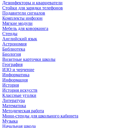
Дезинфекторы и кварцеватели
Стойки для зарядки телефонов
Подавители сигналов
Комплекты инфозон
Мягкие модули
Мебель для коворкинга
Стенды
Английский язык
Астрономия
Библиотека
Биология
Визитные карточки школы
География
ИЗО и черчение
Информатика
Информация
История
История искусств
Классные уголки
Литература
Математика
Методическая работа
Мини-стенды для школьного кабинета
Музыка
Начальная школа