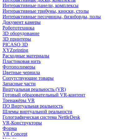
Интерактивные панели, комплексы
Интерактивные трибуны, киоски, столы
Интерактивные песочницы, бизиборды, полы
Документ камеры
Робототехника
3D оборудование
3D принтеры
PICASO 3D
XYZprinting
Расходные материалы
Пластиковая нить
Фотополимеры
Цветные чернила
Сопутствующие товары
Запасные части
Виртуальная реальность (VR)
Готовый образовательный VR-контент
Тренажёры VR
ПО Виртуальная реальность
Шлемы виртуальной реальности
Голографическая система NettleDesk
VR-Конструкторы
Форма
VR Concept