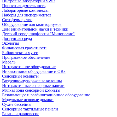
Цифровые лаборатории SWR
Проектная деятельность
Лабораторные комплексы
Наборы для экспериментов
Ситифермерство
Оборудование для кванториумов
Дом занимательной науки и техники
Детский город профессий "Минополис"
Доступная среда
Экология
Финансовая грамотность
Библиотеки и музеи
Программное обеспечение
Мебель
Интерактивное оборудование
Инклюзивное оборудование и ОВЗ
Cенсорные комнаты
Воздушно-пузырьковые колонны
Интерактивные сенсорные панели
Мягкая зона сенсорной комнаты
Развивающее и реабилитационное оборудование
Модульные игровые домики
Сухие бассейны
Сенсорные тактильные панели
Баланс и равновесие