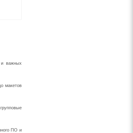
 и важных
до макетов
групповые
нного ПО и