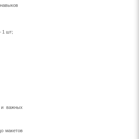
 навыков
 1 шт;
 и важных
до макетов