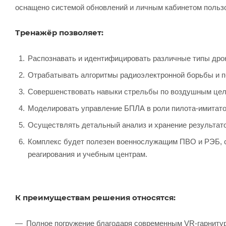
оснащено системой обновлений и личным кабинетом польз
Тренажёр позволяет:
Распознавать и идентифицировать различные типы дро
Отрабатывать алгоритмы радиоэлектронной борьбы и пе
Совершенствовать навыки стрельбы по воздушным целя
Моделировать управление БПЛА в роли пилота-имитато
Осуществлять детальный анализ и хранение результато
Комплекс будет полезен военнослужащим ПВО и РЭБ, 
реагирования и учебным центрам.
К преимуществам решения относятся:
Полное погружение благодаря современным VR-гарниту