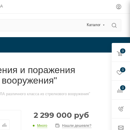
3А
Каталог
0
ения и поражения
0
 вооружения"
0
А различного класса из стрелкового вооружения"
2 299 000
руб
Много
Нашли дешевле?