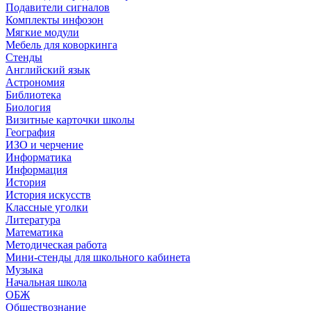
Подавители сигналов
Комплекты инфозон
Мягкие модули
Мебель для коворкинга
Стенды
Английский язык
Астрономия
Библиотека
Биология
Визитные карточки школы
География
ИЗО и черчение
Информатика
Информация
История
История искусств
Классные уголки
Литература
Математика
Методическая работа
Мини-стенды для школьного кабинета
Музыка
Начальная школа
ОБЖ
Обществознание