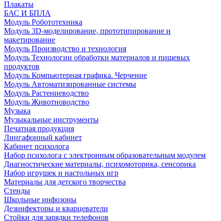
Плакаты
БАС И БПЛА
Модуль Робототехника
Модуль 3D-моделирование, прототипирование и
макетирование
Модуль Производство и технология
Модуль Технологии обработки материалов и пищевых
продуктов
Модуль Компьютерная графика. Черчение
Модуль Автоматизированные системы
Модуль Растениеводство
Модуль Животноводство
Музыка
Музыкальные инструменты
Печатная продукция
Лингафонный кабинет
Кабинет психолога
Набор психолога с электронным образовательным модулем
Диагностические материалы, психомоторика, сенсорика
Набор игрушек и настольных игр
Материалы для детского творчества
Стенды
Школьные инфозоны
Дезинфекторы и кварцеватели
Стойки для зарядки телефонов