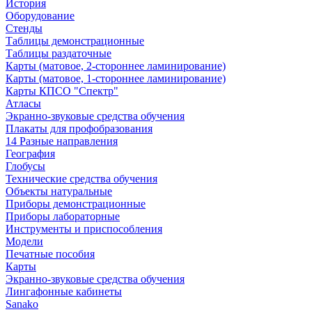
История
Оборудование
Стенды
Таблицы демонстрационные
Таблицы раздаточные
Карты (матовое, 2-стороннее ламинирование)
Карты (матовое, 1-стороннее ламинирование)
Карты КПСО "Спектр"
Атласы
Экранно-звуковые средства обучения
Плакаты для профобразования
14 Разные направления
География
Глобусы
Технические средства обучения
Объекты натуральные
Приборы демонстрационные
Приборы лабораторные
Инструменты и приспособления
Модели
Печатные пособия
Карты
Экранно-звуковые средства обучения
Лингафонные кабинеты
Sanako