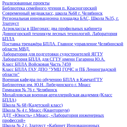
Реализованные проекты
Библиотека семейного чтения п. Красногорский
Современный медиакласс, школа №68 г. Челябинск
Региональная инновационна площадка БАС, Школа №35, г.
Златоуст
Агроклассы в Шигонах: два профильных кабинета
Дивногорский техникум лесных технологий. Лаборатория
БПЛА
Поставка тренажёра БПЛА. Главное управление Челябинской
области МВД.
Лаборатория для подготовки судостроителей ЯГТУ
Лаборатория БПЛА для СГТУ имени Гагарина Ю.А.
Класс БПЛА Войсковая Часть 7459
Класс БПЛА ГАУ ДПО "УМЦ ГОЧС и ПБ Ленинградской
области"
Военная кафедра по обучению БПЛА в КамчатГТУ
Библиотеки им. Ю.Н. Либединского г. Миасс
Гимназия № 76 г. Челябинск
Михайловская военная артиллерийская академия (Класс
БПЛА)
Школа № 68 (Кадетский класс)
Школа № 4 г. Миасс (Кванториум)
ДДТ «Юность» г.Миасс, «Лаборатория инженерных
профессий»
Школа № 2 г. Златоуст «Кабинет Инновационных