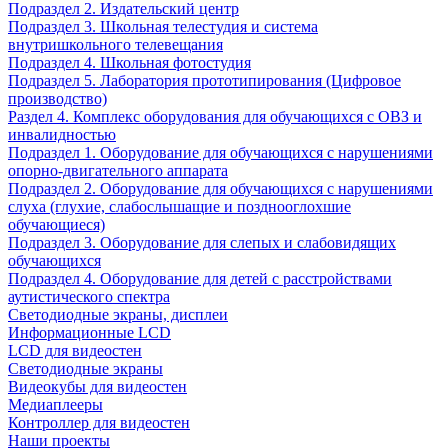
Подраздел 2. Издательский центр
Подраздел 3. Школьная телестудия и система
внутришкольного телевещания
Подраздел 4. Школьная фотостудия
Подраздел 5. Лаборатория прототипирования (Цифровое
производство)
Раздел 4. Комплекс оборудования для обучающихся с ОВЗ и
инвалидностью
Подраздел 1. Оборудование для обучающихся с нарушениями
опорно-двигательного аппарата
Подраздел 2. Оборудование для обучающихся с нарушениями
слуха (глухие, слабослышащие и позднооглохшие
обучающиеся)
Подраздел 3. Оборудование для слепых и слабовидящих
обучающихся
Подраздел 4. Оборудование для детей с расстройствами
аутистического спектра
Светодиодные экраны, дисплеи
Информационные LCD
LCD для видеостен
Светодиодные экраны
Видеокубы для видеостен
Медиаплееры
Контроллер для видеостен
Наши проекты