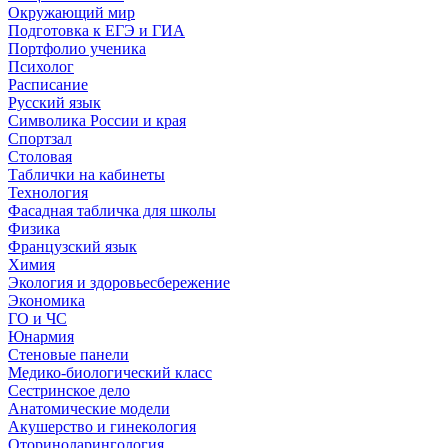
Окружающий мир
Подготовка к ЕГЭ и ГИА
Портфолио ученика
Психолог
Расписание
Русский язык
Символика России и края
Спортзал
Столовая
Таблички на кабинеты
Технология
Фасадная табличка для школы
Физика
Французский язык
Химия
Экология и здоровьесбережение
Экономика
ГО и ЧС
Юнармия
Стеновые панели
Медико-биологический класс
Сестринское дело
Анатомические модели
Акушерство и гинекология
Оториноларингология