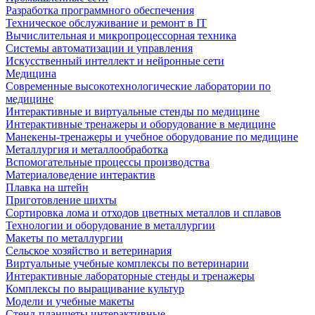
Разработка программного обеспечения
Техническое обслуживание и ремонт в IT
Вычислительная и микропроцессорная техника
Системы автоматизации и управления
Искусственный интеллект и нейронные сети
Медицина
Современные высокотехнологические лаборатории по
медицине
Интерактивные и виртуальные стенды по медицине
Интерактивные тренажеры и оборудование в медицине
Манекены-тренажеры и учебное оборудование по медицине
Металлургия и металлообработка
Вспомогательные процессы производства
Материаловедение интерактив
Плавка на штейн
Приготовление шихты
Сортировка лома и отходов цветных металлов и сплавов
Технологии и оборудование в металлургии
Макеты по металлургии
Сельское хозяйство и ветеринария
Виртуальные учебные комплексы по ветеринарии
Интерактивные лабораторные стенды и тренажеры
Комплексы по выращивание культур
Модели и учебные макеты
Стенд-планшеты интерактивные