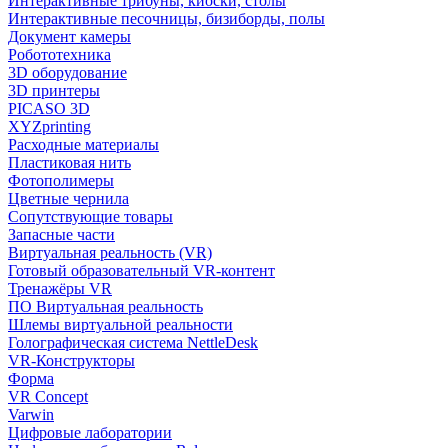
Интерактивные трибуны, киоски, столы
Интерактивные песочницы, бизиборды, полы
Документ камеры
Робототехника
3D оборудование
3D принтеры
PICASO 3D
XYZprinting
Расходные материалы
Пластиковая нить
Фотополимеры
Цветные чернила
Сопутствующие товары
Запасные части
Виртуальная реальность (VR)
Готовый образовательный VR-контент
Тренажёры VR
ПО Виртуальная реальность
Шлемы виртуальной реальности
Голографическая система NettleDesk
VR-Конструкторы
Форма
VR Concept
Varwin
Цифровые лаборатории