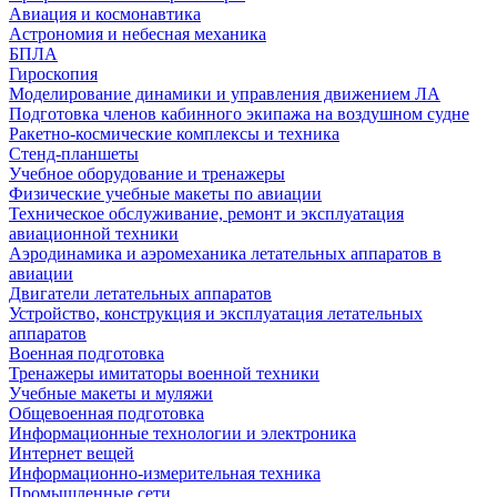
Авиация и космонавтика
Астрономия и небесная механика
БПЛА
Гироскопия
Моделирование динамики и управления движением ЛА
Подготовка членов кабинного экипажа на воздушном судне
Ракетно-космические комплексы и техника
Стенд-планшеты
Учебное оборудование и тренажеры
Физические учебные макеты по авиации
Техническое обслуживание, ремонт и эксплуатация
авиационной техники
Аэродинамика и аэромеханика летательных аппаратов в
авиации
Двигатели летательных аппаратов
Устройство, конструкция и эксплуатация летательных
аппаратов
Военная подготовка
Тренажеры имитаторы военной техники
Учебные макеты и муляжи
Общевоенная подготовка
Информационные технологии и электроника
Интернет вещей
Информационно-измерительная техника
Промышленные сети