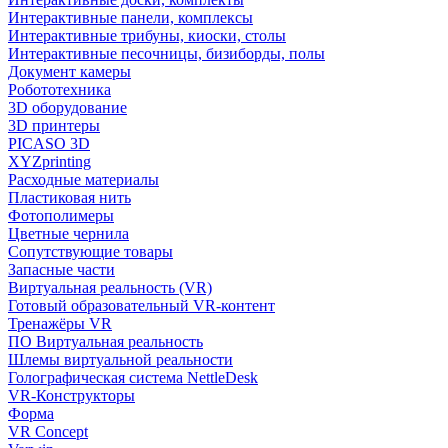
Интерактивные панели, комплексы
Интерактивные трибуны, киоски, столы
Интерактивные песочницы, бизиборды, полы
Документ камеры
Робототехника
3D оборудование
3D принтеры
PICASO 3D
XYZprinting
Расходные материалы
Пластиковая нить
Фотополимеры
Цветные чернила
Сопутствующие товары
Запасные части
Виртуальная реальность (VR)
Готовый образовательный VR-контент
Тренажёры VR
ПО Виртуальная реальность
Шлемы виртуальной реальности
Голографическая система NettleDesk
VR-Конструкторы
Форма
VR Concept