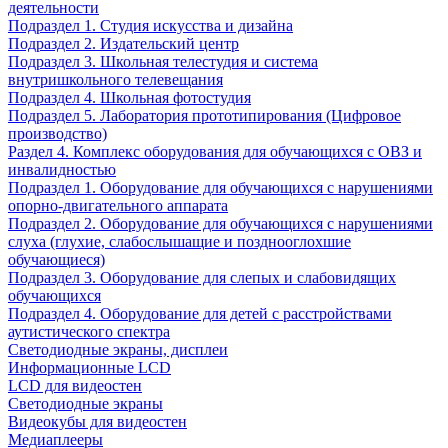
деятельности
Подраздел 1. Студия искусства и дизайна
Подраздел 2. Издательский центр
Подраздел 3. Школьная телестудия и система
внутришкольного телевещания
Подраздел 4. Школьная фотостудия
Подраздел 5. Лаборатория прототипирования (Цифровое
производство)
Раздел 4. Комплекс оборудования для обучающихся с ОВЗ и
инвалидностью
Подраздел 1. Оборудование для обучающихся с нарушениями
опорно-двигательного аппарата
Подраздел 2. Оборудование для обучающихся с нарушениями
слуха (глухие, слабослышащие и позднооглохшие
обучающиеся)
Подраздел 3. Оборудование для слепых и слабовидящих
обучающихся
Подраздел 4. Оборудование для детей с расстройствами
аутистического спектра
Светодиодные экраны, дисплеи
Информационные LCD
LCD для видеостен
Светодиодные экраны
Видеокубы для видеостен
Медиаплееры