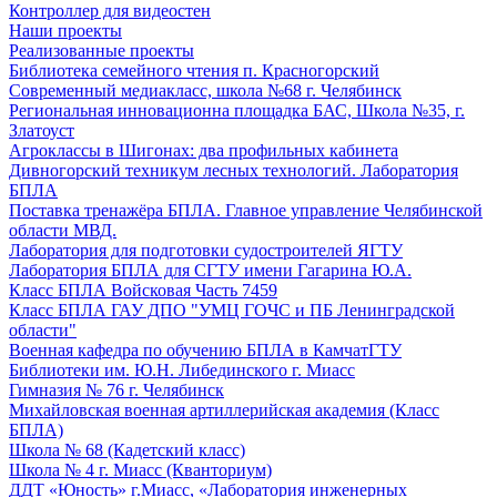
Контроллер для видеостен
Наши проекты
Реализованные проекты
Библиотека семейного чтения п. Красногорский
Современный медиакласс, школа №68 г. Челябинск
Региональная инновационна площадка БАС, Школа №35, г.
Златоуст
Агроклассы в Шигонах: два профильных кабинета
Дивногорский техникум лесных технологий. Лаборатория
БПЛА
Поставка тренажёра БПЛА. Главное управление Челябинской
области МВД.
Лаборатория для подготовки судостроителей ЯГТУ
Лаборатория БПЛА для СГТУ имени Гагарина Ю.А.
Класс БПЛА Войсковая Часть 7459
Класс БПЛА ГАУ ДПО "УМЦ ГОЧС и ПБ Ленинградской
области"
Военная кафедра по обучению БПЛА в КамчатГТУ
Библиотеки им. Ю.Н. Либединского г. Миасс
Гимназия № 76 г. Челябинск
Михайловская военная артиллерийская академия (Класс
БПЛА)
Школа № 68 (Кадетский класс)
Школа № 4 г. Миасс (Кванториум)
ДДТ «Юность» г.Миасс, «Лаборатория инженерных