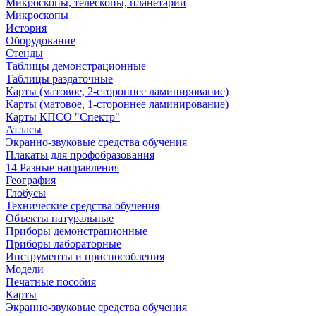
Микроскопы, телескопы, планетарии
Микроскопы
История
Оборудование
Стенды
Таблицы демонстрационные
Таблицы раздаточные
Карты (матовое, 2-стороннее ламинирование)
Карты (матовое, 1-стороннее ламинирование)
Карты КПСО "Спектр"
Атласы
Экранно-звуковые средства обучения
Плакаты для профобразования
14 Разные направления
География
Глобусы
Технические средства обучения
Объекты натуральные
Приборы демонстрационные
Приборы лабораторные
Инструменты и приспособления
Модели
Печатные пособия
Карты
Экранно-звуковые средства обучения