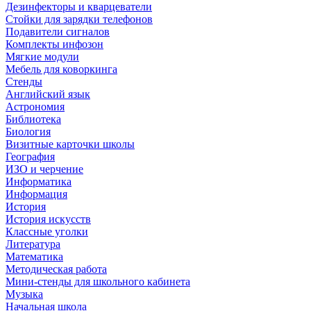
Дезинфекторы и кварцеватели
Стойки для зарядки телефонов
Подавители сигналов
Комплекты инфозон
Мягкие модули
Мебель для коворкинга
Стенды
Английский язык
Астрономия
Библиотека
Биология
Визитные карточки школы
География
ИЗО и черчение
Информатика
Информация
История
История искусств
Классные уголки
Литература
Математика
Методическая работа
Мини-стенды для школьного кабинета
Музыка
Начальная школа