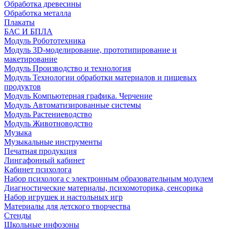
Обработка древесины
Обработка металла
Плакаты
БАС И БПЛА
Модуль Робототехника
Модуль 3D-моделирование, прототипирование и
макетирование
Модуль Производство и технология
Модуль Технологии обработки материалов и пищевых
продуктов
Модуль Компьютерная графика. Черчение
Модуль Автоматизированные системы
Модуль Растениеводство
Модуль Животноводство
Музыка
Музыкальные инструменты
Печатная продукция
Лингафонный кабинет
Кабинет психолога
Набор психолога с электронным образовательным модулем
Диагностические материалы, психомоторика, сенсорика
Набор игрушек и настольных игр
Материалы для детского творчества
Стенды
Школьные инфозоны