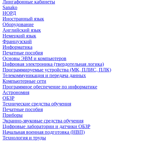
Лингафонные кабинеты
Sanako
НОРД
Иностранный язык
Оборудование
Английский язык
Немецкий язык
Французский
Информатика
Печатные пособия
Основы ЭВМ и компьютеров
Цифровая электроника (твердотельная логика)
Программируемые устройства (МК, ПЛИС, ПЛК)
Телекоммуникация и передача данных
Компьютерные сети
Программное обеспечение по информатике
Астрономия
ОБЗР
Технические средства обучения
Печатные пособия
Приборы
Экранно-звуковые средства обучения
Цифровые лаборатории и датчики ОБЗР
Начальная военная подготовка (НВП)
Технология и труды