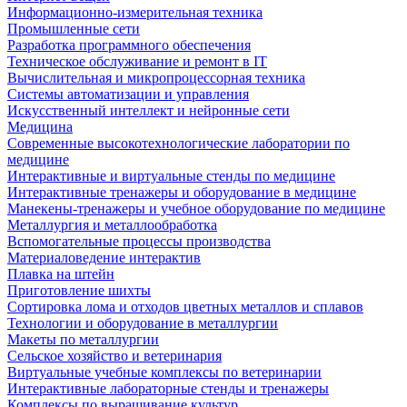
Информационно-измерительная техника
Промышленные сети
Разработка программного обеспечения
Техническое обслуживание и ремонт в IT
Вычислительная и микропроцессорная техника
Системы автоматизации и управления
Искусственный интеллект и нейронные сети
Медицина
Современные высокотехнологические лаборатории по
медицине
Интерактивные и виртуальные стенды по медицине
Интерактивные тренажеры и оборудование в медицине
Манекены-тренажеры и учебное оборудование по медицине
Металлургия и металлообработка
Вспомогательные процессы производства
Материаловедение интерактив
Плавка на штейн
Приготовление шихты
Сортировка лома и отходов цветных металлов и сплавов
Технологии и оборудование в металлургии
Макеты по металлургии
Сельское хозяйство и ветеринария
Виртуальные учебные комплексы по ветеринарии
Интерактивные лабораторные стенды и тренажеры
Комплексы по выращивание культур