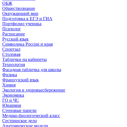
ОБЖ
Обществознание
Окружающий мир
Подготовка к ЕГЭ и ГИА
Портфолио ученика
Психолог
Расписание
Русский язык
Символика России и края
Спортзал
Столовая
Таблички на кабинеты
Технология
Фасадная табличка для школы
Физика
Французский язык
Химия
Экология и здоровьесбережение
Экономика
ГО и ЧС
Юнармия
Стеновые панели
Медико-биологический класс
Сестринское дело
Анатомические модели