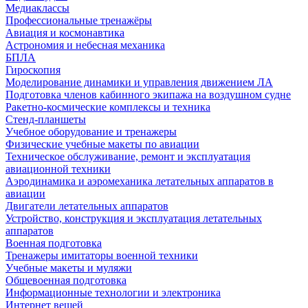
Медиаклассы
Профессиональные тренажёры
Авиация и космонавтика
Астрономия и небесная механика
БПЛА
Гироскопия
Моделирование динамики и управления движением ЛА
Подготовка членов кабинного экипажа на воздушном судне
Ракетно-космические комплексы и техника
Стенд-планшеты
Учебное оборудование и тренажеры
Физические учебные макеты по авиации
Техническое обслуживание, ремонт и эксплуатация
авиационной техники
Аэродинамика и аэромеханика летательных аппаратов в
авиации
Двигатели летательных аппаратов
Устройство, конструкция и эксплуатация летательных
аппаратов
Военная подготовка
Тренажеры имитаторы военной техники
Учебные макеты и муляжи
Общевоенная подготовка
Информационные технологии и электроника
Интернет вещей