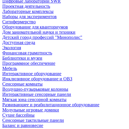
Цифровые лаборатории SWR
Проектная деятельность
Лабораторные комплексы
Наборы для экспериментов
Ситифермерство
Оборудование для кванториумов
Дом занимательной науки и техники
Детский город профессий "Минополис"
Доступная среда
Экология
Финансовая грамотность
Библиотеки и музеи
Программное обеспечение
Мебель
Интерактивное оборудование
Инклюзивное оборудование и ОВЗ
Cенсорные комнаты
Воздушно-пузырьковые колонны
Интерактивные сенсорные панели
Мягкая зона сенсорной комнаты
Развивающее и реабилитационное оборудование
Модульные игровые домики
Сухие бассейны
Сенсорные тактильные панели
Баланс и равновесие