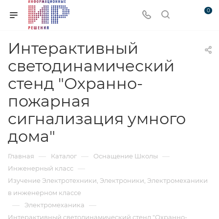
0
Интерактивный
светодинамический
стенд "Охранно-
пожарная
сигнализация умного
дома"
—
—
—
Главная
Каталог
Оснащение Школы
—
Инженерный класс
Изучение Электротехники, Электроники, Электромеханики
в инженерном классе
—
—
Электромеханика
Интерактивный светодинамический стенд "Охранно-