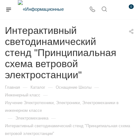
0
Интерактивный
светодинамический
стенд "Принципиальная
схема ветровой
электростанции"
—
—
—
Главная
Каталог
Оснащение Школы
—
Инженерный класс
Изучение Электротехники, Электроники, Электромеханики в
инженерном классе
—
—
Электромеханика
Интерактивный светодинамический стенд "Принципиальная схема
ветровой электростанции"