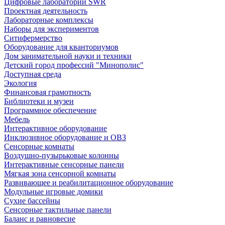
Цифровые лаборатории SWR
Проектная деятельность
Лабораторные комплексы
Наборы для экспериментов
Ситифермерство
Оборудование для кванториумов
Дом занимательной науки и техники
Детский город профессий "Минополис"
Доступная среда
Экология
Финансовая грамотность
Библиотеки и музеи
Программное обеспечение
Мебель
Интерактивное оборудование
Инклюзивное оборудование и ОВЗ
Cенсорные комнаты
Воздушно-пузырьковые колонны
Интерактивные сенсорные панели
Мягкая зона сенсорной комнаты
Развивающее и реабилитационное оборудование
Модульные игровые домики
Сухие бассейны
Сенсорные тактильные панели
Баланс и равновесие