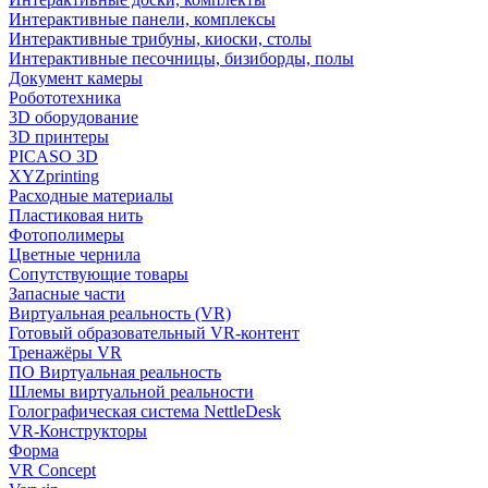
Интерактивные панели, комплексы
Интерактивные трибуны, киоски, столы
Интерактивные песочницы, бизиборды, полы
Документ камеры
Робототехника
3D оборудование
3D принтеры
PICASO 3D
XYZprinting
Расходные материалы
Пластиковая нить
Фотополимеры
Цветные чернила
Сопутствующие товары
Запасные части
Виртуальная реальность (VR)
Готовый образовательный VR-контент
Тренажёры VR
ПО Виртуальная реальность
Шлемы виртуальной реальности
Голографическая система NettleDesk
VR-Конструкторы
Форма
VR Concept