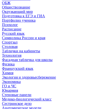
ОБЖ
Обществознание
Окружающий мир
Подготовка к ЕГЭ и ГИА
Портфолио ученика
Психолог
Расписание
Русский язык
Символика России и края
Спортзал
Столовая
Таблички на кабинеты
Технология
Фасадная табличка для школы
Физика
Французский язык
Химия
Экология и здоровьесбережение
Экономика
ГО и ЧС
Юнармия
Стеновые панели
Медико-биологический класс
Сестринское дело
Анатомические модели