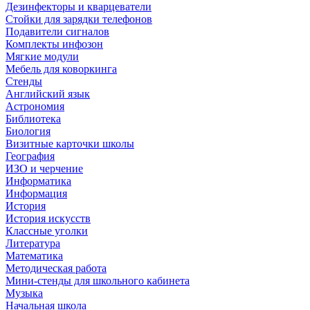
Дезинфекторы и кварцеватели
Стойки для зарядки телефонов
Подавители сигналов
Комплекты инфозон
Мягкие модули
Мебель для коворкинга
Стенды
Английский язык
Астрономия
Библиотека
Биология
Визитные карточки школы
География
ИЗО и черчение
Информатика
Информация
История
История искусств
Классные уголки
Литература
Математика
Методическая работа
Мини-стенды для школьного кабинета
Музыка
Начальная школа