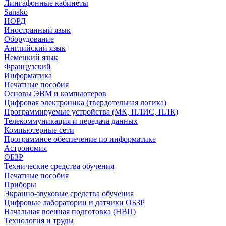
Лингафонные кабинеты
Sanako
НОРД
Иностранный язык
Оборудование
Английский язык
Немецкий язык
Французский
Информатика
Печатные пособия
Основы ЭВМ и компьютеров
Цифровая электроника (твердотельная логика)
Программируемые устройства (МК, ПЛИС, ПЛК)
Телекоммуникация и передача данных
Компьютерные сети
Программное обеспечение по информатике
Астрономия
ОБЗР
Технические средства обучения
Печатные пособия
Приборы
Экранно-звуковые средства обучения
Цифровые лаборатории и датчики ОБЗР
Начальная военная подготовка (НВП)
Технология и труды