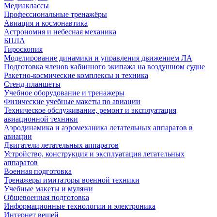
Медиаклассы
Профессиональные тренажёры
Авиация и космонавтика
Астрономия и небесная механика
БПЛА
Гироскопия
Моделирование динамики и управления движением ЛА
Подготовка членов кабинного экипажа на воздушном судне
Ракетно-космические комплексы и техника
Стенд-планшеты
Учебное оборудование и тренажеры
Физические учебные макеты по авиации
Техническое обслуживание, ремонт и эксплуатация
авиационной техники
Аэродинамика и аэромеханика летательных аппаратов в
авиации
Двигатели летательных аппаратов
Устройство, конструкция и эксплуатация летательных
аппаратов
Военная подготовка
Тренажеры имитаторы военной техники
Учебные макеты и муляжи
Общевоенная подготовка
Информационные технологии и электроника
Интернет вещей