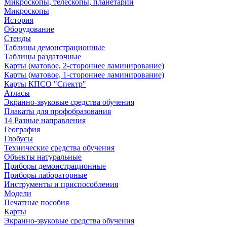
Микроскопы, телескопы, планетарии
Микроскопы
История
Оборудование
Стенды
Таблицы демонстрационные
Таблицы раздаточные
Карты (матовое, 2-стороннее ламинирование)
Карты (матовое, 1-стороннее ламинирование)
Карты КПСО "Спектр"
Атласы
Экранно-звуковые средства обучения
Плакаты для профобразования
14 Разные направления
География
Глобусы
Технические средства обучения
Объекты натуральные
Приборы демонстрационные
Приборы лабораторные
Инструменты и приспособления
Модели
Печатные пособия
Карты
Экранно-звуковые средства обучения