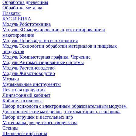
Обработка древесины
Обработка металла
Плакаты
БАС И БПЛА
Модуль Робототехника
Модуль 3D-моделирование, прототипирование и
макетирование
Модуль Производство и технология
Модуль Технологии обработки материалов и пищевых
продуктов
Модуль Компьютерная графика. Черчение
Модуль Автоматизированные системы
Модуль Растениеводство
Модуль Животноводство
Музыка
Музыкальные инструменты
Печатная продукция
Лингафонный кабинет
Кабинет психолога
Набор психолога с электронным образовательным модулем
Диагностические материалы, психомоторика, сенсорика
Набор игрушек и настольных игр
Материалы для детского творчества
Стенды
Школьные инфозоны