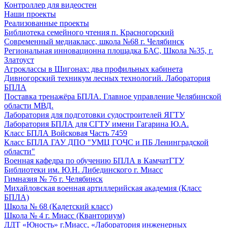
Контроллер для видеостен
Наши проекты
Реализованные проекты
Библиотека семейного чтения п. Красногорский
Современный медиакласс, школа №68 г. Челябинск
Региональная инновационна площадка БАС, Школа №35, г.
Златоуст
Агроклассы в Шигонах: два профильных кабинета
Дивногорский техникум лесных технологий. Лаборатория
БПЛА
Поставка тренажёра БПЛА. Главное управление Челябинской
области МВД.
Лаборатория для подготовки судостроителей ЯГТУ
Лаборатория БПЛА для СГТУ имени Гагарина Ю.А.
Класс БПЛА Войсковая Часть 7459
Класс БПЛА ГАУ ДПО "УМЦ ГОЧС и ПБ Ленинградской
области"
Военная кафедра по обучению БПЛА в КамчатГТУ
Библиотеки им. Ю.Н. Либединского г. Миасс
Гимназия № 76 г. Челябинск
Михайловская военная артиллерийская академия (Класс
БПЛА)
Школа № 68 (Кадетский класс)
Школа № 4 г. Миасс (Кванториум)
ДДТ «Юность» г.Миасс, «Лаборатория инженерных