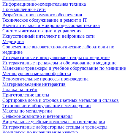
Информационно-измерительная техника
Промышленные сети
Разработка программного обеспечения
Техническое обслуживание и ремонт в IT
Вычислительная и микропроцессорная техника
Системы автоматизации и управления
Искусственный интеллект и нейронные сети
Медицина
Современные высокотехнологические лаборатории по
медицине
Интерактивные и виртуальные стенды по медицине
Интерактивные тренажеры и оборудование в медицине
Манекены-тренажеры и учебное оборудование по медицине
Металлургия и металлообработка
Вспомогательные процессы производства
Материаловедение интерактив
Плавка на штейн
Приготовление шихты
Сортировка лома и отходов цветных металлов и сплавов
Технологии и оборудование в металлургии
Макеты по металлургии
Сельское хозяйство и ветеринария
Виртуальные учебные комплексы по ветеринарии
Интерактивные лабораторные стенды и тренажеры
Комплексы по выращивание культур