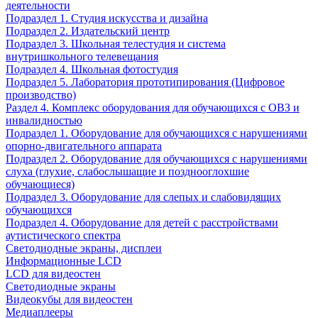
деятельности
Подраздел 1. Студия искусства и дизайна
Подраздел 2. Издательский центр
Подраздел 3. Школьная телестудия и система
внутришкольного телевещания
Подраздел 4. Школьная фотостудия
Подраздел 5. Лаборатория прототипирования (Цифровое
производство)
Раздел 4. Комплекс оборудования для обучающихся с ОВЗ и
инвалидностью
Подраздел 1. Оборудование для обучающихся с нарушениями
опорно-двигательного аппарата
Подраздел 2. Оборудование для обучающихся с нарушениями
слуха (глухие, слабослышащие и позднооглохшие
обучающиеся)
Подраздел 3. Оборудование для слепых и слабовидящих
обучающихся
Подраздел 4. Оборудование для детей с расстройствами
аутистического спектра
Светодиодные экраны, дисплеи
Информационные LCD
LCD для видеостен
Светодиодные экраны
Видеокубы для видеостен
Медиаплееры