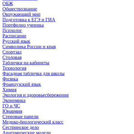
ОБЖ
Обществознание
Окружающий мир
Подготовка к ЕГЭ и ГИА
Портфолио ученика
Психолог
Расписание
Русский язык
Символика России и края
Спортзал
Столовая
Таблички на кабинеты
Технология
Фасадная табличка для школы
Физика
Французский язык
Химия
Экология и здоровьесбережение
Экономика
ГО и ЧС
Юнармия
Стеновые панели
Медико-биологический класс
Сестринское дело
Анатомические модели