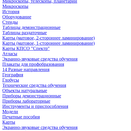
Микроскопы, телескопы, планетарии
Микроскопы
История
Оборудование
Стенды
Таблицы демонстрационные
Таблицы раздаточные
Карты (матовое, 2-стороннее ламинирование)
Карты (матовое, 1-стороннее ламинирование)
Карты КПСО "Спектр"
Атласы
Экранно-звуковые средства обучения
Плакаты для профобразования
14 Разные направления
География
Глобусы
Технические средства обучения
Объекты натуральные
Приборы демонстрационные
Приборы лабораторные
Инструменты и приспособления
Модели
Печатные пособия
Карты
Экранно-звуковые средства обучения