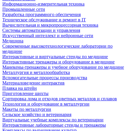
Информационно-измерительная техника
Промышленные сети
Разработка программного обеспечения
Техническое обслуживание и ремонт в IT
Вычислительная и микропроцессорная техника
Системы автоматизации и управления
Искусственный интеллект и нейронные сети
Медицина
Современные высокотехнологические лаборатории по
медицине
Интерактивные и виртуальные стенды по медицине
Интерактивные тренажеры и оборудование в медицине
Манекены-тренажеры и учебное оборудование по медицине
Металлургия и металлообработка
Вспомогательные процессы производства
Материаловедение интерактив
Плавка на штейн
Приготовление шихты
Сортировка лома и отходов цветных металлов и сплавов
Технологии и оборудование в металлургии
Макеты по металлургии
Сельское хозяйство и ветеринария
Виртуальные учебные комплексы по ветеринарии
Интерактивные лабораторные стенды и тренажеры
Комплексы по выращивание культур