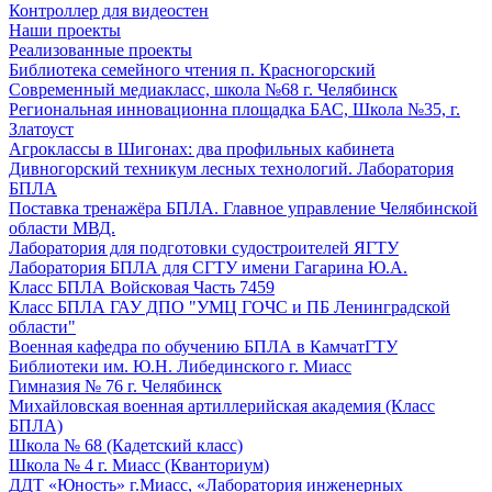
Контроллер для видеостен
Наши проекты
Реализованные проекты
Библиотека семейного чтения п. Красногорский
Современный медиакласс, школа №68 г. Челябинск
Региональная инновационна площадка БАС, Школа №35, г.
Златоуст
Агроклассы в Шигонах: два профильных кабинета
Дивногорский техникум лесных технологий. Лаборатория
БПЛА
Поставка тренажёра БПЛА. Главное управление Челябинской
области МВД.
Лаборатория для подготовки судостроителей ЯГТУ
Лаборатория БПЛА для СГТУ имени Гагарина Ю.А.
Класс БПЛА Войсковая Часть 7459
Класс БПЛА ГАУ ДПО "УМЦ ГОЧС и ПБ Ленинградской
области"
Военная кафедра по обучению БПЛА в КамчатГТУ
Библиотеки им. Ю.Н. Либединского г. Миасс
Гимназия № 76 г. Челябинск
Михайловская военная артиллерийская академия (Класс
БПЛА)
Школа № 68 (Кадетский класс)
Школа № 4 г. Миасс (Кванториум)
ДДТ «Юность» г.Миасс, «Лаборатория инженерных