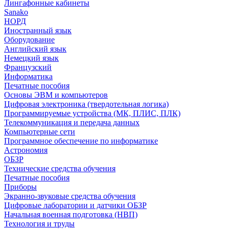
Лингафонные кабинеты
Sanako
НОРД
Иностранный язык
Оборудование
Английский язык
Немецкий язык
Французский
Информатика
Печатные пособия
Основы ЭВМ и компьютеров
Цифровая электроника (твердотельная логика)
Программируемые устройства (МК, ПЛИС, ПЛК)
Телекоммуникация и передача данных
Компьютерные сети
Программное обеспечение по информатике
Астрономия
ОБЗР
Технические средства обучения
Печатные пособия
Приборы
Экранно-звуковые средства обучения
Цифровые лаборатории и датчики ОБЗР
Начальная военная подготовка (НВП)
Технология и труды