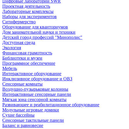
Цифровые лаборатории SWR
Проектная деятельность
Лабораторные комплексы
Наборы для экспериментов
Ситифермерство
Оборудование для кванториумов
Дом занимательной науки и техники
Детский город профессий "Минополис"
Доступная среда
Экология
Финансовая грамотность
Библиотеки и музеи
Программное обеспечение
Мебель
Интерактивное оборудование
Инклюзивное оборудование и ОВЗ
Cенсорные комнаты
Воздушно-пузырьковые колонны
Интерактивные сенсорные панели
Мягкая зона сенсорной комнаты
Развивающее и реабилитационное оборудование
Модульные игровые домики
Сухие бассейны
Сенсорные тактильные панели
Баланс и равновесие