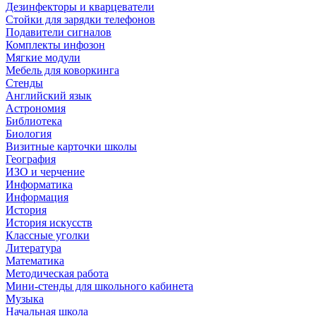
Дезинфекторы и кварцеватели
Стойки для зарядки телефонов
Подавители сигналов
Комплекты инфозон
Мягкие модули
Мебель для коворкинга
Стенды
Английский язык
Астрономия
Библиотека
Биология
Визитные карточки школы
География
ИЗО и черчение
Информатика
Информация
История
История искусств
Классные уголки
Литература
Математика
Методическая работа
Мини-стенды для школьного кабинета
Музыка
Начальная школа