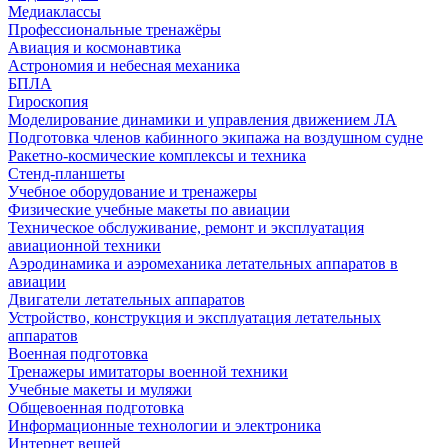
Медиаклассы
Профессиональные тренажёры
Авиация и космонавтика
Астрономия и небесная механика
БПЛА
Гироскопия
Моделирование динамики и управления движением ЛА
Подготовка членов кабинного экипажа на воздушном судне
Ракетно-космические комплексы и техника
Стенд-планшеты
Учебное оборудование и тренажеры
Физические учебные макеты по авиации
Техническое обслуживание, ремонт и эксплуатация
авиационной техники
Аэродинамика и аэромеханика летательных аппаратов в
авиации
Двигатели летательных аппаратов
Устройство, конструкция и эксплуатация летательных
аппаратов
Военная подготовка
Тренажеры имитаторы военной техники
Учебные макеты и муляжи
Общевоенная подготовка
Информационные технологии и электроника
Интернет вещей