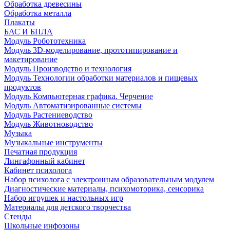
Обработка древесины
Обработка металла
Плакаты
БАС И БПЛА
Модуль Робототехника
Модуль 3D-моделирование, прототипирование и
макетирование
Модуль Производство и технология
Модуль Технологии обработки материалов и пищевых
продуктов
Модуль Компьютерная графика. Черчение
Модуль Автоматизированные системы
Модуль Растениеводство
Модуль Животноводство
Музыка
Музыкальные инструменты
Печатная продукция
Лингафонный кабинет
Кабинет психолога
Набор психолога с электронным образовательным модулем
Диагностические материалы, психомоторика, сенсорика
Набор игрушек и настольных игр
Материалы для детского творчества
Стенды
Школьные инфозоны