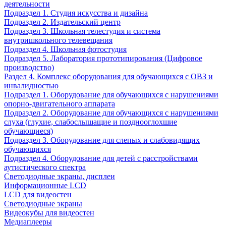
деятельности
Подраздел 1. Студия искусства и дизайна
Подраздел 2. Издательский центр
Подраздел 3. Школьная телестудия и система
внутришкольного телевещания
Подраздел 4. Школьная фотостудия
Подраздел 5. Лаборатория прототипирования (Цифровое
производство)
Раздел 4. Комплекс оборудования для обучающихся с ОВЗ и
инвалидностью
Подраздел 1. Оборудование для обучающихся с нарушениями
опорно-двигательного аппарата
Подраздел 2. Оборудование для обучающихся с нарушениями
слуха (глухие, слабослышащие и позднооглохшие
обучающиеся)
Подраздел 3. Оборудование для слепых и слабовидящих
обучающихся
Подраздел 4. Оборудование для детей с расстройствами
аутистического спектра
Светодиодные экраны, дисплеи
Информационные LCD
LCD для видеостен
Светодиодные экраны
Видеокубы для видеостен
Медиаплееры