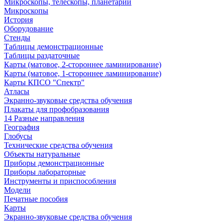
Микроскопы, телескопы, планетарии
Микроскопы
История
Оборудование
Стенды
Таблицы демонстрационные
Таблицы раздаточные
Карты (матовое, 2-стороннее ламинирование)
Карты (матовое, 1-стороннее ламинирование)
Карты КПСО "Спектр"
Атласы
Экранно-звуковые средства обучения
Плакаты для профобразования
14 Разные направления
География
Глобусы
Технические средства обучения
Объекты натуральные
Приборы демонстрационные
Приборы лабораторные
Инструменты и приспособления
Модели
Печатные пособия
Карты
Экранно-звуковые средства обучения