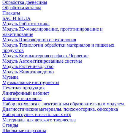
Обработка древесины
Обработка металла
Плакаты
БАС И БПЛА
Модуль Робототехника
Модуль 3D-моделирование, прототипирование и
макетирование
Модуль Производство и технология
Модуль Технологии обработки материалов и пищевых
продуктов
Модуль Компьютерная графика. Черчение
Модуль Автоматизированные системы
Модуль Растениеводство
Модуль Животноводство
Музыка
Музыкальные инструменты
Печатная продукция
Лингафонный кабинет
Кабинет психолога
Набор психолога с электронным образовательным модулем
Диагностические материалы, психомоторика, сенсорика
Набор игрушек и настольных игр
Материалы для детского творчества
Стенды
Школьные инфозоны