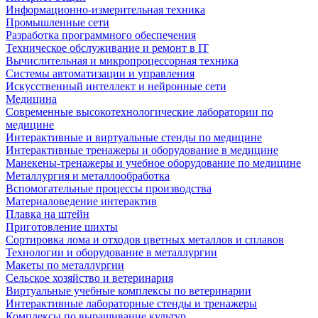
Информационно-измерительная техника
Промышленные сети
Разработка программного обеспечения
Техническое обслуживание и ремонт в IT
Вычислительная и микропроцессорная техника
Системы автоматизации и управления
Искусственный интеллект и нейронные сети
Медицина
Современные высокотехнологические лаборатории по
медицине
Интерактивные и виртуальные стенды по медицине
Интерактивные тренажеры и оборудование в медицине
Манекены-тренажеры и учебное оборудование по медицине
Металлургия и металлообработка
Вспомогательные процессы производства
Материаловедение интерактив
Плавка на штейн
Приготовление шихты
Сортировка лома и отходов цветных металлов и сплавов
Технологии и оборудование в металлургии
Макеты по металлургии
Сельское хозяйство и ветеринария
Виртуальные учебные комплексы по ветеринарии
Интерактивные лабораторные стенды и тренажеры
Комплексы по выращивание культур