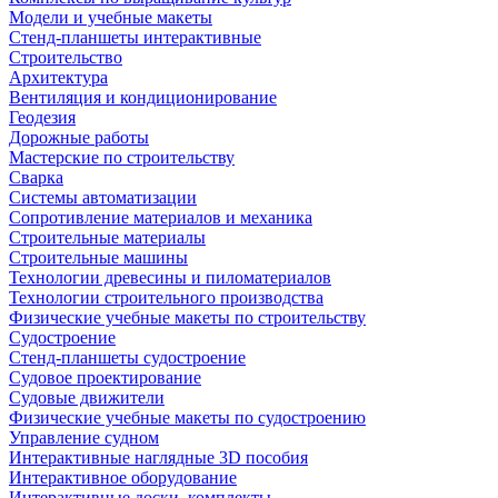
Модели и учебные макеты
Стенд-планшеты интерактивные
Строительство
Архитектура
Вентиляция и кондиционирование
Геодезия
Дорожные работы
Мастерские по строительству
Сварка
Системы автоматизации
Сопротивление материалов и механика
Строительные материалы
Строительные машины
Технологии древесины и пиломатериалов
Технологии строительного производства
Физические учебные макеты по строительству
Судостроение
Стенд-планшеты судостроение
Судовое проектирование
Судовые движители
Физические учебные макеты по судостроению
Управление судном
Интерактивные наглядные 3D пособия
Интерактивное оборудование
Интерактивные доски, комплекты