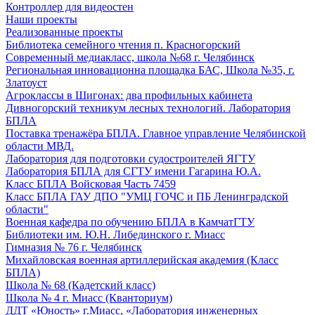
Контроллер для видеостен
Наши проекты
Реализованные проекты
Библиотека семейного чтения п. Красногорский
Современный медиакласс, школа №68 г. Челябинск
Региональная инновационна площадка БАС, Школа №35, г.
Златоуст
Агроклассы в Шигонах: два профильных кабинета
Дивногорский техникум лесных технологий. Лаборатория
БПЛА
Поставка тренажёра БПЛА. Главное управление Челябинской
области МВД.
Лаборатория для подготовки судостроителей ЯГТУ
Лаборатория БПЛА для СГТУ имени Гагарина Ю.А.
Класс БПЛА Войсковая Часть 7459
Класс БПЛА ГАУ ДПО "УМЦ ГОЧС и ПБ Ленинградской
области"
Военная кафедра по обучению БПЛА в КамчатГТУ
Библиотеки им. Ю.Н. Либединского г. Миасс
Гимназия № 76 г. Челябинск
Михайловская военная артиллерийская академия (Класс
БПЛА)
Школа № 68 (Кадетский класс)
Школа № 4 г. Миасс (Кванториум)
ДДТ «Юность» г.Миасс, «Лаборатория инженерных