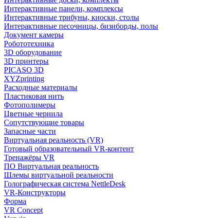
Интерактивные панели, комплексы
Интерактивные трибуны, киоски, столы
Интерактивные песочницы, бизиборды, полы
Документ камеры
Робототехника
3D оборудование
3D принтеры
PICASO 3D
XYZprinting
Расходные материалы
Пластиковая нить
Фотополимеры
Цветные чернила
Сопутствующие товары
Запасные части
Виртуальная реальность (VR)
Готовый образовательный VR-контент
Тренажёры VR
ПО Виртуальная реальность
Шлемы виртуальной реальности
Голографическая система NettleDesk
VR-Конструкторы
Форма
VR Concept