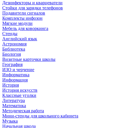
Дезинфекторы и кварцеватели
Стойки для зарядки телефонов
Подавители сигналов
Комплекты инфозон
Мягкие модули
Мебель для коворкинга
Стенды
Английский язык
Астрономия
Библиотека
Биология
Визитные карточки школы
География
ИЗО и черчение
Информатика
Информация
История
История искусств
Классные уголки
Литература
Математика
Методическая работа
Мини-стенды для школьного кабинета
Музыка
Начальная школа