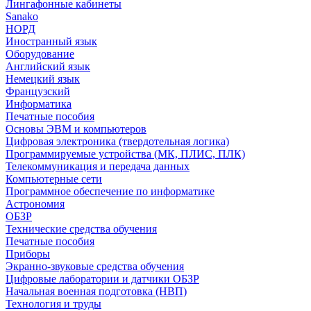
Лингафонные кабинеты
Sanako
НОРД
Иностранный язык
Оборудование
Английский язык
Немецкий язык
Французский
Информатика
Печатные пособия
Основы ЭВМ и компьютеров
Цифровая электроника (твердотельная логика)
Программируемые устройства (МК, ПЛИС, ПЛК)
Телекоммуникация и передача данных
Компьютерные сети
Программное обеспечение по информатике
Астрономия
ОБЗР
Технические средства обучения
Печатные пособия
Приборы
Экранно-звуковые средства обучения
Цифровые лаборатории и датчики ОБЗР
Начальная военная подготовка (НВП)
Технология и труды