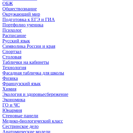
ОБЖ
Обществознание
Окружающий мир
Подготовка к ЕГЭ и ГИА
Портфолио ученика
Психолог
Расписание
Русский язык
Символика России и края
Спортзал
Столовая
Таблички на кабинеты
Технология
Фасадная табличка для школы
Физика
Французский язык
Химия
Экология и здоровьесбережение
Экономика
ГО и ЧС
Юнармия
Стеновые панели
Медико-биологический класс
Сестринское дело
Анатомические модели