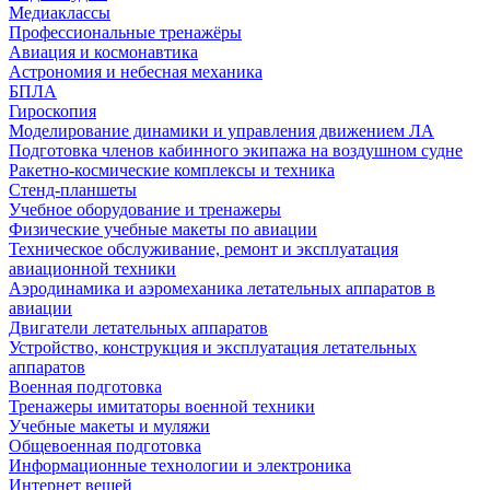
Медиаклассы
Профессиональные тренажёры
Авиация и космонавтика
Астрономия и небесная механика
БПЛА
Гироскопия
Моделирование динамики и управления движением ЛА
Подготовка членов кабинного экипажа на воздушном судне
Ракетно-космические комплексы и техника
Стенд-планшеты
Учебное оборудование и тренажеры
Физические учебные макеты по авиации
Техническое обслуживание, ремонт и эксплуатация
авиационной техники
Аэродинамика и аэромеханика летательных аппаратов в
авиации
Двигатели летательных аппаратов
Устройство, конструкция и эксплуатация летательных
аппаратов
Военная подготовка
Тренажеры имитаторы военной техники
Учебные макеты и муляжи
Общевоенная подготовка
Информационные технологии и электроника
Интернет вещей