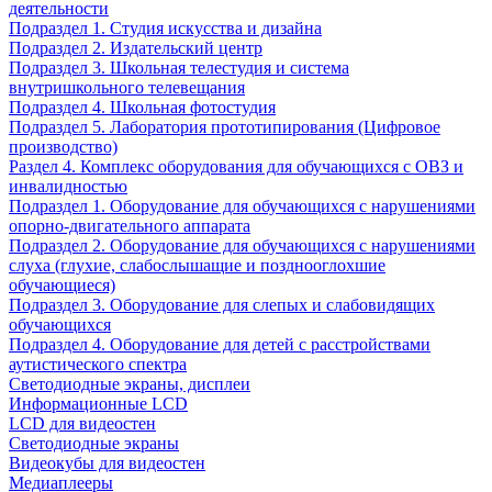
деятельности
Подраздел 1. Студия искусства и дизайна
Подраздел 2. Издательский центр
Подраздел 3. Школьная телестудия и система
внутришкольного телевещания
Подраздел 4. Школьная фотостудия
Подраздел 5. Лаборатория прототипирования (Цифровое
производство)
Раздел 4. Комплекс оборудования для обучающихся с ОВЗ и
инвалидностью
Подраздел 1. Оборудование для обучающихся с нарушениями
опорно-двигательного аппарата
Подраздел 2. Оборудование для обучающихся с нарушениями
слуха (глухие, слабослышащие и позднооглохшие
обучающиеся)
Подраздел 3. Оборудование для слепых и слабовидящих
обучающихся
Подраздел 4. Оборудование для детей с расстройствами
аутистического спектра
Светодиодные экраны, дисплеи
Информационные LCD
LCD для видеостен
Светодиодные экраны
Видеокубы для видеостен
Медиаплееры