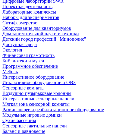
Цифровые лаборатории SWR
Проектная деятельность
Лабораторные комплексы
Наборы для экспериментов
Ситифермерство
Оборудование для кванториумов
Дом занимательной науки и техники
Детский город профессий "Минополис"
Доступная среда
Экология
Финансовая грамотность
Библиотеки и музеи
Программное обеспечение
Мебель
Интерактивное оборудование
Инклюзивное оборудование и ОВЗ
Cенсорные комнаты
Воздушно-пузырьковые колонны
Интерактивные сенсорные панели
Мягкая зона сенсорной комнаты
Развивающее и реабилитационное оборудование
Модульные игровые домики
Сухие бассейны
Сенсорные тактильные панели
Баланс и равновесие