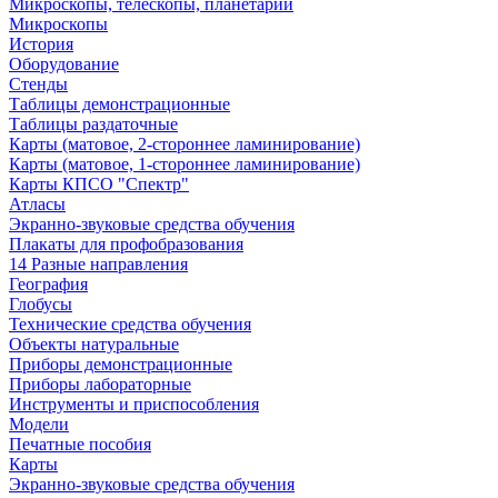
Микроскопы, телескопы, планетарии
Микроскопы
История
Оборудование
Стенды
Таблицы демонстрационные
Таблицы раздаточные
Карты (матовое, 2-стороннее ламинирование)
Карты (матовое, 1-стороннее ламинирование)
Карты КПСО "Спектр"
Атласы
Экранно-звуковые средства обучения
Плакаты для профобразования
14 Разные направления
География
Глобусы
Технические средства обучения
Объекты натуральные
Приборы демонстрационные
Приборы лабораторные
Инструменты и приспособления
Модели
Печатные пособия
Карты
Экранно-звуковые средства обучения