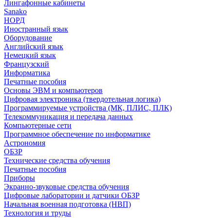
Лингафонные кабинеты
Sanako
НОРД
Иностранный язык
Оборудование
Английский язык
Немецкий язык
Французский
Информатика
Печатные пособия
Основы ЭВМ и компьютеров
Цифровая электроника (твердотельная логика)
Программируемые устройства (МК, ПЛИС, ПЛК)
Телекоммуникация и передача данных
Компьютерные сети
Программное обеспечение по информатике
Астрономия
ОБЗР
Технические средства обучения
Печатные пособия
Приборы
Экранно-звуковые средства обучения
Цифровые лаборатории и датчики ОБЗР
Начальная военная подготовка (НВП)
Технология и труды