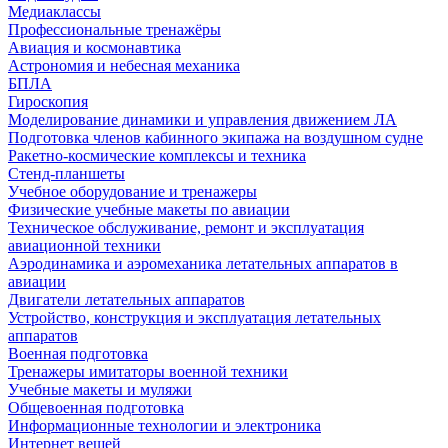
Медиаклассы
Профессиональные тренажёры
Авиация и космонавтика
Астрономия и небесная механика
БПЛА
Гироскопия
Моделирование динамики и управления движением ЛА
Подготовка членов кабинного экипажа на воздушном судне
Ракетно-космические комплексы и техника
Стенд-планшеты
Учебное оборудование и тренажеры
Физические учебные макеты по авиации
Техническое обслуживание, ремонт и эксплуатация
авиационной техники
Аэродинамика и аэромеханика летательных аппаратов в
авиации
Двигатели летательных аппаратов
Устройство, конструкция и эксплуатация летательных
аппаратов
Военная подготовка
Тренажеры имитаторы военной техники
Учебные макеты и муляжи
Общевоенная подготовка
Информационные технологии и электроника
Интернет вещей