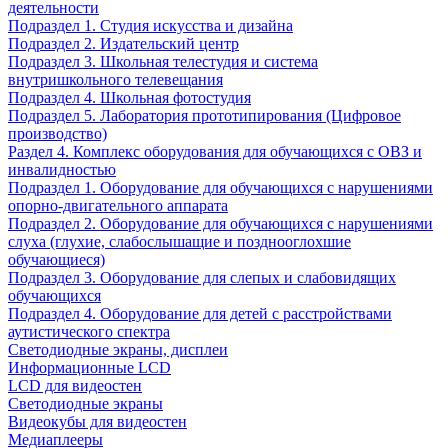
деятельности
Подраздел 1. Студия искусства и дизайна
Подраздел 2. Издательский центр
Подраздел 3. Школьная телестудия и система
внутришкольного телевещания
Подраздел 4. Школьная фотостудия
Подраздел 5. Лаборатория прототипирования (Цифровое
производство)
Раздел 4. Комплекс оборудования для обучающихся с ОВЗ и
инвалидностью
Подраздел 1. Оборудование для обучающихся с нарушениями
опорно-двигательного аппарата
Подраздел 2. Оборудование для обучающихся с нарушениями
слуха (глухие, слабослышащие и позднооглохшие
обучающиеся)
Подраздел 3. Оборудование для слепых и слабовидящих
обучающихся
Подраздел 4. Оборудование для детей с расстройствами
аутистического спектра
Светодиодные экраны, дисплеи
Информационные LCD
LCD для видеостен
Светодиодные экраны
Видеокубы для видеостен
Медиаплееры