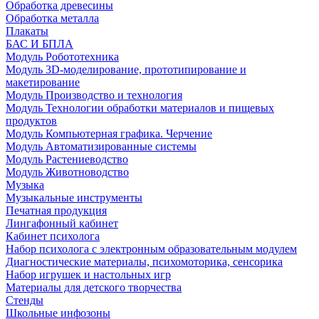
Обработка древесины
Обработка металла
Плакаты
БАС И БПЛА
Модуль Робототехника
Модуль 3D-моделирование, прототипирование и
макетирование
Модуль Производство и технология
Модуль Технологии обработки материалов и пищевых
продуктов
Модуль Компьютерная графика. Черчение
Модуль Автоматизированные системы
Модуль Растениеводство
Модуль Животноводство
Музыка
Музыкальные инструменты
Печатная продукция
Лингафонный кабинет
Кабинет психолога
Набор психолога с электронным образовательным модулем
Диагностические материалы, психомоторика, сенсорика
Набор игрушек и настольных игр
Материалы для детского творчества
Стенды
Школьные инфозоны