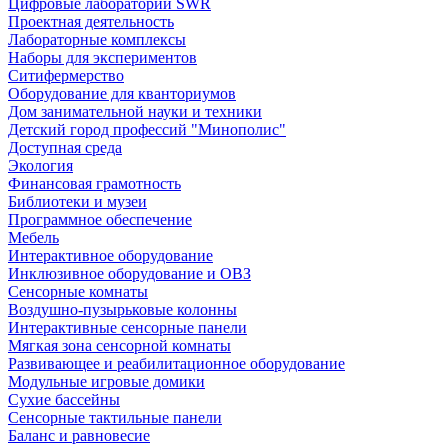
Цифровые лаборатории SWR
Проектная деятельность
Лабораторные комплексы
Наборы для экспериментов
Ситифермерство
Оборудование для кванториумов
Дом занимательной науки и техники
Детский город профессий "Минополис"
Доступная среда
Экология
Финансовая грамотность
Библиотеки и музеи
Программное обеспечение
Мебель
Интерактивное оборудование
Инклюзивное оборудование и ОВЗ
Cенсорные комнаты
Воздушно-пузырьковые колонны
Интерактивные сенсорные панели
Мягкая зона сенсорной комнаты
Развивающее и реабилитационное оборудование
Модульные игровые домики
Сухие бассейны
Сенсорные тактильные панели
Баланс и равновесие