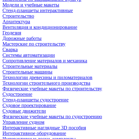
Модели и учебные макеты
Стенд-планшеты интерактивные
Строительство
Архитектура
Вентиляция и кондиционирование
Геодезия
Дорожные работы
Мастерские по строительству
Сварка
Системы автоматизации
Сопротивление материалов и механика
Строительные материалы
Строительные машины
Технологии древесины и пиломатериалов
Технологии строительного производства
Физические учебные макеты по строительству
Судостроение
Стенд-планшеты судостроение
Судовое проектирование
Судовые движители
Физические учебные макеты по судостроению
Управление судном
Интерактивные наглядные 3D пособия
Интерактивное оборудование
Интерактивные доски, комплекты