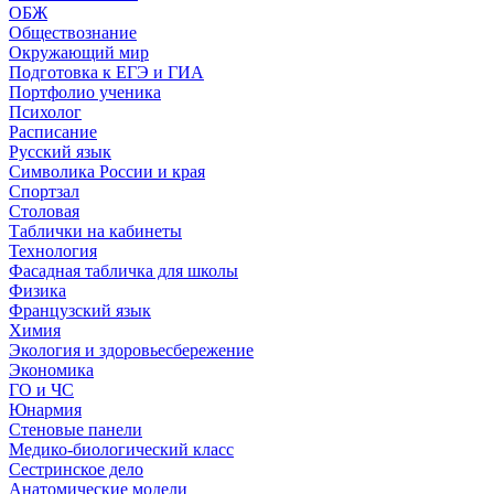
ОБЖ
Обществознание
Окружающий мир
Подготовка к ЕГЭ и ГИА
Портфолио ученика
Психолог
Расписание
Русский язык
Символика России и края
Спортзал
Столовая
Таблички на кабинеты
Технология
Фасадная табличка для школы
Физика
Французский язык
Химия
Экология и здоровьесбережение
Экономика
ГО и ЧС
Юнармия
Стеновые панели
Медико-биологический класс
Сестринское дело
Анатомические модели