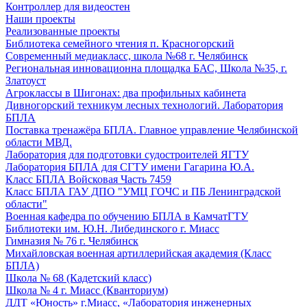
Контроллер для видеостен
Наши проекты
Реализованные проекты
Библиотека семейного чтения п. Красногорский
Современный медиакласс, школа №68 г. Челябинск
Региональная инновационна площадка БАС, Школа №35, г.
Златоуст
Агроклассы в Шигонах: два профильных кабинета
Дивногорский техникум лесных технологий. Лаборатория
БПЛА
Поставка тренажёра БПЛА. Главное управление Челябинской
области МВД.
Лаборатория для подготовки судостроителей ЯГТУ
Лаборатория БПЛА для СГТУ имени Гагарина Ю.А.
Класс БПЛА Войсковая Часть 7459
Класс БПЛА ГАУ ДПО "УМЦ ГОЧС и ПБ Ленинградской
области"
Военная кафедра по обучению БПЛА в КамчатГТУ
Библиотеки им. Ю.Н. Либединского г. Миасс
Гимназия № 76 г. Челябинск
Михайловская военная артиллерийская академия (Класс
БПЛА)
Школа № 68 (Кадетский класс)
Школа № 4 г. Миасс (Кванториум)
ДДТ «Юность» г.Миасс, «Лаборатория инженерных