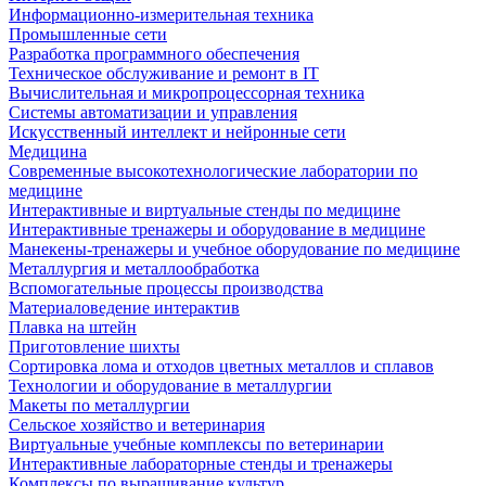
Информационно-измерительная техника
Промышленные сети
Разработка программного обеспечения
Техническое обслуживание и ремонт в IT
Вычислительная и микропроцессорная техника
Системы автоматизации и управления
Искусственный интеллект и нейронные сети
Медицина
Современные высокотехнологические лаборатории по
медицине
Интерактивные и виртуальные стенды по медицине
Интерактивные тренажеры и оборудование в медицине
Манекены-тренажеры и учебное оборудование по медицине
Металлургия и металлообработка
Вспомогательные процессы производства
Материаловедение интерактив
Плавка на штейн
Приготовление шихты
Сортировка лома и отходов цветных металлов и сплавов
Технологии и оборудование в металлургии
Макеты по металлургии
Сельское хозяйство и ветеринария
Виртуальные учебные комплексы по ветеринарии
Интерактивные лабораторные стенды и тренажеры
Комплексы по выращивание культур