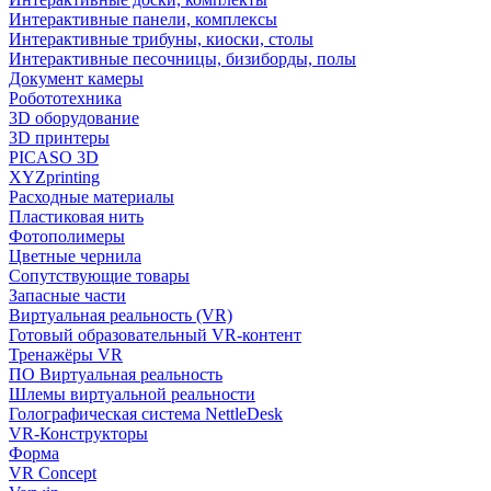
Интерактивные панели, комплексы
Интерактивные трибуны, киоски, столы
Интерактивные песочницы, бизиборды, полы
Документ камеры
Робототехника
3D оборудование
3D принтеры
PICASO 3D
XYZprinting
Расходные материалы
Пластиковая нить
Фотополимеры
Цветные чернила
Сопутствующие товары
Запасные части
Виртуальная реальность (VR)
Готовый образовательный VR-контент
Тренажёры VR
ПО Виртуальная реальность
Шлемы виртуальной реальности
Голографическая система NettleDesk
VR-Конструкторы
Форма
VR Concept