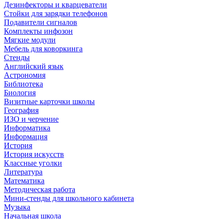
Дезинфекторы и кварцеватели
Стойки для зарядки телефонов
Подавители сигналов
Комплекты инфозон
Мягкие модули
Мебель для коворкинга
Стенды
Английский язык
Астрономия
Библиотека
Биология
Визитные карточки школы
География
ИЗО и черчение
Информатика
Информация
История
История искусств
Классные уголки
Литература
Математика
Методическая работа
Мини-стенды для школьного кабинета
Музыка
Начальная школа