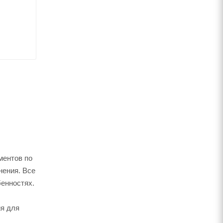
ментов по
нения. Все
бенностях.
ия для