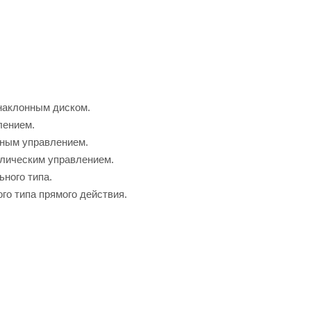
 наклонным диском.
лением.
тным управлением.
влическим управлением.
ного типа.
го типа прямого действия.