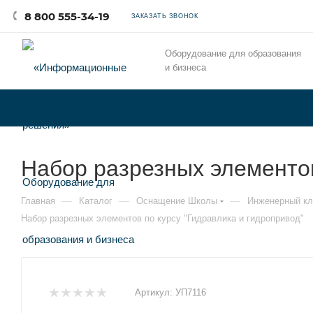
8 800 555-34-19
ЗАКАЗАТЬ ЗВОНОК
Оборудование для образования
и бизнеса
Набор разрезных элементов
—
—
—
Главная
Каталог
Оснащение Школы
Инженерный кл
Набор разрезных элементов по курсу "Гидравлика и гидропривод"
Артикул:
УП7116