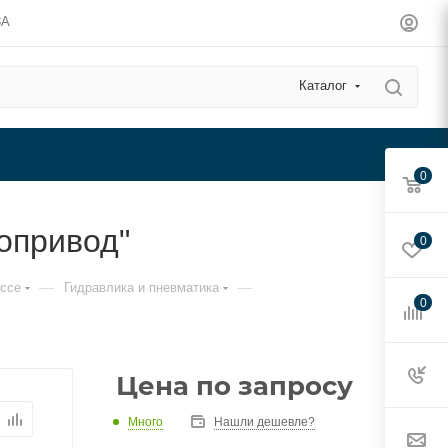
3А
Каталог
0
опривод"
0
—
—
ассе
Гидравлика и пневматика
0
Цена по запросу
Много
Нашли дешевле?