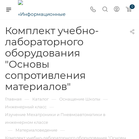
0
Комплект учебно-
лабораторного
оборудования
"Основы
сопротивления
материалов"
—
—
—
Главная
Каталог
Оснащение Школы
—
Инженерный класс
Изучение Мехатроники и Пневмоавтоматики в
инженерном классе
—
—
Материаловедение
Комплект учебно-лабораторного оборудования "Основы