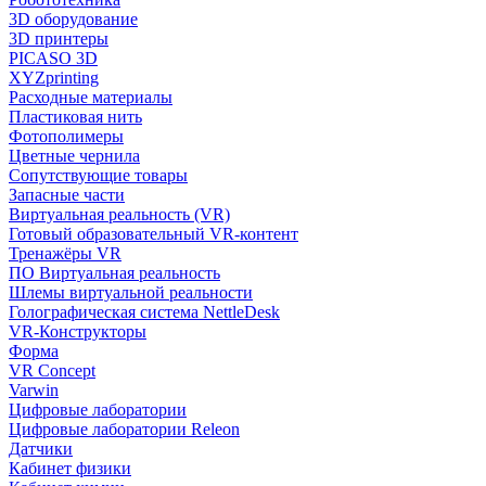
3D оборудование
3D принтеры
PICASO 3D
XYZprinting
Расходные материалы
Пластиковая нить
Фотополимеры
Цветные чернила
Сопутствующие товары
Запасные части
Виртуальная реальность (VR)
Готовый образовательный VR-контент
Тренажёры VR
ПО Виртуальная реальность
Шлемы виртуальной реальности
Голографическая система NettleDesk
VR-Конструкторы
Форма
VR Concept
Varwin
Цифровые лаборатории
Цифровые лаборатории Releon
Датчики
Кабинет физики