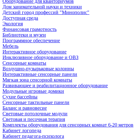
Оборудование для кванториумов
Дом занимательной науки и техники
Детский город профессий "Минополис"
Доступная среда
Экология
Финансовая грамотность
Библиотеки и музеи
Программное обеспечение
Мебель
Интерактивное оборудование
Инклюзивное оборудование и ОВЗ
Cенсорные комнаты
Воздушно-пузырьковые колонны
Интерактивные сенсорные панели
Мягкая зона сенсорной комнаты
Развивающее и реабилитационное оборудование
Модульные игровые домики
Сухие бассейны
Сенсорные тактильные панели
Баланс и равновесие
Световые потолочные модули
Световая и песочная терапия
Комплекты оборудования для сенсорных комнат 6-20 метров
Кабинет логопеда
Кабинет педагога-психолога