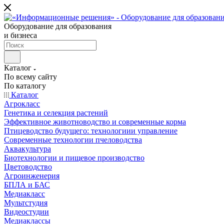
Оборудование для образования
и бизнеса
Каталог
По всему сайту
По каталогу
Каталог
Агрокласс
Генетика и селекция растений
Эффективное животноводство и современные корма
Птицеводство будущего: технологиии управление
Современные технологии пчеловодства
Аквакультура
Биотехнологии и пищевое производство
Цветоводство
Агроинженерия
БПЛА и БАС
Медиакласс
Мультстудия
Видеостудии
Медиаклассы