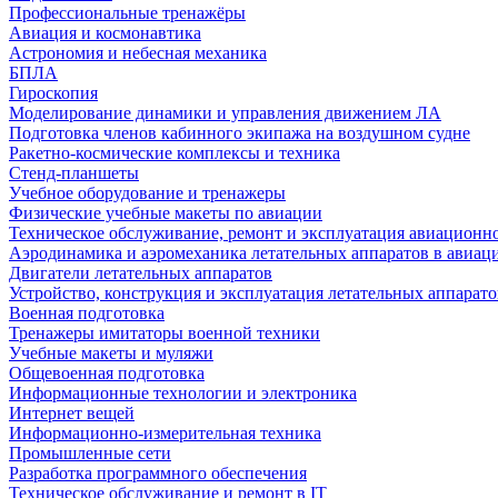
Профессиональные тренажёры
Авиация и космонавтика
Астрономия и небесная механика
БПЛА
Гироскопия
Моделирование динамики и управления движением ЛА
Подготовка членов кабинного экипажа на воздушном судне
Ракетно-космические комплексы и техника
Стенд-планшеты
Учебное оборудование и тренажеры
Физические учебные макеты по авиации
Техническое обслуживание, ремонт и эксплуатация авиационн
Аэродинамика и аэромеханика летательных аппаратов в авиац
Двигатели летательных аппаратов
Устройство, конструкция и эксплуатация летательных аппарато
Военная подготовка
Тренажеры имитаторы военной техники
Учебные макеты и муляжи
Общевоенная подготовка
Информационные технологии и электроника
Интернет вещей
Информационно-измерительная техника
Промышленные сети
Разработка программного обеспечения
Техническое обслуживание и ремонт в IT