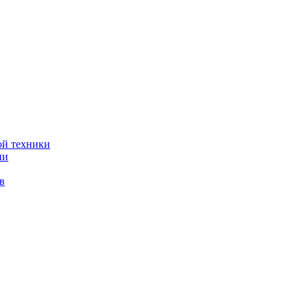
ой техники
ии
в