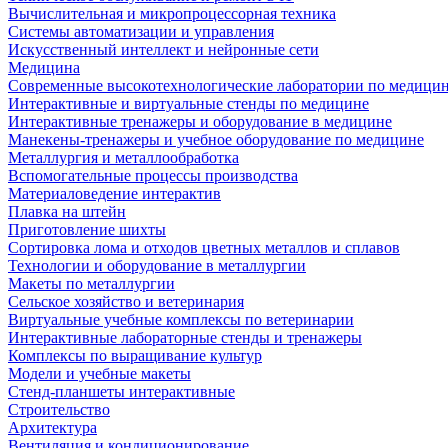
Вычислительная и микропроцессорная техника
Системы автоматизации и управления
Искусственный интеллект и нейронные сети
Медицина
Современные высокотехнологические лаборатории по медици
Интерактивные и виртуальные стенды по медицине
Интерактивные тренажеры и оборудование в медицине
Манекены-тренажеры и учебное оборудование по медицине
Металлургия и металлообработка
Вспомогательные процессы производства
Материаловедение интерактив
Плавка на штейн
Приготовление шихты
Сортировка лома и отходов цветных металлов и сплавов
Технологии и оборудование в металлургии
Макеты по металлургии
Сельское хозяйство и ветеринария
Виртуальные учебные комплексы по ветеринарии
Интерактивные лабораторные стенды и тренажеры
Комплексы по выращивание культур
Модели и учебные макеты
Стенд-планшеты интерактивные
Строительство
Архитектура
Вентиляция и кондиционирование