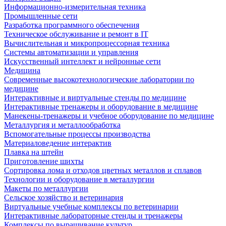
Информационно-измерительная техника
Промышленные сети
Разработка программного обеспечения
Техническое обслуживание и ремонт в IT
Вычислительная и микропроцессорная техника
Системы автоматизации и управления
Искусственный интеллект и нейронные сети
Медицина
Современные высокотехнологические лаборатории по
медицине
Интерактивные и виртуальные стенды по медицине
Интерактивные тренажеры и оборудование в медицине
Манекены-тренажеры и учебное оборудование по медицине
Металлургия и металлообработка
Вспомогательные процессы производства
Материаловедение интерактив
Плавка на штейн
Приготовление шихты
Сортировка лома и отходов цветных металлов и сплавов
Технологии и оборудование в металлургии
Макеты по металлургии
Сельское хозяйство и ветеринария
Виртуальные учебные комплексы по ветеринарии
Интерактивные лабораторные стенды и тренажеры
Комплексы по выращивание культур