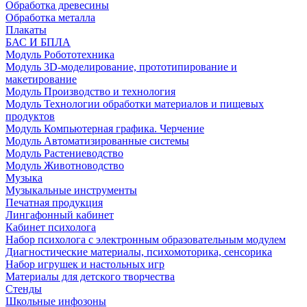
Обработка древесины
Обработка металла
Плакаты
БАС И БПЛА
Модуль Робототехника
Модуль 3D-моделирование, прототипирование и
макетирование
Модуль Производство и технология
Модуль Технологии обработки материалов и пищевых
продуктов
Модуль Компьютерная графика. Черчение
Модуль Автоматизированные системы
Модуль Растениеводство
Модуль Животноводство
Музыка
Музыкальные инструменты
Печатная продукция
Лингафонный кабинет
Кабинет психолога
Набор психолога с электронным образовательным модулем
Диагностические материалы, психомоторика, сенсорика
Набор игрушек и настольных игр
Материалы для детского творчества
Стенды
Школьные инфозоны