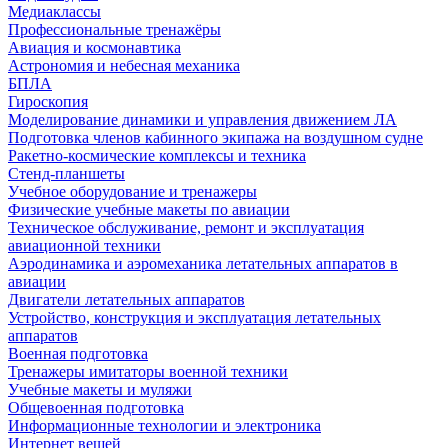
Медиаклассы
Профессиональные тренажёры
Авиация и космонавтика
Астрономия и небесная механика
БПЛА
Гироскопия
Моделирование динамики и управления движением ЛА
Подготовка членов кабинного экипажа на воздушном судне
Ракетно-космические комплексы и техника
Стенд-планшеты
Учебное оборудование и тренажеры
Физические учебные макеты по авиации
Техническое обслуживание, ремонт и эксплуатация
авиационной техники
Аэродинамика и аэромеханика летательных аппаратов в
авиации
Двигатели летательных аппаратов
Устройство, конструкция и эксплуатация летательных
аппаратов
Военная подготовка
Тренажеры имитаторы военной техники
Учебные макеты и муляжи
Общевоенная подготовка
Информационные технологии и электроника
Интернет вещей