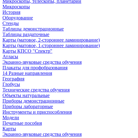
Микроскопы, телескопы, планетарии
Микроскопы
История
Оборудование
Стенды
Таблицы демонстрационные
Таблицы раздаточные
Карты (матовое, 2-стороннее ламинирование)
Карты (матовое, 1-стороннее ламинирование)
Карты КПСО "Спектр"
Атласы
Экранно-звуковые средства обучения
Плакаты для профобразования
14 Разные направления
География
Глобусы
Технические средства обучения
Объекты натуральные
Приборы демонстрационные
Приборы лабораторные
Инструменты и приспособления
Модели
Печатные пособия
Карты
Экранно-звуковые средства обучения