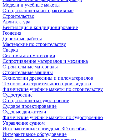
Модели и учебные макеты
Стенд-планшеты интерактивные
Строительство
Архитектура
Вентиляция и кондиционирование
Геодезия
Дорожные работы
Мастерские по строительству
Сварка
Системы автоматизации
Сопротивление материалов и механика
Строительные материалы
Строительные машины
Технологии древесины и пиломатериалов
Технологии строительного производства
Физические учебные макеты по строительству
Судостроение
Стенд-планшеты судостроение
Судовое проектирование
Судовые движители
Физические учебные макеты по судостроению
Управление судном
Интерактивные наглядные 3D пособия
Интерактивное оборудование
Интерактивные доски, комплекты