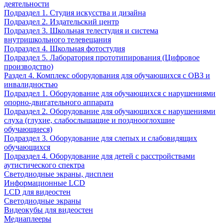
деятельности
Подраздел 1. Студия искусства и дизайна
Подраздел 2. Издательский центр
Подраздел 3. Школьная телестудия и система
внутришкольного телевещания
Подраздел 4. Школьная фотостудия
Подраздел 5. Лаборатория прототипирования (Цифровое
производство)
Раздел 4. Комплекс оборудования для обучающихся с ОВЗ и
инвалидностью
Подраздел 1. Оборудование для обучающихся с нарушениями
опорно-двигательного аппарата
Подраздел 2. Оборудование для обучающихся с нарушениями
слуха (глухие, слабослышащие и позднооглохшие
обучающиеся)
Подраздел 3. Оборудование для слепых и слабовидящих
обучающихся
Подраздел 4. Оборудование для детей с расстройствами
аутистического спектра
Светодиодные экраны, дисплеи
Информационные LCD
LCD для видеостен
Светодиодные экраны
Видеокубы для видеостен
Медиаплееры