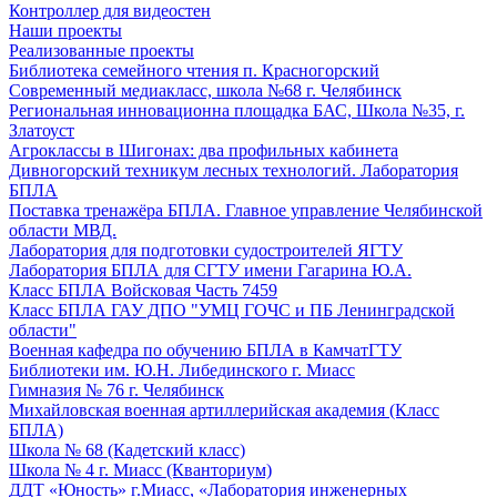
Контроллер для видеостен
Наши проекты
Реализованные проекты
Библиотека семейного чтения п. Красногорский
Современный медиакласс, школа №68 г. Челябинск
Региональная инновационна площадка БАС, Школа №35, г.
Златоуст
Агроклассы в Шигонах: два профильных кабинета
Дивногорский техникум лесных технологий. Лаборатория
БПЛА
Поставка тренажёра БПЛА. Главное управление Челябинской
области МВД.
Лаборатория для подготовки судостроителей ЯГТУ
Лаборатория БПЛА для СГТУ имени Гагарина Ю.А.
Класс БПЛА Войсковая Часть 7459
Класс БПЛА ГАУ ДПО "УМЦ ГОЧС и ПБ Ленинградской
области"
Военная кафедра по обучению БПЛА в КамчатГТУ
Библиотеки им. Ю.Н. Либединского г. Миасс
Гимназия № 76 г. Челябинск
Михайловская военная артиллерийская академия (Класс
БПЛА)
Школа № 68 (Кадетский класс)
Школа № 4 г. Миасс (Кванториум)
ДДТ «Юность» г.Миасс, «Лаборатория инженерных