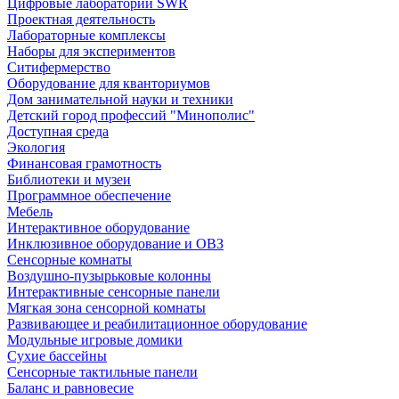
Цифровые лаборатории SWR
Проектная деятельность
Лабораторные комплексы
Наборы для экспериментов
Ситифермерство
Оборудование для кванториумов
Дом занимательной науки и техники
Детский город профессий "Минополис"
Доступная среда
Экология
Финансовая грамотность
Библиотеки и музеи
Программное обеспечение
Мебель
Интерактивное оборудование
Инклюзивное оборудование и ОВЗ
Cенсорные комнаты
Воздушно-пузырьковые колонны
Интерактивные сенсорные панели
Мягкая зона сенсорной комнаты
Развивающее и реабилитационное оборудование
Модульные игровые домики
Сухие бассейны
Сенсорные тактильные панели
Баланс и равновесие