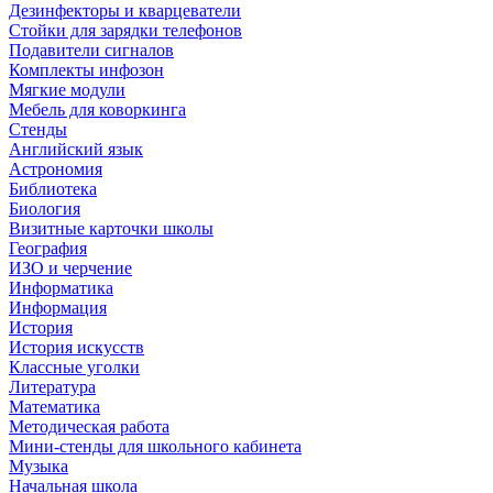
Дезинфекторы и кварцеватели
Стойки для зарядки телефонов
Подавители сигналов
Комплекты инфозон
Мягкие модули
Мебель для коворкинга
Стенды
Английский язык
Астрономия
Библиотека
Биология
Визитные карточки школы
География
ИЗО и черчение
Информатика
Информация
История
История искусств
Классные уголки
Литература
Математика
Методическая работа
Мини-стенды для школьного кабинета
Музыка
Начальная школа