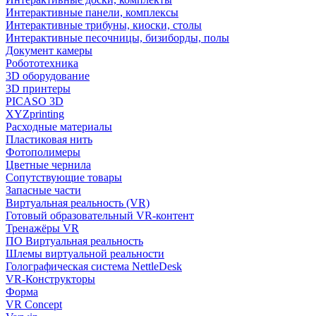
Интерактивные панели, комплексы
Интерактивные трибуны, киоски, столы
Интерактивные песочницы, бизиборды, полы
Документ камеры
Робототехника
3D оборудование
3D принтеры
PICASO 3D
XYZprinting
Расходные материалы
Пластиковая нить
Фотополимеры
Цветные чернила
Сопутствующие товары
Запасные части
Виртуальная реальность (VR)
Готовый образовательный VR-контент
Тренажёры VR
ПО Виртуальная реальность
Шлемы виртуальной реальности
Голографическая система NettleDesk
VR-Конструкторы
Форма
VR Concept