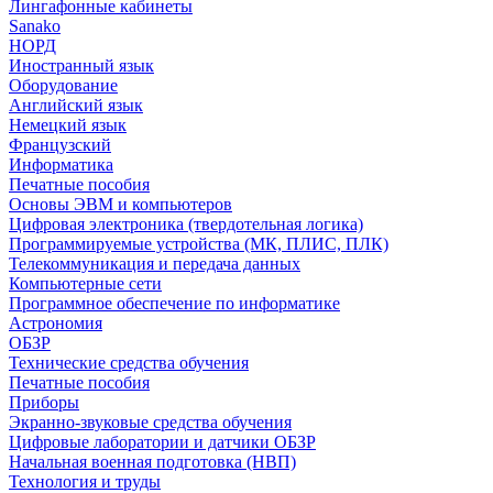
Лингафонные кабинеты
Sanako
НОРД
Иностранный язык
Оборудование
Английский язык
Немецкий язык
Французский
Информатика
Печатные пособия
Основы ЭВМ и компьютеров
Цифровая электроника (твердотельная логика)
Программируемые устройства (МК, ПЛИС, ПЛК)
Телекоммуникация и передача данных
Компьютерные сети
Программное обеспечение по информатике
Астрономия
ОБЗР
Технические средства обучения
Печатные пособия
Приборы
Экранно-звуковые средства обучения
Цифровые лаборатории и датчики ОБЗР
Начальная военная подготовка (НВП)
Технология и труды