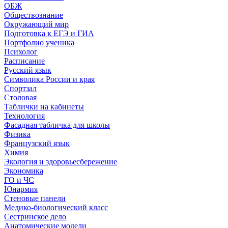
ОБЖ
Обществознание
Окружающий мир
Подготовка к ЕГЭ и ГИА
Портфолио ученика
Психолог
Расписание
Русский язык
Символика России и края
Спортзал
Столовая
Таблички на кабинеты
Технология
Фасадная табличка для школы
Физика
Французский язык
Химия
Экология и здоровьесбережение
Экономика
ГО и ЧС
Юнармия
Стеновые панели
Медико-биологический класс
Сестринское дело
Анатомические модели