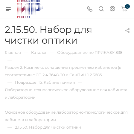
0
2.15.50. Набор для
чистки оптики
—
—
Главная
Каталог
Оборудование по ПРИКАЗУ 838
—
Раздел 2. Комплекс оснащения предметных кабинетов (в
соответствии с СП 2.4.3648-20 и СанПиН 1.2.3685
—
—
Подраздел 15. Кабинет химии
Лабораторно-технологическое оборудование для кабинета
и лаборатории
—
Основное оборудование лабораторно-технологическое для
кабинета и лаборатории
—
2.15.50. Набор для чистки оптики