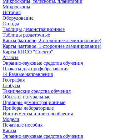
Микроскопы, телескопы, планетарии
Микроскопы
История
Оборудование
Стенды
Таблицы демонстрационные
Таблицы раздаточные
Карты (матовое, 2-стороннее ламинирование)
Карты (матовое, 1-стороннее ламинирование)
Карты КПСО "Спектр"
Атласы
Экранно-звуковые средства обучения
Плакаты для профобразования
14 Разные направления
География
Глобусы
Технические средства обучения
Объекты натуральные
Приборы демонстрационные
Приборы лабораторные
Инструменты и приспособления
Модели
Печатные пособия
Карты
Экранно-звуковые средства обучения