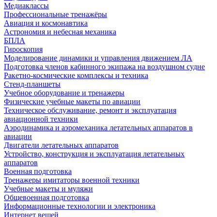
Медиаклассы
Профессиональные тренажёры
Авиация и космонавтика
Астрономия и небесная механика
БПЛА
Гироскопия
Моделирование динамики и управления движением ЛА
Подготовка членов кабинного экипажа на воздушном судне
Ракетно-космические комплексы и техника
Стенд-планшеты
Учебное оборудование и тренажеры
Физические учебные макеты по авиации
Техническое обслуживание, ремонт и эксплуатация
авиационной техники
Аэродинамика и аэромеханика летательных аппаратов в
авиации
Двигатели летательных аппаратов
Устройство, конструкция и эксплуатация летательных
аппаратов
Военная подготовка
Тренажеры имитаторы военной техники
Учебные макеты и муляжи
Общевоенная подготовка
Информационные технологии и электроника
Интернет вещей