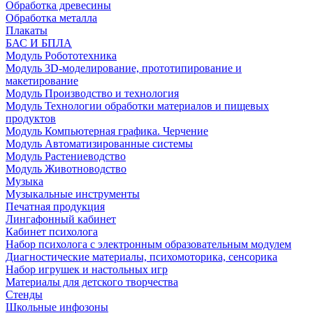
Обработка древесины
Обработка металла
Плакаты
БАС И БПЛА
Модуль Робототехника
Модуль 3D-моделирование, прототипирование и
макетирование
Модуль Производство и технология
Модуль Технологии обработки материалов и пищевых
продуктов
Модуль Компьютерная графика. Черчение
Модуль Автоматизированные системы
Модуль Растениеводство
Модуль Животноводство
Музыка
Музыкальные инструменты
Печатная продукция
Лингафонный кабинет
Кабинет психолога
Набор психолога с электронным образовательным модулем
Диагностические материалы, психомоторика, сенсорика
Набор игрушек и настольных игр
Материалы для детского творчества
Стенды
Школьные инфозоны