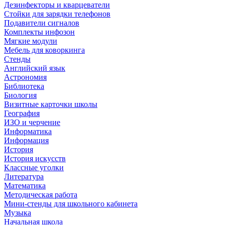
Дезинфекторы и кварцеватели
Стойки для зарядки телефонов
Подавители сигналов
Комплекты инфозон
Мягкие модули
Мебель для коворкинга
Стенды
Английский язык
Астрономия
Библиотека
Биология
Визитные карточки школы
География
ИЗО и черчение
Информатика
Информация
История
История искусств
Классные уголки
Литература
Математика
Методическая работа
Мини-стенды для школьного кабинета
Музыка
Начальная школа