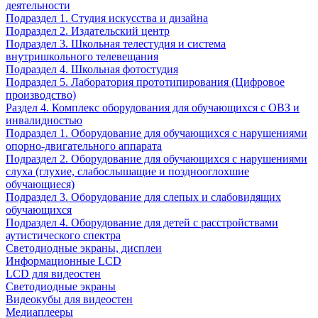
деятельности
Подраздел 1. Студия искусства и дизайна
Подраздел 2. Издательский центр
Подраздел 3. Школьная телестудия и система
внутришкольного телевещания
Подраздел 4. Школьная фотостудия
Подраздел 5. Лаборатория прототипирования (Цифровое
производство)
Раздел 4. Комплекс оборудования для обучающихся с ОВЗ и
инвалидностью
Подраздел 1. Оборудование для обучающихся с нарушениями
опорно-двигательного аппарата
Подраздел 2. Оборудование для обучающихся с нарушениями
слуха (глухие, слабослышащие и позднооглохшие
обучающиеся)
Подраздел 3. Оборудование для слепых и слабовидящих
обучающихся
Подраздел 4. Оборудование для детей с расстройствами
аутистического спектра
Светодиодные экраны, дисплеи
Информационные LCD
LCD для видеостен
Светодиодные экраны
Видеокубы для видеостен
Медиаплееры