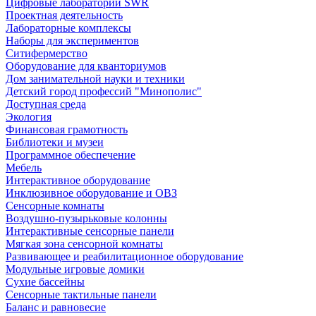
Цифровые лаборатории SWR
Проектная деятельность
Лабораторные комплексы
Наборы для экспериментов
Ситифермерство
Оборудование для кванториумов
Дом занимательной науки и техники
Детский город профессий "Минополис"
Доступная среда
Экология
Финансовая грамотность
Библиотеки и музеи
Программное обеспечение
Мебель
Интерактивное оборудование
Инклюзивное оборудование и ОВЗ
Cенсорные комнаты
Воздушно-пузырьковые колонны
Интерактивные сенсорные панели
Мягкая зона сенсорной комнаты
Развивающее и реабилитационное оборудование
Модульные игровые домики
Сухие бассейны
Сенсорные тактильные панели
Баланс и равновесие