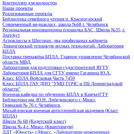
Контроллер для видеостен
Наши проекты
Реализованные проекты
Библиотека семейного чтения п. Красногорский
Современный медиакласс, школа №68 г. Челябинск
Региональная инновационна площадка БАС, Школа №35, г.
Златоуст
Агроклассы в Шигонах: два профильных кабинета
Дивногорский техникум лесных технологий. Лаборатория
БПЛА
Поставка тренажёра БПЛА. Главное управление Челябинской
области МВД.
Лаборатория для подготовки судостроителей ЯГТУ
Лаборатория БПЛА для СГТУ имени Гагарина Ю.А.
Класс БПЛА Войсковая Часть 7459
Класс БПЛА ГАУ ДПО "УМЦ ГОЧС и ПБ Ленинградской
области"
Военная кафедра по обучению БПЛА в КамчатГТУ
Библиотеки им. Ю.Н. Либединского г. Миасс
Гимназия № 76 г. Челябинск
Михайловская военная артиллерийская академия (Класс
БПЛА)
Школа № 68 (Кадетский класс)
Школа № 4 г. Миасс (Кванториум)
ДДТ «Юность» г.Миасс, «Лаборатория инженерных