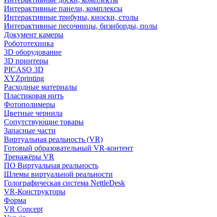
Интерактивные панели, комплексы
Интерактивные трибуны, киоски, столы
Интерактивные песочницы, бизиборды, полы
Документ камеры
Робототехника
3D оборудование
3D принтеры
PICASO 3D
XYZprinting
Расходные материалы
Пластиковая нить
Фотополимеры
Цветные чернила
Сопутствующие товары
Запасные части
Виртуальная реальность (VR)
Готовый образовательный VR-контент
Тренажёры VR
ПО Виртуальная реальность
Шлемы виртуальной реальности
Голографическая система NettleDesk
VR-Конструкторы
Форма
VR Concept