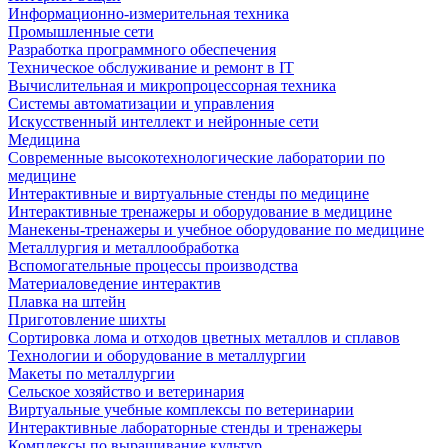
Информационно-измерительная техника
Промышленные сети
Разработка программного обеспечения
Техническое обслуживание и ремонт в IT
Вычислительная и микропроцессорная техника
Системы автоматизации и управления
Искусственный интеллект и нейронные сети
Медицина
Современные высокотехнологические лаборатории по
медицине
Интерактивные и виртуальные стенды по медицине
Интерактивные тренажеры и оборудование в медицине
Манекены-тренажеры и учебное оборудование по медицине
Металлургия и металлообработка
Вспомогательные процессы производства
Материаловедение интерактив
Плавка на штейн
Приготовление шихты
Сортировка лома и отходов цветных металлов и сплавов
Технологии и оборудование в металлургии
Макеты по металлургии
Сельское хозяйство и ветеринария
Виртуальные учебные комплексы по ветеринарии
Интерактивные лабораторные стенды и тренажеры
Комплексы по выращивание культур