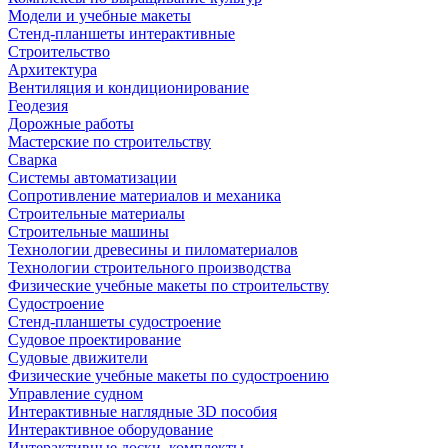
Модели и учебные макеты
Стенд-планшеты интерактивные
Строительство
Архитектура
Вентиляция и кондиционирование
Геодезия
Дорожные работы
Мастерские по строительству
Сварка
Системы автоматизации
Сопротивление материалов и механика
Строительные материалы
Строительные машины
Технологии древесины и пиломатериалов
Технологии строительного производства
Физические учебные макеты по строительству
Судостроение
Стенд-планшеты судостроение
Судовое проектирование
Судовые движители
Физические учебные макеты по судостроению
Управление судном
Интерактивные наглядные 3D пособия
Интерактивное оборудование
Интерактивные доски, комплекты