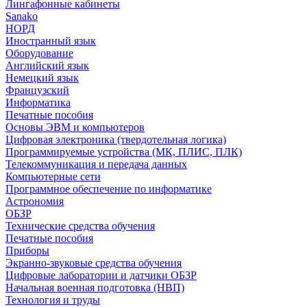
Лингафонные кабинеты
Sanako
НОРД
Иностранный язык
Оборудование
Английский язык
Немецкий язык
Французский
Информатика
Печатные пособия
Основы ЭВМ и компьютеров
Цифровая электроника (твердотельная логика)
Программируемые устройства (МК, ПЛИС, ПЛК)
Телекоммуникация и передача данных
Компьютерные сети
Программное обеспечение по информатике
Астрономия
ОБЗР
Технические средства обучения
Печатные пособия
Приборы
Экранно-звуковые средства обучения
Цифровые лаборатории и датчики ОБЗР
Начальная военная подготовка (НВП)
Технология и труды