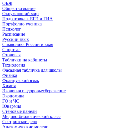
ОБЖ
Обществознание
Окружающий мир
Подготовка к ЕГЭ и ГИА
Портфолио ученика
Психолог
Расписание
Русский язык
Символика России и края
Спортзал
Столовая
Таблички на кабинеты
Технология
Фасадная табличка для школы
Физика
Французский язык
Химия
Экология и здоровьесбережение
Экономика
ГО и ЧС
Юнармия
Стеновые панели
Медико-биологический класс
Сестринское дело
Анатомические модели