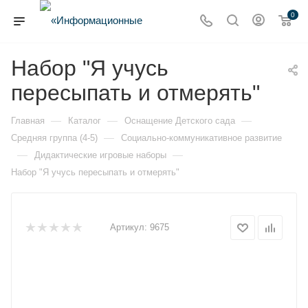
0
Набор "Я учусь
пересыпать и отмерять"
—
—
—
Главная
Каталог
Оснащение Детского сада
—
Средняя группа (4-5)
Социально-коммуникативное развитие
—
—
Дидактические игровые наборы
Набор "Я учусь пересыпать и отмерять"
Артикул:
9675