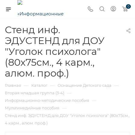
0
Стенд инф.
ЭДУСТЕНД для ДОУ
"Уголок психолога"
(80х75см., 4 карм.,
алюм. проф.)
—
—
—
Главная
Каталог
Оснащение Детского сада
—
Вторая младшая группа (3-4)
—
Информационно-методические пособия
—
Мультимедийные пособия
Стенд инф. ЭДУСТЕНД для ДОУ "Уголок психолога" (80х75см.,
4 карм., алюм. проф.)