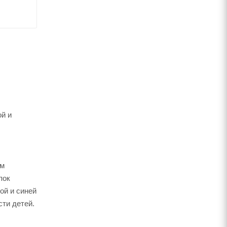
ой и
ом
пок
ой и синей
ти детей.