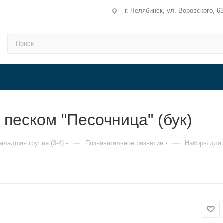
г. Челябинск, ул. Воровского, 6
 песком "Песочница" (бук)
—
—
младшая группа (3-4)
Познавательное развитие
Наборы для 