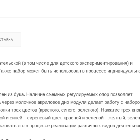
СТАВКА
тельской (в том числе для детского экспериментирования) и
 Также набор может быть использован в процессе индивидуальн
лен из бука. Наличие съемных регулируемых опор позволяет
ка через молочное акриловое дно модуля делает работу с набор
пки трех цветов (красного, синего, зеленого). Нажатие трех кно
й и синей – сиреневый цвет, красной и зеленой – желтый, зелен
зовать его в процессе реализации различных видов деятельнос