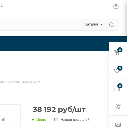
3А
Каталог
0
0
—
экспериментирования
0
38 192
руб
/шт
Много
Нашли дешевле?