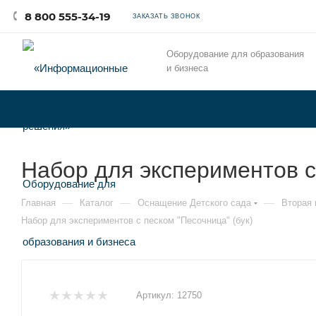
8 800 555-34-19
ЗАКАЗАТЬ ЗВОНОК
Оборудование для образования
и бизнеса
Набор для экспериментов с
—
—
—
Главная
Каталог
Оснащение Детского сада
Вторая 
Набор для экспериментов с песком "Песочница" (бук)
Артикул:
12750