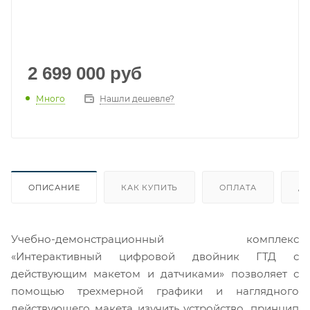
2 699 000
руб
Много
Нашли дешевле?
ОПИСАНИЕ
КАК КУПИТЬ
ОПЛАТА
Д
Учебно-демонстрационный комплекс
«Интерактивный цифровой двойник ГТД с
действующим макетом и датчиками» позволяет с
помощью трехмерной графики и наглядного
действующего макета изучить устройство, принцип