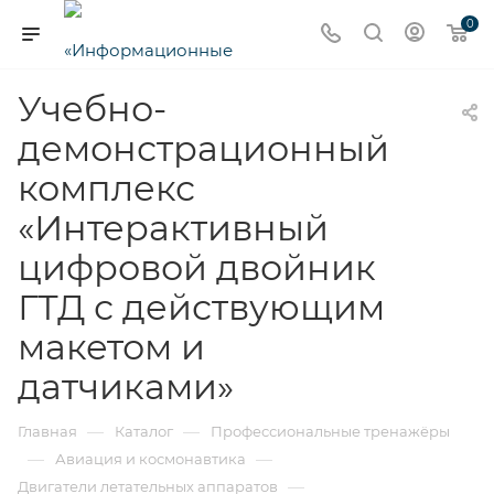
0
Учебно-
демонстрационный
комплекс
«Интерактивный
цифровой двойник
ГТД с действующим
макетом и
датчиками»
—
—
Главная
Каталог
Профессиональные тренажёры
—
—
Авиация и космонавтика
—
Двигатели летательных аппаратов