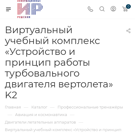
0
Виртуальный
учебный комплекс
«Устройство и
принцип работы
турбовального
двигателя вертолета»
K2
—
—
Главная
Каталог
Профессиональные тренажёры
—
—
Авиация и космонавтика
—
Двигатели летательных аппаратов
Виртуальный учебный комплекс «Устройство и принцип