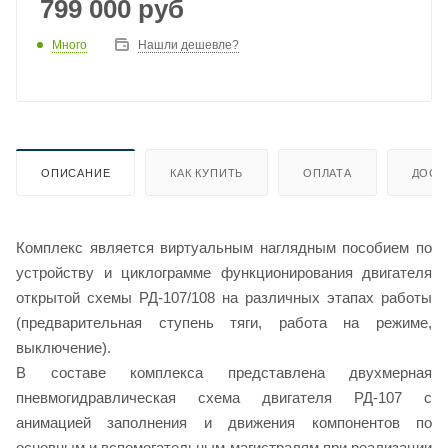
799 000
руб
Много
Нашли дешевле?
ОПИСАНИЕ
КАК КУПИТЬ
ОПЛАТА
ДОСТ
Комплекс является виртуальным наглядным пособием по
устройству и циклограмме функционирования двигателя
открытой схемы РД-107/108 на различных этапах работы
(предварительная ступень тяги, работа на режиме,
выключение).
В составе комплекса представлена двухмерная
пневмогидравлическая схема двигателя РД-107 с
анимацией заполнения и движения компонентов по
основным и вспомогательным магистралям при реализации