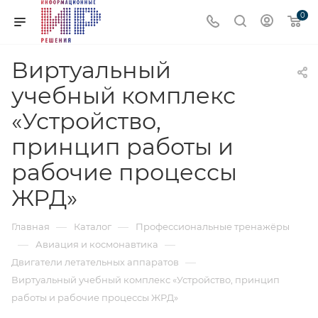
0
Виртуальный
учебный комплекс
«Устройство,
принцип работы и
рабочие процессы
ЖРД»
—
—
Главная
Каталог
Профессиональные тренажёры
—
—
Авиация и космонавтика
—
Двигатели летательных аппаратов
Виртуальный учебный комплекс «Устройство, принцип
работы и рабочие процессы ЖРД»