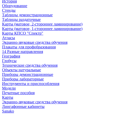
История
Оборудование
Стенды
Таблицы демонстрационные
Таблицы раздаточные
Карты (матовое, 2-стороннее ламинирование)
Карты (матовое, 1-стороннее ламинирование)
Карты КПСО "Спектр"
Атласы
Экранно-звуковые средства обучения
Плакаты для профобразования
14 Разные направления
География
Глобусы
Технические средства обучения
Объекты натуральные
Приборы демонстрационные
Приборы лабораторные
Инструменты и приспособления
Модели
Печатные пособия
Карты
Экранно-звуковые средства обучения
Лингафонные кабинеты
Sanako