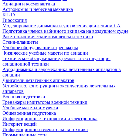
Авиация и космонавтика
Астрономия и небесная механика
БПЛА
Гироскопия
Моделирование динамики и управления движением ЛА
Подготовка членов кабинного экипажа на воздушном судне
Ракетно-космические комплексы и техника
Стенд-планшеты
Учебное оборудование и тренажеры
Физические учебные макеты по авиации
Техническое обслуживание, ремонт и эксплуатация
авиационной техники
Аэродинамика и аэромеханика летательных аппаратов в
авиации
Двигатели летательных аппаратов
Устройство, конструкция и эксплуатация летательных
аппаратов
Военная подготовка
Тренажеры имитаторы военной техники
Учебные макеты и муляжи
Общевоенная подготовка
Информационные технологии и электроника
Интернет вещей
Информационно-измерительная техника
Промышленные сети