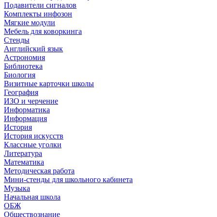
Подавители сигналов
Комплекты инфозон
Мягкие модули
Мебель для коворкинга
Стенды
Английский язык
Астрономия
Библиотека
Биология
Визитные карточки школы
География
ИЗО и черчение
Информатика
Информация
История
История искусств
Классные уголки
Литература
Математика
Методическая работа
Мини-стенды для школьного кабинета
Музыка
Начальная школа
ОБЖ
Обществознание