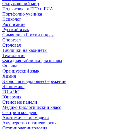
Окружающий мир
Подготовка к ЕГЭ и ГИА
Портфолио ученика
Психолог
Расписание
Русский язык
Символика России и края
Спортзал
Столовая
Таблички на кабинеты
Технология
Фасадная табличка для школы
Физика
Французский язык
Химия
Экология и здоровьесбережение
Экономика
ГО и ЧС
Юнармия
Стеновые панели
Медико-биологический класс
Сестринское дело
Анатомические модели
Акушерство и гинекология
Оториноларингология