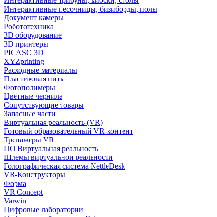
Интерактивные трибуны, киоски, столы
Интерактивные песочницы, бизиборды, полы
Документ камеры
Робототехника
3D оборудование
3D принтеры
PICASO 3D
XYZprinting
Расходные материалы
Пластиковая нить
Фотополимеры
Цветные чернила
Сопутствующие товары
Запасные части
Виртуальная реальность (VR)
Готовый образовательный VR-контент
Тренажёры VR
ПО Виртуальная реальность
Шлемы виртуальной реальности
Голографическая система NettleDesk
VR-Конструкторы
Форма
VR Concept
Varwin
Цифровые лаборатории