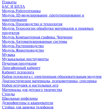
Плакаты
БАС И БПЛА
Модуль Робототехника
Модуль 3D-моделирование, прототипирование и
макетирование
Модуль Производство и технология
Модуль Технологии обработки материалов и пищевых
продуктов
Модуль Компьютерная графика. Черчение
Модуль Автоматизированные системы
Модуль Растениеводство
Модуль Животноводство
Музыка
Музыкальные инструменты
Печатная продукция
Лингафонный кабинет
Кабинет психолога
Набор психолога с электронным образовательным модулем
Диагностические материалы, психомоторика, сенсорика
Набор игрушек и настольных игр
Материалы для детского творчества
Стенды
Школьные инфозоны
Дезинфекторы и кварцеватели
Стойки для зарядки телефонов