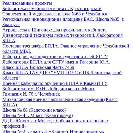
Реализованные проекты
Библиотека семейного чтения п. Красногорский
Современный медиакласс, школа №68 г. Челябинск
Региональная инновационна площадка БАС, Школа №35, г.
Златоуст
Агроклассы в Шигонах: два профильных кабинета
Дивногорский техникум лесных технологий. Лаборатория
БПЛА
Поставка тренажёра БПЛА. Главное управление Челябинской
области МВД.
Лаборатория для подготовки судостроителей ЯГТУ
Лаборатория БПЛА для СГТУ имени Гагарина Ю.А.
Класс БПЛА Войсковая Часть 7459
Класс БПЛА ГАУ ДПО "УМЦ ГОЧС и ПБ Ленинградской
области"
Военная кафедра по обучению БПЛА в КамчатГТУ
Библиотеки им. Ю.Н. Либединского г. Миасс
Гимназия № 76 г. Челябинск
Михайловская военная артиллерийская академия (Класс
БПЛА)
Школа № 68 (Кадетский класс)
Школа № 4 г. Миасс (Кванториум)
ДДТ «Юность» г.Миасс, «Лаборатория инженерных
профессий»
Школа № 2 г. Златоуст «Кабинет Инновационных