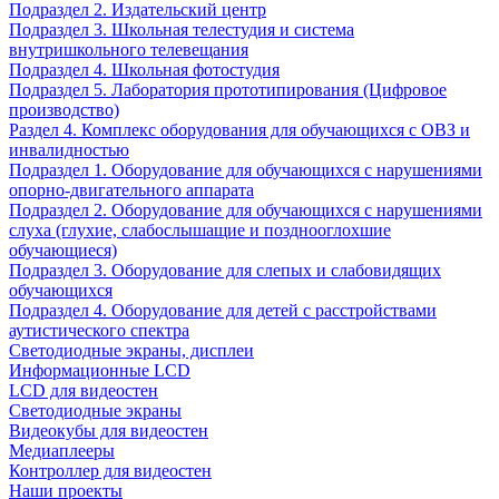
Подраздел 2. Издательский центр
Подраздел 3. Школьная телестудия и система
внутришкольного телевещания
Подраздел 4. Школьная фотостудия
Подраздел 5. Лаборатория прототипирования (Цифровое
производство)
Раздел 4. Комплекс оборудования для обучающихся с ОВЗ и
инвалидностью
Подраздел 1. Оборудование для обучающихся с нарушениями
опорно-двигательного аппарата
Подраздел 2. Оборудование для обучающихся с нарушениями
слуха (глухие, слабослышащие и позднооглохшие
обучающиеся)
Подраздел 3. Оборудование для слепых и слабовидящих
обучающихся
Подраздел 4. Оборудование для детей с расстройствами
аутистического спектра
Светодиодные экраны, дисплеи
Информационные LCD
LCD для видеостен
Светодиодные экраны
Видеокубы для видеостен
Медиаплееры
Контроллер для видеостен
Наши проекты