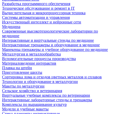
Разработка программного обеспечения
Техническое обслуживание и ремонт в IT
Вычислительная и микропроцессорная техника
Системы автоматизации и управления
Искусственный интеллект и нейронные сети
Медицина
Современные высокотехнологические лаборатории по
медицине
Интерактивные и виртуальные стенды по медицине
Интерактивные тренажеры и оборудование в медицине
Манекены-тренажеры и учебное оборудование по медицине
Металлургия и металлообработка
Вспомогательные процессы производства
Материаловедение интерактив
Плавка на штейн
Приготовление шихты
Сортировка лома и отходов цветных металлов и сплавов
Технологии и оборудование в металлургии
Макеты по металлургии
Сельское хозяйство и ветеринария
Виртуальные учебные комплексы по ветеринарии
Интерактивные лабораторные стенды и тренажеры
Комплексы по выращивание культур
Модели и учебные макеты
Стенд-планшеты интерактивные