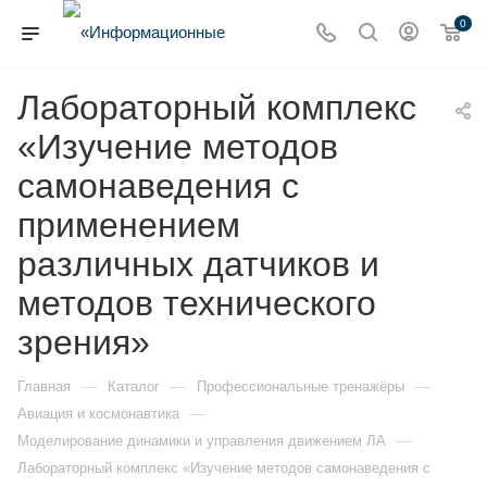
0
Лабораторный комплекс
«Изучение методов
самонаведения с
применением
различных датчиков и
методов технического
зрения»
—
—
—
Главная
Каталог
Профессиональные тренажёры
—
Авиация и космонавтика
—
Моделирование динамики и управления движением ЛА
Лабораторный комплекс «Изучение методов самонаведения с