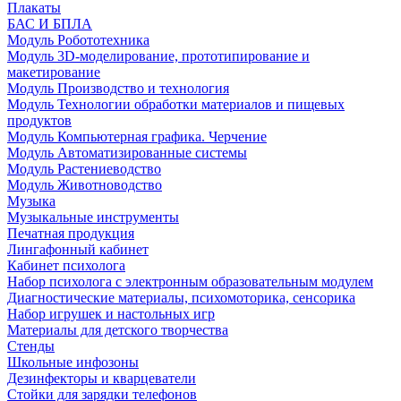
Плакаты
БАС И БПЛА
Модуль Робототехника
Модуль 3D-моделирование, прототипирование и
макетирование
Модуль Производство и технология
Модуль Технологии обработки материалов и пищевых
продуктов
Модуль Компьютерная графика. Черчение
Модуль Автоматизированные системы
Модуль Растениеводство
Модуль Животноводство
Музыка
Музыкальные инструменты
Печатная продукция
Лингафонный кабинет
Кабинет психолога
Набор психолога с электронным образовательным модулем
Диагностические материалы, психомоторика, сенсорика
Набор игрушек и настольных игр
Материалы для детского творчества
Стенды
Школьные инфозоны
Дезинфекторы и кварцеватели
Стойки для зарядки телефонов