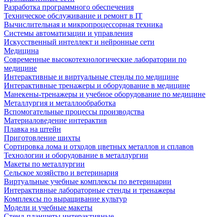
Разработка программного обеспечения
Техническое обслуживание и ремонт в IT
Вычислительная и микропроцессорная техника
Системы автоматизации и управления
Искусственный интеллект и нейронные сети
Медицина
Современные высокотехнологические лаборатории по
медицине
Интерактивные и виртуальные стенды по медицине
Интерактивные тренажеры и оборудование в медицине
Манекены-тренажеры и учебное оборудование по медицине
Металлургия и металлообработка
Вспомогательные процессы производства
Материаловедение интерактив
Плавка на штейн
Приготовление шихты
Сортировка лома и отходов цветных металлов и сплавов
Технологии и оборудование в металлургии
Макеты по металлургии
Сельское хозяйство и ветеринария
Виртуальные учебные комплексы по ветеринарии
Интерактивные лабораторные стенды и тренажеры
Комплексы по выращивание культур
Модели и учебные макеты
Стенд-планшеты интерактивные