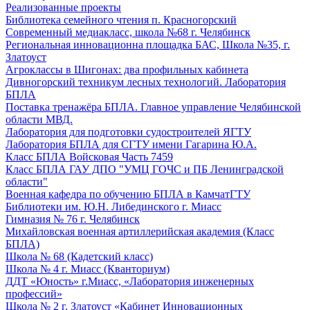
Реализованные проекты
Библиотека семейного чтения п. Красногорский
Современный медиакласс, школа №68 г. Челябинск
Региональная инновационна площадка БАС, Школа №35, г.
Златоуст
Агроклассы в Шигонах: два профильных кабинета
Дивногорский техникум лесных технологий. Лаборатория
БПЛА
Поставка тренажёра БПЛА. Главное управление Челябинской
области МВД.
Лаборатория для подготовки судостроителей ЯГТУ
Лаборатория БПЛА для СГТУ имени Гагарина Ю.А.
Класс БПЛА Войсковая Часть 7459
Класс БПЛА ГАУ ДПО "УМЦ ГОЧС и ПБ Ленинградской
области"
Военная кафедра по обучению БПЛА в КамчатГТУ
Библиотеки им. Ю.Н. Либединского г. Миасс
Гимназия № 76 г. Челябинск
Михайловская военная артиллерийская академия (Класс
БПЛА)
Школа № 68 (Кадетский класс)
Школа № 4 г. Миасс (Кванториум)
ДДТ «Юность» г.Миасс, «Лаборатория инженерных
профессий»
Школа № 2 г. Златоуст «Кабинет Инновационных