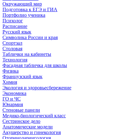
Окружающий мир
Подготовка к ЕГЭ и ГИА
Портфолио ученика
Психолог
Расписание
Русский язык
Символика России и края
Спортзал
Столовая
Таблички на кабинеты
Технология
Фасадная табличка для школы
Физика
Французский язык
Химия
Экология и здоровьесбережение
Экономика
ГО и ЧС
Юнармия
Стеновые панели
Медико-биологический класс
Сестринское дело
Анатомические модели
Акушерство и гинекология
Оториноларингология