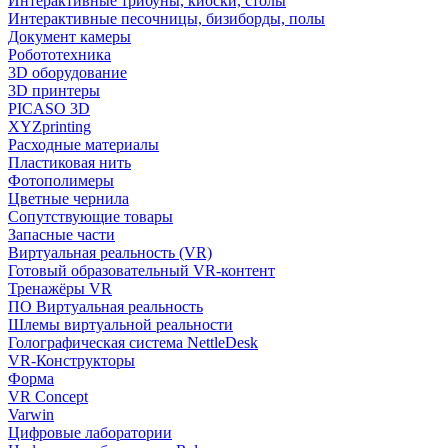
Интерактивные трибуны, киоски, столы
Интерактивные песочницы, бизиборды, полы
Документ камеры
Робототехника
3D оборудование
3D принтеры
PICASO 3D
XYZprinting
Расходные материалы
Пластиковая нить
Фотополимеры
Цветные чернила
Сопутствующие товары
Запасные части
Виртуальная реальность (VR)
Готовый образовательный VR-контент
Тренажёры VR
ПО Виртуальная реальность
Шлемы виртуальной реальности
Голографическая система NettleDesk
VR-Конструкторы
Форма
VR Concept
Varwin
Цифровые лаборатории