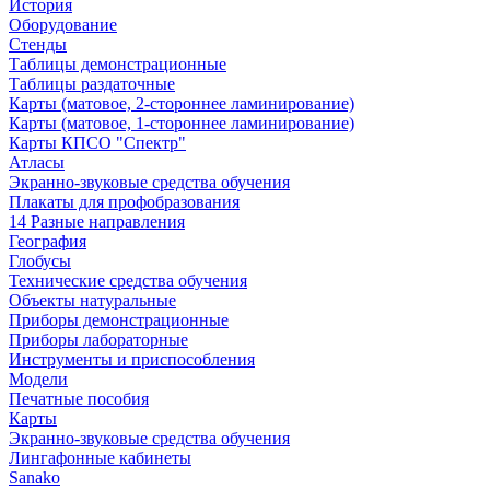
История
Оборудование
Стенды
Таблицы демонстрационные
Таблицы раздаточные
Карты (матовое, 2-стороннее ламинирование)
Карты (матовое, 1-стороннее ламинирование)
Карты КПСО "Спектр"
Атласы
Экранно-звуковые средства обучения
Плакаты для профобразования
14 Разные направления
География
Глобусы
Технические средства обучения
Объекты натуральные
Приборы демонстрационные
Приборы лабораторные
Инструменты и приспособления
Модели
Печатные пособия
Карты
Экранно-звуковые средства обучения
Лингафонные кабинеты
Sanako