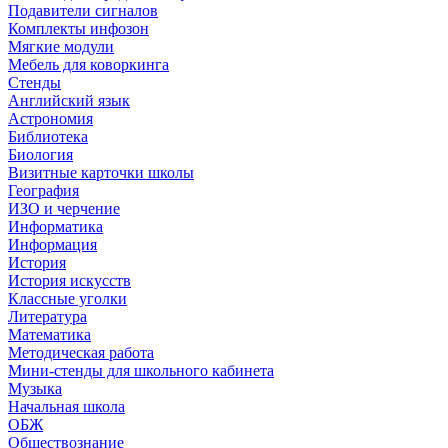
Подавители сигналов
Комплекты инфозон
Мягкие модули
Мебель для коворкинга
Стенды
Английский язык
Астрономия
Библиотека
Биология
Визитные карточки школы
География
ИЗО и черчение
Информатика
Информация
История
История искусств
Классные уголки
Литература
Математика
Методическая работа
Мини-стенды для школьного кабинета
Музыка
Начальная школа
ОБЖ
Обществознание