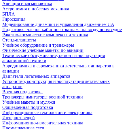
Авиация и космонавтика
Астрономия и небесная механика
БПЛА
Гироскопия
Моделирование динамики и управления движением ЛА
Подготовка членов кабинного экипажа на воздушном судне
Ракетно-космические комплексы и техника
Стенд-планшеты
Учебное оборудование и тренажеры
Физические учебные макеты по авиации
Техническое обслуживание, ремонт и эксплуатация
авиационной техники
Аэродинамика и аэромеханика летательных аппаратов в
авиации
Двигатели летательных аппаратов
Устройство, конструкция и эксплуатация летательных
аппаратов
Военная подготовка
Тренажеры имитаторы военной техники
Учебные макеты и муляжи
Общевоенная подготовка
Информационные технологии и электроника
Интернет вещей
Информационно-измерительная техника
Промышленные сети