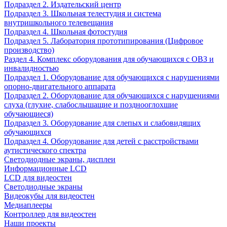
Подраздел 2. Издательский центр
Подраздел 3. Школьная телестудия и система
внутришкольного телевещания
Подраздел 4. Школьная фотостудия
Подраздел 5. Лаборатория прототипирования (Цифровое
производство)
Раздел 4. Комплекс оборудования для обучающихся с ОВЗ и
инвалидностью
Подраздел 1. Оборудование для обучающихся с нарушениями
опорно-двигательного аппарата
Подраздел 2. Оборудование для обучающихся с нарушениями
слуха (глухие, слабослышащие и позднооглохшие
обучающиеся)
Подраздел 3. Оборудование для слепых и слабовидящих
обучающихся
Подраздел 4. Оборудование для детей с расстройствами
аутистического спектра
Светодиодные экраны, дисплеи
Информационные LCD
LCD для видеостен
Светодиодные экраны
Видеокубы для видеостен
Медиаплееры
Контроллер для видеостен
Наши проекты