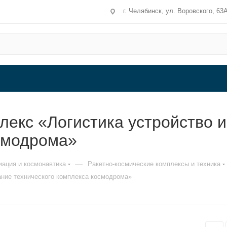
г. Челябинск, ул. Воровского, 63
лекс «Логистика устройство 
осмодрома»
—
иация и космонавтика
Ракетно-космические комплексы и техника
ание технического комплекса космодрома»