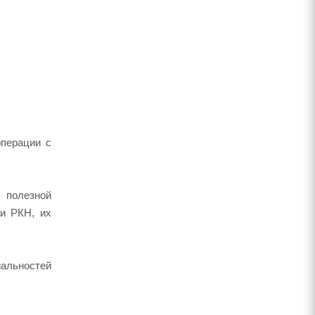
операции с
 полезной
 и РКН, их
альностей