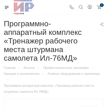
0
Программно-
аппаратный комплекс
«Тренажер рабочего
места штурмана
самолета Ил-76МД»
—
—
—
Главная
Каталог
Профессиональные тренажёры
—
Авиация и космонавтика
Учебное оборудование и тренажеры
—
Программно-аппаратный комплекс «Тренажер рабочего места
штурмана самолета Ил-76МД»