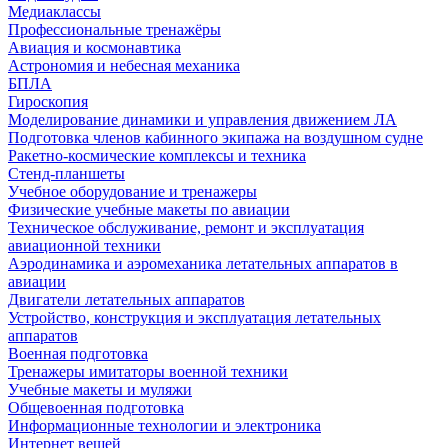
Медиаклассы
Профессиональные тренажёры
Авиация и космонавтика
Астрономия и небесная механика
БПЛА
Гироскопия
Моделирование динамики и управления движением ЛА
Подготовка членов кабинного экипажа на воздушном судне
Ракетно-космические комплексы и техника
Стенд-планшеты
Учебное оборудование и тренажеры
Физические учебные макеты по авиации
Техническое обслуживание, ремонт и эксплуатация
авиационной техники
Аэродинамика и аэромеханика летательных аппаратов в
авиации
Двигатели летательных аппаратов
Устройство, конструкция и эксплуатация летательных
аппаратов
Военная подготовка
Тренажеры имитаторы военной техники
Учебные макеты и муляжи
Общевоенная подготовка
Информационные технологии и электроника
Интернет вещей