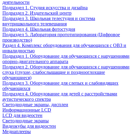
деятельности
Подраздел 1. Студия искусства и дизайна
Подраздел 2. Издательский центр
Подраздел 3. Школьная телестудия и система
внутришкольного телевещания
Подраздел 4. Школьная фотостудия
Подраздел 5. Лаборатория прототипирования (Цифровое
производство)
Раздел 4. Комплекс оборудования для обучающихся с ОВЗ и
инвалидностью
Подраздел 1. Оборудование для обучающихся с нарушениями
опорно-двигательного аппарата
Подраздел 2. Оборудование для обучающихся с нарушениями
слуха (глухие, слабослышащие и позднооглохшие
обучающиеся)
Подраздел 3. Оборудование для слепых и слабовидящих
обучающихся
Подраздел 4. Оборудование для детей с расстройствами
аутистического спектра
Светодиодные экраны, дисплеи
Информационные LCD
LCD для видеостен
Светодиодные экраны
Видеокубы для видеостен
Медиаплееры