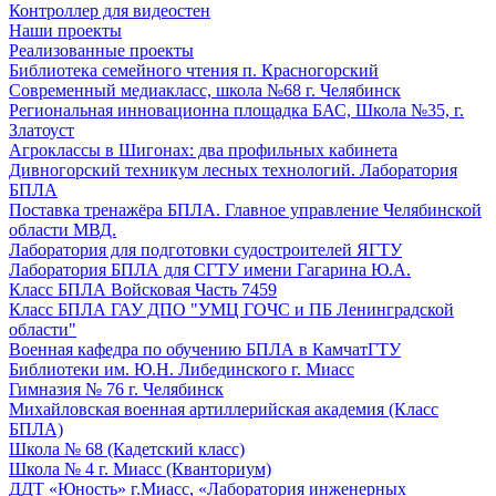
Контроллер для видеостен
Наши проекты
Реализованные проекты
Библиотека семейного чтения п. Красногорский
Современный медиакласс, школа №68 г. Челябинск
Региональная инновационна площадка БАС, Школа №35, г.
Златоуст
Агроклассы в Шигонах: два профильных кабинета
Дивногорский техникум лесных технологий. Лаборатория
БПЛА
Поставка тренажёра БПЛА. Главное управление Челябинской
области МВД.
Лаборатория для подготовки судостроителей ЯГТУ
Лаборатория БПЛА для СГТУ имени Гагарина Ю.А.
Класс БПЛА Войсковая Часть 7459
Класс БПЛА ГАУ ДПО "УМЦ ГОЧС и ПБ Ленинградской
области"
Военная кафедра по обучению БПЛА в КамчатГТУ
Библиотеки им. Ю.Н. Либединского г. Миасс
Гимназия № 76 г. Челябинск
Михайловская военная артиллерийская академия (Класс
БПЛА)
Школа № 68 (Кадетский класс)
Школа № 4 г. Миасс (Кванториум)
ДДТ «Юность» г.Миасс, «Лаборатория инженерных