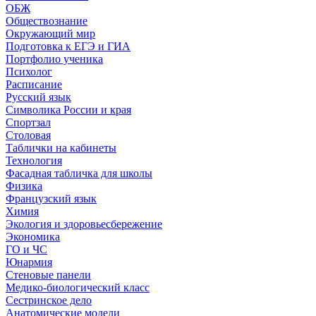
ОБЖ
Обществознание
Окружающий мир
Подготовка к ЕГЭ и ГИА
Портфолио ученика
Психолог
Расписание
Русский язык
Символика России и края
Спортзал
Столовая
Таблички на кабинеты
Технология
Фасадная табличка для школы
Физика
Французский язык
Химия
Экология и здоровьесбережение
Экономика
ГО и ЧС
Юнармия
Стеновые панели
Медико-биологический класс
Сестринское дело
Анатомические модели