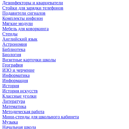
Дезинфекторы и кварцеватели
Стойки для зарядки телефонов
Подавители сигналов
Комплекты инфозон
Мягкие модули
Мебель для коворкинга
Стенды
Английский язык
Астрономия
Библиотека
Биология
Визитные карточки школы
География
ИЗО и черчение
Информатика
Информация
История
История искусств
Классные уголки
Литература
Математика
Методическая работа
Мини-стенды для школьного кабинета
Музыка
Начальная школа