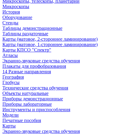
Микроскопы, телескопы, планетарии
Микроскопы
История
Оборудование
Стенды
Таблицы демонстрационные
Таблицы раздаточные
Карты (матовое, 2-стороннее ламинирование)
Карты (матовое, 1-стороннее ламинирование)
Карты КПСО "Спектр"
Атласы
Экранно-звуковые средства обучения
Плакаты для профобразования
14 Разные направления
География
Глобусы
Технические средства обучения
Объекты натуральные
Приборы демонстрационные
Приборы лабораторные
Инструменты и приспособления
Модели
Печатные пособия
Карты
Экранно-звуковые средства обучения