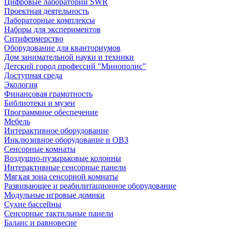
Цифровые лаборатории SWR
Проектная деятельность
Лабораторные комплексы
Наборы для экспериментов
Ситифермерство
Оборудование для кванториумов
Дом занимательной науки и техники
Детский город профессий "Минополис"
Доступная среда
Экология
Финансовая грамотность
Библиотеки и музеи
Программное обеспечение
Мебель
Интерактивное оборудование
Инклюзивное оборудование и ОВЗ
Cенсорные комнаты
Воздушно-пузырьковые колонны
Интерактивные сенсорные панели
Мягкая зона сенсорной комнаты
Развивающее и реабилитационное оборудование
Модульные игровые домики
Сухие бассейны
Сенсорные тактильные панели
Баланс и равновесие