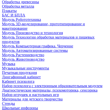
Обработка древесины
Обработка металла
Плакаты
БАС И БПЛА
Модуль Робототехника
Модуль 3D-моделирование, прототипирование и
макетирование
Модуль Производство и технология
Модуль Технологии обработки материалов и пищевых
продуктов
Модуль Компьютерная графика. Черчение
Модуль Автоматизированные системы
Модуль Растениеводство
Модуль Животноводство
Музыка
Музыкальные инструменты
Печатная продукция
Лингафонный кабинет
Кабинет психолога
Набор психолога с электронным образовательным модулем
Диагностические материалы, психомоторика, сенсорика
Набор игрушек и настольных игр
Материалы для детского творчества
Стенды
Школьные инфозоны