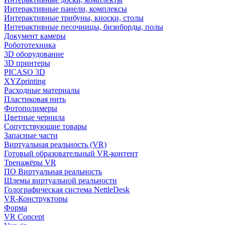
Интерактивные панели, комплексы
Интерактивные трибуны, киоски, столы
Интерактивные песочницы, бизиборды, полы
Документ камеры
Робототехника
3D оборудование
3D принтеры
PICASO 3D
XYZprinting
Расходные материалы
Пластиковая нить
Фотополимеры
Цветные чернила
Сопутствующие товары
Запасные части
Виртуальная реальность (VR)
Готовый образовательный VR-контент
Тренажёры VR
ПО Виртуальная реальность
Шлемы виртуальной реальности
Голографическая система NettleDesk
VR-Конструкторы
Форма
VR Concept