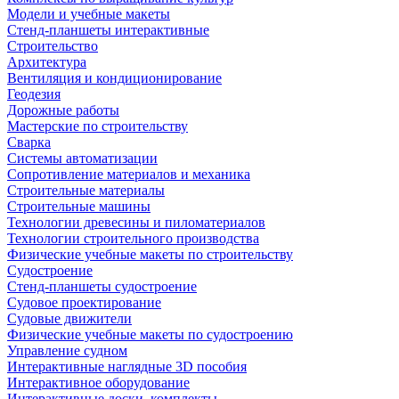
Модели и учебные макеты
Стенд-планшеты интерактивные
Строительство
Архитектура
Вентиляция и кондиционирование
Геодезия
Дорожные работы
Мастерские по строительству
Сварка
Системы автоматизации
Сопротивление материалов и механика
Строительные материалы
Строительные машины
Технологии древесины и пиломатериалов
Технологии строительного производства
Физические учебные макеты по строительству
Судостроение
Стенд-планшеты судостроение
Судовое проектирование
Судовые движители
Физические учебные макеты по судостроению
Управление судном
Интерактивные наглядные 3D пособия
Интерактивное оборудование
Интерактивные доски, комплекты