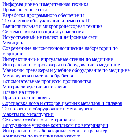
Информационно-измерительная техника
Промышленные сети
Разработка программного обеспечения
Техническое обслуживание и ремонт в IT
Вычислительная и микропроцессорная техника
Системы автоматизации и управления
Искусственный интеллект и нейронные сети
Медицина
Современные высокотехнологические лаборатории по
медицине
Интерактивные и виртуальные стенды по медицине
Интерактивные тренажеры и оборудование в медицине
Манекены-тренажеры и учебное оборудование по медицине
Металлургия и металлообработка
Вспомогательные процессы производства
Материаловедение интерактив
Плавка на штейн
Приготовление шихты
Сортировка лома и отходов цветных металлов и сплавов
Технологии и оборудование в металлургии
Макеты по металлургии
Сельское хозяйство и ветеринария
Виртуальные учебные комплексы по ветеринарии
Интерактивные лабораторные стенды и тренажеры
Комплексы по выращивание культур