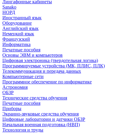
Лингафонные кабинеты
Sanako
НОРД
Иностранный язык
Оборудование
Английский язык
Немецкий язык
Французский
Информатика
Печатные пособия
Основы ЭВМ и компьютеров
Цифровая электроника (твердотельная логика)
Программируемые устройства (МК, ПЛИС, ПЛК)
Телекоммуникация и передача данных
Компьютерные сети
Программное обеспечение по информатике
Астрономия
ОБЗР
Технические средства обучения
Печатные пособия
Приборы
Экранно-звуковые средства обучения
Цифровые лаборатории и датчики ОБЗР
Начальная военная подготовка (НВП)
Технология и труды