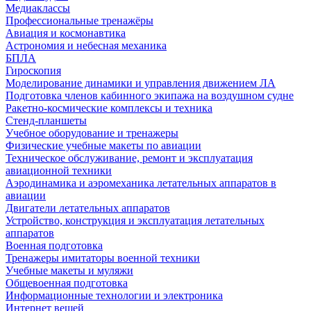
Медиаклассы
Профессиональные тренажёры
Авиация и космонавтика
Астрономия и небесная механика
БПЛА
Гироскопия
Моделирование динамики и управления движением ЛА
Подготовка членов кабинного экипажа на воздушном судне
Ракетно-космические комплексы и техника
Стенд-планшеты
Учебное оборудование и тренажеры
Физические учебные макеты по авиации
Техническое обслуживание, ремонт и эксплуатация
авиационной техники
Аэродинамика и аэромеханика летательных аппаратов в
авиации
Двигатели летательных аппаратов
Устройство, конструкция и эксплуатация летательных
аппаратов
Военная подготовка
Тренажеры имитаторы военной техники
Учебные макеты и муляжи
Общевоенная подготовка
Информационные технологии и электроника
Интернет вещей