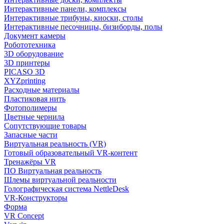
Интерактивные панели, комплексы
Интерактивные трибуны, киоски, столы
Интерактивные песочницы, бизиборды, полы
Документ камеры
Робототехника
3D оборудование
3D принтеры
PICASO 3D
XYZprinting
Расходные материалы
Пластиковая нить
Фотополимеры
Цветные чернила
Сопутствующие товары
Запасные части
Виртуальная реальность (VR)
Готовый образовательный VR-контент
Тренажёры VR
ПО Виртуальная реальность
Шлемы виртуальной реальности
Голографическая система NettleDesk
VR-Конструкторы
Форма
VR Concept