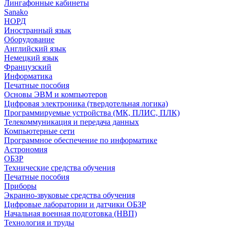
Лингафонные кабинеты
Sanako
НОРД
Иностранный язык
Оборудование
Английский язык
Немецкий язык
Французский
Информатика
Печатные пособия
Основы ЭВМ и компьютеров
Цифровая электроника (твердотельная логика)
Программируемые устройства (МК, ПЛИС, ПЛК)
Телекоммуникация и передача данных
Компьютерные сети
Программное обеспечение по информатике
Астрономия
ОБЗР
Технические средства обучения
Печатные пособия
Приборы
Экранно-звуковые средства обучения
Цифровые лаборатории и датчики ОБЗР
Начальная военная подготовка (НВП)
Технология и труды