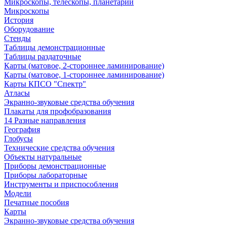
Микроскопы, телескопы, планетарии
Микроскопы
История
Оборудование
Стенды
Таблицы демонстрационные
Таблицы раздаточные
Карты (матовое, 2-стороннее ламинирование)
Карты (матовое, 1-стороннее ламинирование)
Карты КПСО "Спектр"
Атласы
Экранно-звуковые средства обучения
Плакаты для профобразования
14 Разные направления
География
Глобусы
Технические средства обучения
Объекты натуральные
Приборы демонстрационные
Приборы лабораторные
Инструменты и приспособления
Модели
Печатные пособия
Карты
Экранно-звуковые средства обучения