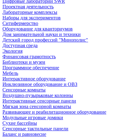
Цифровые лаборатории SWR
Проектная деятельность
Лабораторные комплексы
Наборы для экспериментов
Ситифермерство
Оборудование для кванториумов
Дом занимательной науки и техники
Детский город профессий "Минополис"
Доступная среда
Экология
Финансовая грамотность
Библиотеки и музеи
Программное обеспечение
Мебель
Интерактивное оборудование
Инклюзивное оборудование и ОВЗ
Cенсорные комнаты
Воздушно-пузырьковые колонны
Интерактивные сенсорные панели
Мягкая зона сенсорной комнаты
Развивающее и реабилитационное оборудование
Модульные игровые домики
Сухие бассейны
Сенсорные тактильные панели
Баланс и равновесие