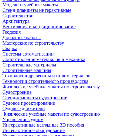
Модели и учебные макеты
Стенд-планшеты интерактивные
Строительство
Архитектура
Вентиляция и кондиционирование
Геодезия
Дорожные работы
Мастерские по строительству
Сварка
Системы автоматизации
Сопротивление материалов и механика
Строительные материалы
Строительные машины
Технологии древесины и пиломатериалов
Технологии строительного производства
Физические учебные макеты по строительству
Судостроение
Стенд-планшеты судостроение
Судовое проектирование
Судовые движители
Физические учебные макеты по судостроению
Управление судном
Интерактивные наглядные 3D пособия
Интерактивное оборудование
Интерактивные доски, комплекты