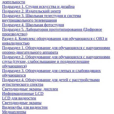
деятельности
Подраздел 1. Студия искусства и дизайна
Подраздел 2. Издательский центр
Подраздел 3. Школьная телестудия и система
внутришкольного телевещания
Подраздел 4. Школьная фотостудия
Подраздел 5. Лаборатория прототипирования (Цифровое
производство)
Раздел 4. Комплекс оборудования для обучающихся с ОВЗ и
инвалидностью
Подраздел 1. Оборудование для обучающихся с нарушениями
опорно-двигательного аппарата
Подраздел 2. Оборудование для обучающихся с нарушениями
слуха (глухие, слабослышащие и позднооглохшие
обучающиеся)
Подраздел 3. Оборудование для слепых и слабовидящих
обучающихся
Подраздел 4. Оборудование для детей с расстройствами
аутистического спектра
Светодиодные экраны, дисплеи
Информационные LCD
LCD для видеостен
Светодиодные экраны
Видеокубы для видеостен
Медиаплееры