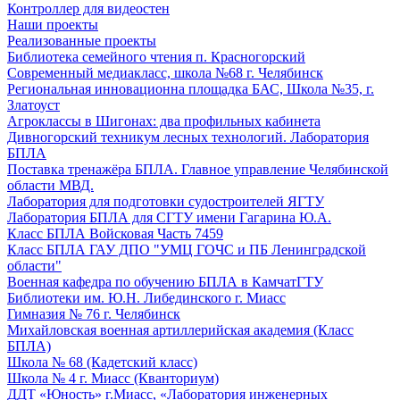
Контроллер для видеостен
Наши проекты
Реализованные проекты
Библиотека семейного чтения п. Красногорский
Современный медиакласс, школа №68 г. Челябинск
Региональная инновационна площадка БАС, Школа №35, г.
Златоуст
Агроклассы в Шигонах: два профильных кабинета
Дивногорский техникум лесных технологий. Лаборатория
БПЛА
Поставка тренажёра БПЛА. Главное управление Челябинской
области МВД.
Лаборатория для подготовки судостроителей ЯГТУ
Лаборатория БПЛА для СГТУ имени Гагарина Ю.А.
Класс БПЛА Войсковая Часть 7459
Класс БПЛА ГАУ ДПО "УМЦ ГОЧС и ПБ Ленинградской
области"
Военная кафедра по обучению БПЛА в КамчатГТУ
Библиотеки им. Ю.Н. Либединского г. Миасс
Гимназия № 76 г. Челябинск
Михайловская военная артиллерийская академия (Класс
БПЛА)
Школа № 68 (Кадетский класс)
Школа № 4 г. Миасс (Кванториум)
ДДТ «Юность» г.Миасс, «Лаборатория инженерных