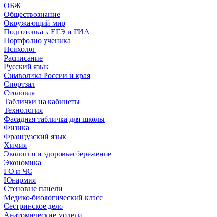
ОБЖ
Обществознание
Окружающий мир
Подготовка к ЕГЭ и ГИА
Портфолио ученика
Психолог
Расписание
Русский язык
Символика России и края
Спортзал
Столовая
Таблички на кабинеты
Технология
Фасадная табличка для школы
Физика
Французский язык
Химия
Экология и здоровьесбережение
Экономика
ГО и ЧС
Юнармия
Стеновые панели
Медико-биологический класс
Сестринское дело
Анатомические модели