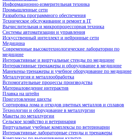
Информационно-измерительная техника
Промышленные сети
Разработка программного обеспечения
Техническое обслуживание и ремонт в IT
Вычислительная и микропроцессорная техника
Системы автоматизации и управления
Искусственный интеллект и нейронные сети
Медицина
Современные высокотехнологические лаборатории по
медицине
Интерактивные и виртуальные стенды по медицине
Интерактивные тренажеры и оборудование в медицине
Манекены-тренажеры и учебное оборудование по медицине
Металлургия и металлообработка
Вспомогательные процессы производства
Материаловедение интерактив
Плавка на штейн
Приготовление шихты
Сортировка лома и отходов цветных металлов и сплавов
Технологии и оборудование в металлургии
Макеты по металлургии
Сельское хозяйство и ветеринария
Виртуальные учебные комплексы по ветеринарии
Интерактивные лабораторные стенды и тренажеры
Комплексы по выращивание культур