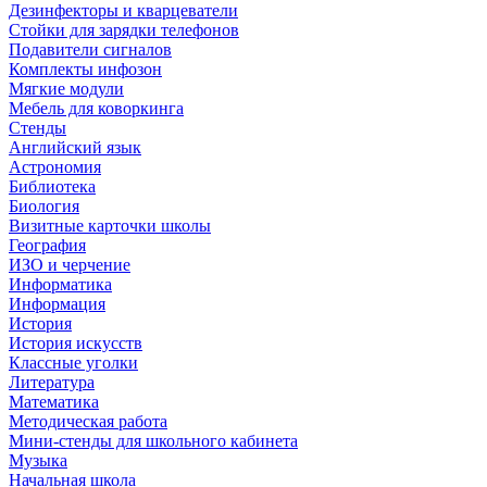
Дезинфекторы и кварцеватели
Стойки для зарядки телефонов
Подавители сигналов
Комплекты инфозон
Мягкие модули
Мебель для коворкинга
Стенды
Английский язык
Астрономия
Библиотека
Биология
Визитные карточки школы
География
ИЗО и черчение
Информатика
Информация
История
История искусств
Классные уголки
Литература
Математика
Методическая работа
Мини-стенды для школьного кабинета
Музыка
Начальная школа