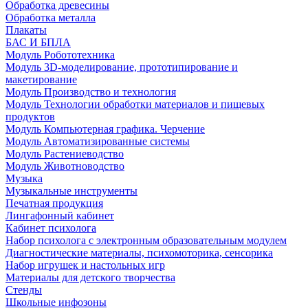
Обработка древесины
Обработка металла
Плакаты
БАС И БПЛА
Модуль Робототехника
Модуль 3D-моделирование, прототипирование и
макетирование
Модуль Производство и технология
Модуль Технологии обработки материалов и пищевых
продуктов
Модуль Компьютерная графика. Черчение
Модуль Автоматизированные системы
Модуль Растениеводство
Модуль Животноводство
Музыка
Музыкальные инструменты
Печатная продукция
Лингафонный кабинет
Кабинет психолога
Набор психолога с электронным образовательным модулем
Диагностические материалы, психомоторика, сенсорика
Набор игрушек и настольных игр
Материалы для детского творчества
Стенды
Школьные инфозоны