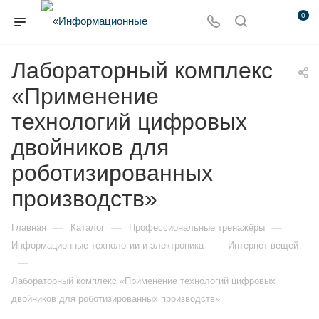
0
Лабораторный комплекс
«Применение
технологий цифровых
двойников для
роботизированных
производств»
—
—
—
Главная
Каталог
Профессиональные тренажёры
—
Информационные технологии и электроника
Интернет вещей
—
Лабораторный комплекс «Применение технологий цифровых
двойников для роботизированных производств»