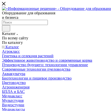
Оборудование для образования
и бизнеса
Каталог
По всему сайту
По каталогу
Каталог
Агрокласс
Генетика и селекция растений
Эффективное животноводство и современные корма
Птицеводство будущего: технологиии управление
Современные технологии пчеловодства
Аквакультура
Биотехнологии и пищевое производство
Цветоводство
Агроинженерия
БПЛА и БАС
Медиакласс
Мультстудия
Видеостудии
Медиаклассы