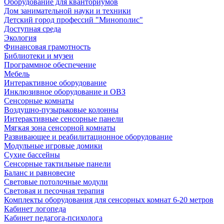
Оборудование для кванториумов
Дом занимательной науки и техники
Детский город профессий "Минополис"
Доступная среда
Экология
Финансовая грамотность
Библиотеки и музеи
Программное обеспечение
Мебель
Интерактивное оборудование
Инклюзивное оборудование и ОВЗ
Cенсорные комнаты
Воздушно-пузырьковые колонны
Интерактивные сенсорные панели
Мягкая зона сенсорной комнаты
Развивающее и реабилитационное оборудование
Модульные игровые домики
Сухие бассейны
Сенсорные тактильные панели
Баланс и равновесие
Световые потолочные модули
Световая и песочная терапия
Комплекты оборудования для сенсорных комнат 6-20 метров
Кабинет логопеда
Кабинет педагога-психолога