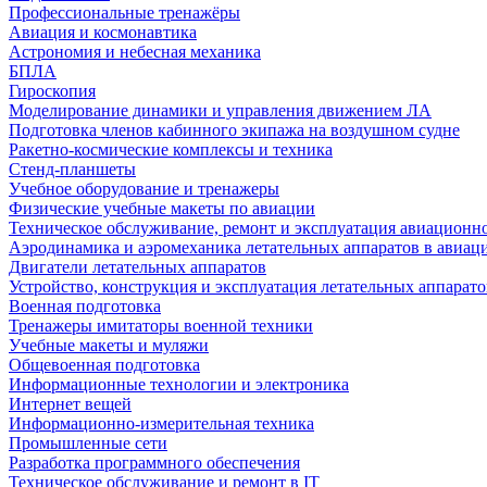
Профессиональные тренажёры
Авиация и космонавтика
Астрономия и небесная механика
БПЛА
Гироскопия
Моделирование динамики и управления движением ЛА
Подготовка членов кабинного экипажа на воздушном судне
Ракетно-космические комплексы и техника
Стенд-планшеты
Учебное оборудование и тренажеры
Физические учебные макеты по авиации
Техническое обслуживание, ремонт и эксплуатация авиационн
Аэродинамика и аэромеханика летательных аппаратов в авиац
Двигатели летательных аппаратов
Устройство, конструкция и эксплуатация летательных аппарато
Военная подготовка
Тренажеры имитаторы военной техники
Учебные макеты и муляжи
Общевоенная подготовка
Информационные технологии и электроника
Интернет вещей
Информационно-измерительная техника
Промышленные сети
Разработка программного обеспечения
Техническое обслуживание и ремонт в IT