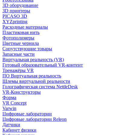
3D оборудование
3D принтеры
PICASO 3D
XYZprinting
Расходные материалы
Пластиковая нить
Фотополимеры
Цветные чернила
Сопутствующие товары
Запасные части
Виртуальная реальность (VR)
Готовый образовательный VR-контент
Тренажёры VR
ПО Виртуальная реальность
Шлемы виртуальной реальности
Голографическая система NettleDesk
VR-Конструкторы
Форма
VR Concept
Varwin
Цифровые лаборатории
Цифровые лаборатории Releon
Датчики
Кабинет физики