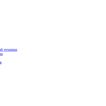
ой техники
ии
в