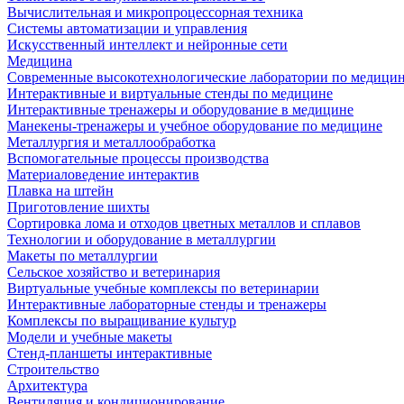
Вычислительная и микропроцессорная техника
Системы автоматизации и управления
Искусственный интеллект и нейронные сети
Медицина
Современные высокотехнологические лаборатории по медици
Интерактивные и виртуальные стенды по медицине
Интерактивные тренажеры и оборудование в медицине
Манекены-тренажеры и учебное оборудование по медицине
Металлургия и металлообработка
Вспомогательные процессы производства
Материаловедение интерактив
Плавка на штейн
Приготовление шихты
Сортировка лома и отходов цветных металлов и сплавов
Технологии и оборудование в металлургии
Макеты по металлургии
Сельское хозяйство и ветеринария
Виртуальные учебные комплексы по ветеринарии
Интерактивные лабораторные стенды и тренажеры
Комплексы по выращивание культур
Модели и учебные макеты
Стенд-планшеты интерактивные
Строительство
Архитектура
Вентиляция и кондиционирование