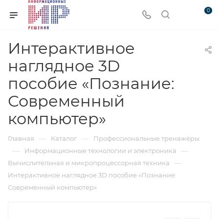
0
Интерактивное
наглядное 3D
пособие «Познание:
Современный
компьютер»
—
—
Главная
Каталог
Профессиональные тренажёры
—
—
Информационные технологии и электроника
—
Вычислительная и микропроцессорная техника
Интерактивное наглядное 3D пособие «Познание:
Современный компьютер»