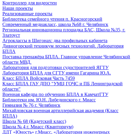
Контроллер для видеостен
Наши проекты
Реализованные проекты
Библиотека семейного чтения п. Красногорский
Современный медиакласс, школа №68 г. Челябинск
Региональная инновационна площадка БАС, Школа №35, г.
Златоуст
Агроклассы в Шигонах: два профильных кабинета
Дивногорский техникум лесных технологий. Лаборатория
БПЛА
Поставка тренажёра БПЛА. Главное управление Челябинской
области МВД.
Лаборатория для подготовки судостроителей ЯГТУ
Лаборатория БПЛА для СГТУ имени Гагарина Ю.А.
Класс БПЛА Войсковая Часть 7459
Класс БПЛА ГАУ ДПО "УМЦ ГОЧС и ПБ Ленинградской
области"
Военная кафедра по обучению БПЛА в КамчатГТУ
Библиотеки им. Ю.Н. Либединского г. Миасс
Гимназия № 76 г. Челябинск
Михайловская военная артиллерийская академия (Класс
БПЛА)
Школа № 68 (Кадетский класс)
Школа № 4 г. Миасс (Кванториум)
ДДТ «Юность» г.Миасс, «Лаборатория инженерных