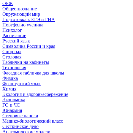
ОБЖ
Обществознание
Окружающий мир
Подготовка к ЕГЭ и ГИА
Портфолио ученика
Психолог
Расписание
Русский язык
Символика России и края
Спортзал
Столовая
Таблички на кабинеты
Технология
Фасадная табличка для школы
Физика
Французский язык
Химия
Экология и здоровьесбережение
Экономика
ГО и ЧС
Юнармия
Стеновые панели
Медико-биологический класс
Сестринское дело
Анатомические модели