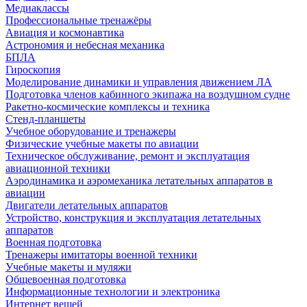
Медиаклассы
Профессиональные тренажёры
Авиация и космонавтика
Астрономия и небесная механика
БПЛА
Гироскопия
Моделирование динамики и управления движением ЛА
Подготовка членов кабинного экипажа на воздушном судне
Ракетно-космические комплексы и техника
Стенд-планшеты
Учебное оборудование и тренажеры
Физические учебные макеты по авиации
Техническое обслуживание, ремонт и эксплуатация
авиационной техники
Аэродинамика и аэромеханика летательных аппаратов в
авиации
Двигатели летательных аппаратов
Устройство, конструкция и эксплуатация летательных
аппаратов
Военная подготовка
Тренажеры имитаторы военной техники
Учебные макеты и муляжи
Общевоенная подготовка
Информационные технологии и электроника
Интернет вещей