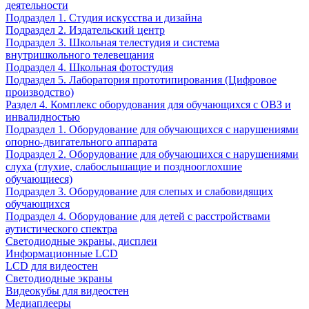
деятельности
Подраздел 1. Студия искусства и дизайна
Подраздел 2. Издательский центр
Подраздел 3. Школьная телестудия и система
внутришкольного телевещания
Подраздел 4. Школьная фотостудия
Подраздел 5. Лаборатория прототипирования (Цифровое
производство)
Раздел 4. Комплекс оборудования для обучающихся с ОВЗ и
инвалидностью
Подраздел 1. Оборудование для обучающихся с нарушениями
опорно-двигательного аппарата
Подраздел 2. Оборудование для обучающихся с нарушениями
слуха (глухие, слабослышащие и позднооглохшие
обучающиеся)
Подраздел 3. Оборудование для слепых и слабовидящих
обучающихся
Подраздел 4. Оборудование для детей с расстройствами
аутистического спектра
Светодиодные экраны, дисплеи
Информационные LCD
LCD для видеостен
Светодиодные экраны
Видеокубы для видеостен
Медиаплееры