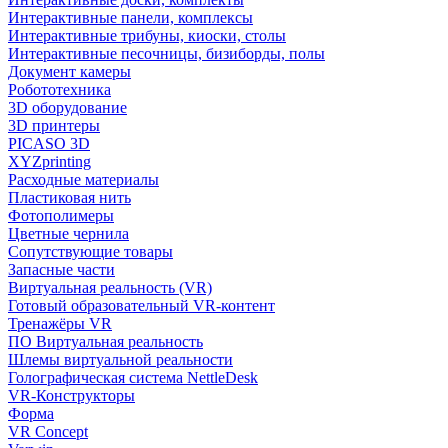
Интерактивные панели, комплексы
Интерактивные трибуны, киоски, столы
Интерактивные песочницы, бизиборды, полы
Документ камеры
Робототехника
3D оборудование
3D принтеры
PICASO 3D
XYZprinting
Расходные материалы
Пластиковая нить
Фотополимеры
Цветные чернила
Сопутствующие товары
Запасные части
Виртуальная реальность (VR)
Готовый образовательный VR-контент
Тренажёры VR
ПО Виртуальная реальность
Шлемы виртуальной реальности
Голографическая система NettleDesk
VR-Конструкторы
Форма
VR Concept