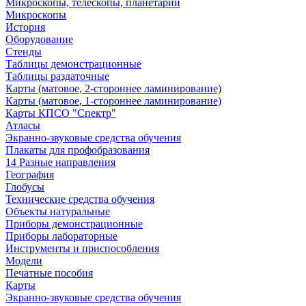
Микроскопы, телескопы, планетарии
Микроскопы
История
Оборудование
Стенды
Таблицы демонстрационные
Таблицы раздаточные
Карты (матовое, 2-стороннее ламинирование)
Карты (матовое, 1-стороннее ламинирование)
Карты КПСО "Спектр"
Атласы
Экранно-звуковые средства обучения
Плакаты для профобразования
14 Разные направления
География
Глобусы
Технические средства обучения
Объекты натуральные
Приборы демонстрационные
Приборы лабораторные
Инструменты и приспособления
Модели
Печатные пособия
Карты
Экранно-звуковые средства обучения