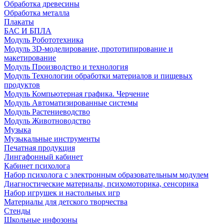
Обработка древесины
Обработка металла
Плакаты
БАС И БПЛА
Модуль Робототехника
Модуль 3D-моделирование, прототипирование и
макетирование
Модуль Производство и технология
Модуль Технологии обработки материалов и пищевых
продуктов
Модуль Компьютерная графика. Черчение
Модуль Автоматизированные системы
Модуль Растениеводство
Модуль Животноводство
Музыка
Музыкальные инструменты
Печатная продукция
Лингафонный кабинет
Кабинет психолога
Набор психолога с электронным образовательным модулем
Диагностические материалы, психомоторика, сенсорика
Набор игрушек и настольных игр
Материалы для детского творчества
Стенды
Школьные инфозоны