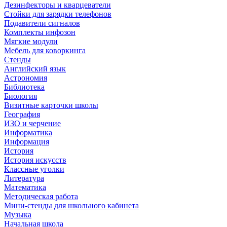
Дезинфекторы и кварцеватели
Стойки для зарядки телефонов
Подавители сигналов
Комплекты инфозон
Мягкие модули
Мебель для коворкинга
Стенды
Английский язык
Астрономия
Библиотека
Биология
Визитные карточки школы
География
ИЗО и черчение
Информатика
Информация
История
История искусств
Классные уголки
Литература
Математика
Методическая работа
Мини-стенды для школьного кабинета
Музыка
Начальная школа