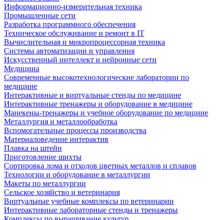
Информационно-измерительная техника
Промышленные сети
Разработка программного обеспечения
Техническое обслуживание и ремонт в IT
Вычислительная и микропроцессорная техника
Системы автоматизации и управления
Искусственный интеллект и нейронные сети
Медицина
Современные высокотехнологические лаборатории по
медицине
Интерактивные и виртуальные стенды по медицине
Интерактивные тренажеры и оборудование в медицине
Манекены-тренажеры и учебное оборудование по медицине
Металлургия и металлообработка
Вспомогательные процессы производства
Материаловедение интерактив
Плавка на штейн
Приготовление шихты
Сортировка лома и отходов цветных металлов и сплавов
Технологии и оборудование в металлургии
Макеты по металлургии
Сельское хозяйство и ветеринария
Виртуальные учебные комплексы по ветеринарии
Интерактивные лабораторные стенды и тренажеры
Комплексы по выращивание культур