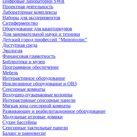
Цифровые лаборатории SWR
Проектная деятельность
Лабораторные комплексы
Наборы для экспериментов
Ситифермерство
Оборудование для кванториумов
Дом занимательной науки и техники
Детский город профессий "Минополис"
Доступная среда
Экология
Финансовая грамотность
Библиотеки и музеи
Программное обеспечение
Мебель
Интерактивное оборудование
Инклюзивное оборудование и ОВЗ
Cенсорные комнаты
Воздушно-пузырьковые колонны
Интерактивные сенсорные панели
Мягкая зона сенсорной комнаты
Развивающее и реабилитационное оборудование
Модульные игровые домики
Сухие бассейны
Сенсорные тактильные панели
Баланс и равновесие