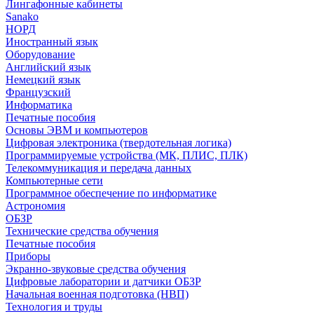
Лингафонные кабинеты
Sanako
НОРД
Иностранный язык
Оборудование
Английский язык
Немецкий язык
Французский
Информатика
Печатные пособия
Основы ЭВМ и компьютеров
Цифровая электроника (твердотельная логика)
Программируемые устройства (МК, ПЛИС, ПЛК)
Телекоммуникация и передача данных
Компьютерные сети
Программное обеспечение по информатике
Астрономия
ОБЗР
Технические средства обучения
Печатные пособия
Приборы
Экранно-звуковые средства обучения
Цифровые лаборатории и датчики ОБЗР
Начальная военная подготовка (НВП)
Технология и труды