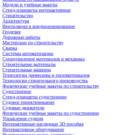
Модели и учебные макеты
Стенд-планшеты интерактивные
Строительство
Архитектура
Вентиляция и кондиционирование
Геодезия
Дорожные работы
Мастерские по строительству
Сварка
Системы автоматизации
Сопротивление материалов и механика
Строительные материалы
Строительные машины
Технологии древесины и пиломатериалов
Технологии строительного производства
Физические учебные макеты по строительству
Судостроение
Стенд-планшеты судостроение
Судовое проектирование
Судовые движители
Физические учебные макеты по судостроению
Управление судном
Интерактивные наглядные 3D пособия
Интерактивное оборудование
Интерактивные доски, комплекты