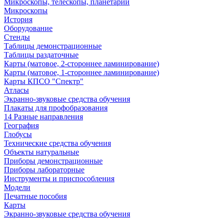
Микроскопы, телескопы, планетарии
Микроскопы
История
Оборудование
Стенды
Таблицы демонстрационные
Таблицы раздаточные
Карты (матовое, 2-стороннее ламинирование)
Карты (матовое, 1-стороннее ламинирование)
Карты КПСО "Спектр"
Атласы
Экранно-звуковые средства обучения
Плакаты для профобразования
14 Разные направления
География
Глобусы
Технические средства обучения
Объекты натуральные
Приборы демонстрационные
Приборы лабораторные
Инструменты и приспособления
Модели
Печатные пособия
Карты
Экранно-звуковые средства обучения