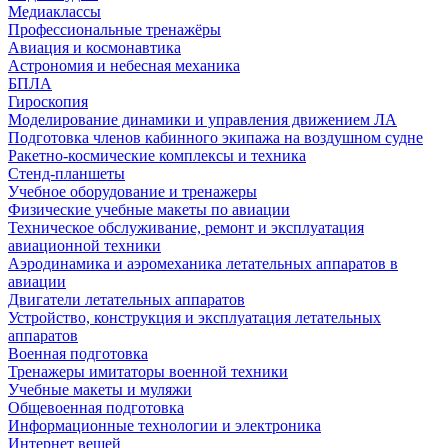
Медиаклассы
Профессиональные тренажёры
Авиация и космонавтика
Астрономия и небесная механика
БПЛА
Гироскопия
Моделирование динамики и управления движением ЛА
Подготовка членов кабинного экипажа на воздушном судне
Ракетно-космические комплексы и техника
Стенд-планшеты
Учебное оборудование и тренажеры
Физические учебные макеты по авиации
Техническое обслуживание, ремонт и эксплуатация
авиационной техники
Аэродинамика и аэромеханика летательных аппаратов в
авиации
Двигатели летательных аппаратов
Устройство, конструкция и эксплуатация летательных
аппаратов
Военная подготовка
Тренажеры имитаторы военной техники
Учебные макеты и муляжи
Общевоенная подготовка
Информационные технологии и электроника
Интернет вещей