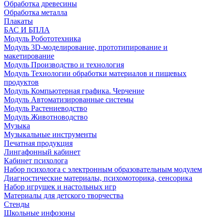
Обработка древесины
Обработка металла
Плакаты
БАС И БПЛА
Модуль Робототехника
Модуль 3D-моделирование, прототипирование и
макетирование
Модуль Производство и технология
Модуль Технологии обработки материалов и пищевых
продуктов
Модуль Компьютерная графика. Черчение
Модуль Автоматизированные системы
Модуль Растениеводство
Модуль Животноводство
Музыка
Музыкальные инструменты
Печатная продукция
Лингафонный кабинет
Кабинет психолога
Набор психолога с электронным образовательным модулем
Диагностические материалы, психомоторика, сенсорика
Набор игрушек и настольных игр
Материалы для детского творчества
Стенды
Школьные инфозоны