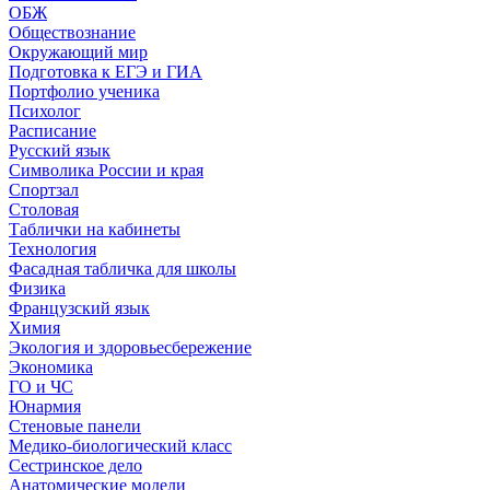
ОБЖ
Обществознание
Окружающий мир
Подготовка к ЕГЭ и ГИА
Портфолио ученика
Психолог
Расписание
Русский язык
Символика России и края
Спортзал
Столовая
Таблички на кабинеты
Технология
Фасадная табличка для школы
Физика
Французский язык
Химия
Экология и здоровьесбережение
Экономика
ГО и ЧС
Юнармия
Стеновые панели
Медико-биологический класс
Сестринское дело
Анатомические модели