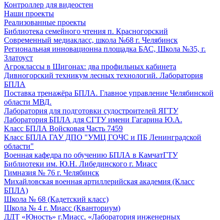
Контроллер для видеостен
Наши проекты
Реализованные проекты
Библиотека семейного чтения п. Красногорский
Современный медиакласс, школа №68 г. Челябинск
Региональная инновационна площадка БАС, Школа №35, г.
Златоуст
Агроклассы в Шигонах: два профильных кабинета
Дивногорский техникум лесных технологий. Лаборатория
БПЛА
Поставка тренажёра БПЛА. Главное управление Челябинской
области МВД.
Лаборатория для подготовки судостроителей ЯГТУ
Лаборатория БПЛА для СГТУ имени Гагарина Ю.А.
Класс БПЛА Войсковая Часть 7459
Класс БПЛА ГАУ ДПО "УМЦ ГОЧС и ПБ Ленинградской
области"
Военная кафедра по обучению БПЛА в КамчатГТУ
Библиотеки им. Ю.Н. Либединского г. Миасс
Гимназия № 76 г. Челябинск
Михайловская военная артиллерийская академия (Класс
БПЛА)
Школа № 68 (Кадетский класс)
Школа № 4 г. Миасс (Кванториум)
ДДТ «Юность» г.Миасс, «Лаборатория инженерных