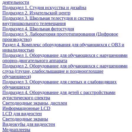
деятельности
Подраздел 1. Студия искусства и дизайна
Подраздел 2. Издательский центр
Подраздел 3. Школьная телестудия и система
внутришкольного телевещания
Подраздел 4. Школьная фотостудия
Подраздел 5. Лаборатория прототипирования (Цифровое
производство)
Раздел 4. Комплекс оборудования для обучающихся с ОВЗ и
инвалидностью
Подраздел 1. Оборудование для обучающихся с нарушениями
опорно-двигательного аппарата
Подраздел 2. Оборудование для обучающихся с нарушениями
слуха (глухие, слабослышащие и позднооглохшие
обучающиеся)
Подраздел 3. Оборудование для слепых и слабовидящих
обучающихся
Подраздел 4. Оборудование для детей с расстройствами
аутистического спектра
Светодиодные экраны, дисплеи
Информационные LCD
LCD для видеостен
Светодиодные экраны
Видеокубы для видеостен
Медиаплееры