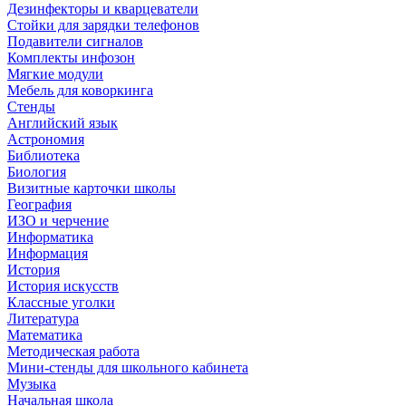
Дезинфекторы и кварцеватели
Стойки для зарядки телефонов
Подавители сигналов
Комплекты инфозон
Мягкие модули
Мебель для коворкинга
Стенды
Английский язык
Астрономия
Библиотека
Биология
Визитные карточки школы
География
ИЗО и черчение
Информатика
Информация
История
История искусств
Классные уголки
Литература
Математика
Методическая работа
Мини-стенды для школьного кабинета
Музыка
Начальная школа