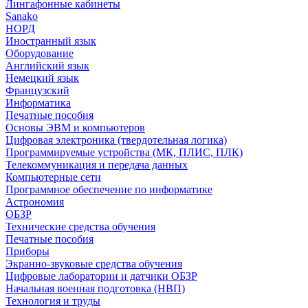
Лингафонные кабинеты
Sanako
НОРД
Иностранный язык
Оборудование
Английский язык
Немецкий язык
Французский
Информатика
Печатные пособия
Основы ЭВМ и компьютеров
Цифровая электроника (твердотельная логика)
Программируемые устройства (МК, ПЛИС, ПЛК)
Телекоммуникация и передача данных
Компьютерные сети
Программное обеспечение по информатике
Астрономия
ОБЗР
Технические средства обучения
Печатные пособия
Приборы
Экранно-звуковые средства обучения
Цифровые лаборатории и датчики ОБЗР
Начальная военная подготовка (НВП)
Технология и труды