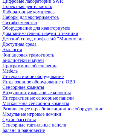
Цифровые лаборатории SWR
Проектная деятельность
Лабораторные комплексы
Наборы для экспериментов
Ситифермерство
Оборудование для кванториумов
Дом занимательной науки и техники
Детский город профессий "Минополис"
Доступная среда
Экология
Финансовая грамотность
Библиотеки и музеи
Программное обеспечение
Мебель
Интерактивное оборудование
Инклюзивное оборудование и ОВЗ
Cенсорные комнаты
Воздушно-пузырьковые колонны
Интерактивные сенсорные панели
Мягкая зона сенсорной комнаты
Развивающее и реабилитационное оборудование
Модульные игровые домики
Сухие бассейны
Сенсорные тактильные панели
Баланс и равновесие