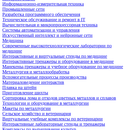
Информационно-измерительная техника
Промышленные сети
Разработка программного обеспечения
Техническое обслуживание и ремонт в IT
Вычислительная и микропроцессорная техника
Системы автоматизации и управления
Искусственный интеллект и нейронные сети
Медицина
Современные высокотехнологические лаборатории по
медицине
Интерактивные и виртуальные стенды по медицине
Интерактивные тренажеры и оборудование в медицине
Манекены-тренажеры и учебное оборудование по медицине
Металлургия и металлообработка
Вспомогательные процессы производства
Материаловедение интерактив
Плавка на штейн
Приготовление шихты
Сортировка лома и отходов цветных металлов и сплавов
Технологии и оборудование в металлургии
Макеты по металлургии
Сельское хозяйство и ветеринария
Виртуальные учебные комплексы по ветеринарии
Интерактивные лабораторные стенды и тренажеры
Комплексы по выращивание культур