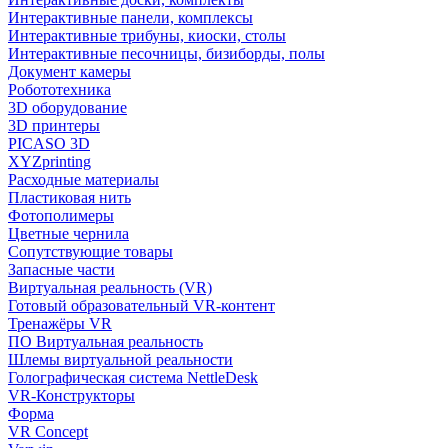
Интерактивные панели, комплексы
Интерактивные трибуны, киоски, столы
Интерактивные песочницы, бизиборды, полы
Документ камеры
Робототехника
3D оборудование
3D принтеры
PICASO 3D
XYZprinting
Расходные материалы
Пластиковая нить
Фотополимеры
Цветные чернила
Сопутствующие товары
Запасные части
Виртуальная реальность (VR)
Готовый образовательный VR-контент
Тренажёры VR
ПО Виртуальная реальность
Шлемы виртуальной реальности
Голографическая система NettleDesk
VR-Конструкторы
Форма
VR Concept