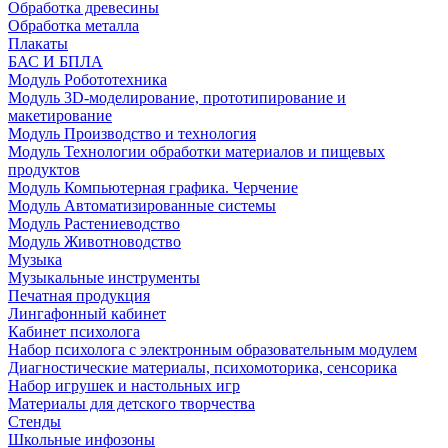
Обработка древесины
Обработка металла
Плакаты
БАС И БПЛА
Модуль Робототехника
Модуль 3D-моделирование, прототипирование и
макетирование
Модуль Производство и технология
Модуль Технологии обработки материалов и пищевых
продуктов
Модуль Компьютерная графика. Черчение
Модуль Автоматизированные системы
Модуль Растениеводство
Модуль Животноводство
Музыка
Музыкальные инструменты
Печатная продукция
Лингафонный кабинет
Кабинет психолога
Набор психолога с электронным образовательным модулем
Диагностические материалы, психомоторика, сенсорика
Набор игрушек и настольных игр
Материалы для детского творчества
Стенды
Школьные инфозоны