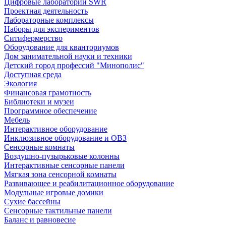
Цифровые лаборатории SWR
Проектная деятельность
Лабораторные комплексы
Наборы для экспериментов
Ситифермерство
Оборудование для кванториумов
Дом занимательной науки и техники
Детский город профессий "Минополис"
Доступная среда
Экология
Финансовая грамотность
Библиотеки и музеи
Программное обеспечение
Мебель
Интерактивное оборудование
Инклюзивное оборудование и ОВЗ
Cенсорные комнаты
Воздушно-пузырьковые колонны
Интерактивные сенсорные панели
Мягкая зона сенсорной комнаты
Развивающее и реабилитационное оборудование
Модульные игровые домики
Сухие бассейны
Сенсорные тактильные панели
Баланс и равновесие