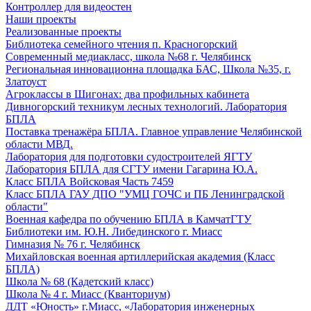
Контроллер для видеостен
Наши проекты
Реализованные проекты
Библиотека семейного чтения п. Красногорский
Современный медиакласс, школа №68 г. Челябинск
Региональная инновационна площадка БАС, Школа №35, г.
Златоуст
Агроклассы в Шигонах: два профильных кабинета
Дивногорский техникум лесных технологий. Лаборатория
БПЛА
Поставка тренажёра БПЛА. Главное управление Челябинской
области МВД.
Лаборатория для подготовки судостроителей ЯГТУ
Лаборатория БПЛА для СГТУ имени Гагарина Ю.А.
Класс БПЛА Войсковая Часть 7459
Класс БПЛА ГАУ ДПО "УМЦ ГОЧС и ПБ Ленинградской
области"
Военная кафедра по обучению БПЛА в КамчатГТУ
Библиотеки им. Ю.Н. Либединского г. Миасс
Гимназия № 76 г. Челябинск
Михайловская военная артиллерийская академия (Класс
БПЛА)
Школа № 68 (Кадетский класс)
Школа № 4 г. Миасс (Кванториум)
ДДТ «Юность» г.Миасс, «Лаборатория инженерных