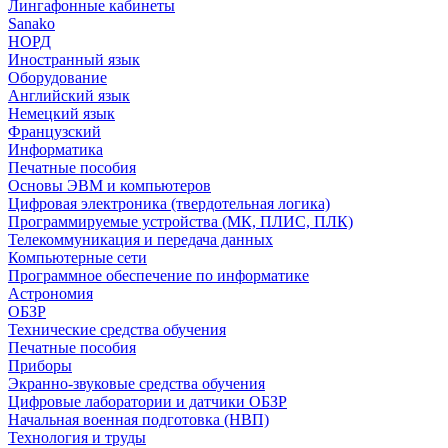
Лингафонные кабинеты
Sanako
НОРД
Иностранный язык
Оборудование
Английский язык
Немецкий язык
Французский
Информатика
Печатные пособия
Основы ЭВМ и компьютеров
Цифровая электроника (твердотельная логика)
Программируемые устройства (МК, ПЛИС, ПЛК)
Телекоммуникация и передача данных
Компьютерные сети
Программное обеспечение по информатике
Астрономия
ОБЗР
Технические средства обучения
Печатные пособия
Приборы
Экранно-звуковые средства обучения
Цифровые лаборатории и датчики ОБЗР
Начальная военная подготовка (НВП)
Технология и труды