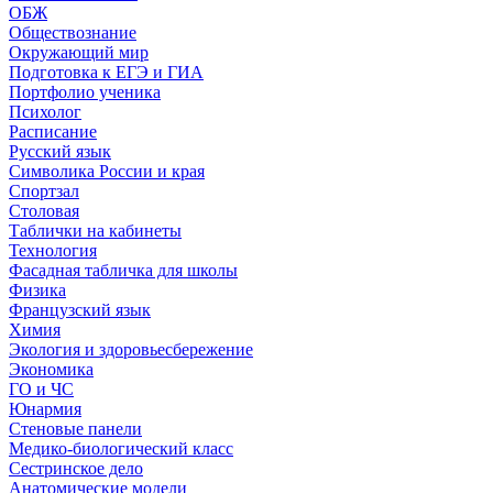
ОБЖ
Обществознание
Окружающий мир
Подготовка к ЕГЭ и ГИА
Портфолио ученика
Психолог
Расписание
Русский язык
Символика России и края
Спортзал
Столовая
Таблички на кабинеты
Технология
Фасадная табличка для школы
Физика
Французский язык
Химия
Экология и здоровьесбережение
Экономика
ГО и ЧС
Юнармия
Стеновые панели
Медико-биологический класс
Сестринское дело
Анатомические модели