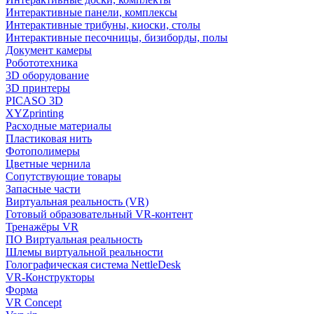
Интерактивные панели, комплексы
Интерактивные трибуны, киоски, столы
Интерактивные песочницы, бизиборды, полы
Документ камеры
Робототехника
3D оборудование
3D принтеры
PICASO 3D
XYZprinting
Расходные материалы
Пластиковая нить
Фотополимеры
Цветные чернила
Сопутствующие товары
Запасные части
Виртуальная реальность (VR)
Готовый образовательный VR-контент
Тренажёры VR
ПО Виртуальная реальность
Шлемы виртуальной реальности
Голографическая система NettleDesk
VR-Конструкторы
Форма
VR Concept