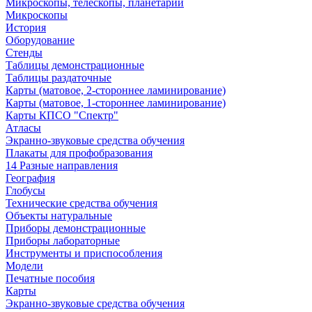
Микроскопы, телескопы, планетарии
Микроскопы
История
Оборудование
Стенды
Таблицы демонстрационные
Таблицы раздаточные
Карты (матовое, 2-стороннее ламинирование)
Карты (матовое, 1-стороннее ламинирование)
Карты КПСО "Спектр"
Атласы
Экранно-звуковые средства обучения
Плакаты для профобразования
14 Разные направления
География
Глобусы
Технические средства обучения
Объекты натуральные
Приборы демонстрационные
Приборы лабораторные
Инструменты и приспособления
Модели
Печатные пособия
Карты
Экранно-звуковые средства обучения