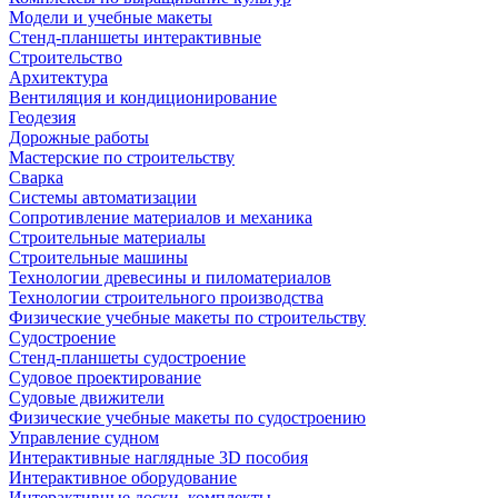
Модели и учебные макеты
Стенд-планшеты интерактивные
Строительство
Архитектура
Вентиляция и кондиционирование
Геодезия
Дорожные работы
Мастерские по строительству
Сварка
Системы автоматизации
Сопротивление материалов и механика
Строительные материалы
Строительные машины
Технологии древесины и пиломатериалов
Технологии строительного производства
Физические учебные макеты по строительству
Судостроение
Стенд-планшеты судостроение
Судовое проектирование
Судовые движители
Физические учебные макеты по судостроению
Управление судном
Интерактивные наглядные 3D пособия
Интерактивное оборудование
Интерактивные доски, комплекты