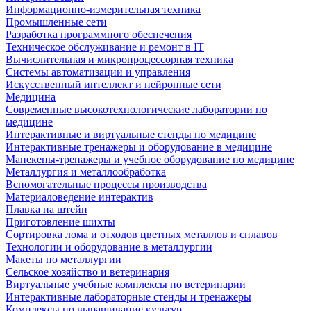
Информационно-измерительная техника
Промышленные сети
Разработка программного обеспечения
Техническое обслуживание и ремонт в IT
Вычислительная и микропроцессорная техника
Системы автоматизации и управления
Искусственный интеллект и нейронные сети
Медицина
Современные высокотехнологические лаборатории по
медицине
Интерактивные и виртуальные стенды по медицине
Интерактивные тренажеры и оборудование в медицине
Манекены-тренажеры и учебное оборудование по медицине
Металлургия и металлообработка
Вспомогательные процессы производства
Материаловедение интерактив
Плавка на штейн
Приготовление шихты
Сортировка лома и отходов цветных металлов и сплавов
Технологии и оборудование в металлургии
Макеты по металлургии
Сельское хозяйство и ветеринария
Виртуальные учебные комплексы по ветеринарии
Интерактивные лабораторные стенды и тренажеры
Комплексы по выращивание культур