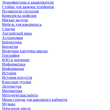
Дезинфекторы и кварцеватели
Стойки для зарядки телефонов
Подавители сигналов
Комплекты инфозон
Мягкие модули
Мебель для коворкинга
Стенды
Английский язык
Астрономия
Библиотека
Биология
Визитные карточки школы
География
ИЗО и черчение
Информатика
Информация
История
История искусств
Классные уголки
Литература
Математика
Методическая работа
Мини-стенды для школьного кабинета
Музыка
Начальная школа