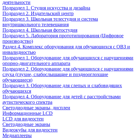
деятельности
Подраздел 1. Студия искусства и дизайна
Подраздел 2. Издательский центр
Подраздел 3. Школьная телестудия и система
внутришкольного телевещания
Подраздел 4. Школьная фотостудия
Подраздел 5. Лаборатория прототипирования (Цифровое
производство)
Раздел 4. Комплекс оборудования для обучающихся с ОВЗ и
инвалидностью
Подраздел 1. Оборудование для обучающихся с нарушениями
опорно-двигательного аппарата
Подраздел 2. Оборудование для обучающихся с нарушениями
слуха (глухие, слабослышащие и позднооглохшие
обучающиеся)
Подраздел 3. Оборудование для слепых и слабовидящих
обучающихся
Подраздел 4. Оборудование для детей с расстройствами
аутистического спектра
Светодиодные экраны, дисплеи
Информационные LCD
LCD для видеостен
Светодиодные экраны
Видеокубы для видеостен
Медиаплееры