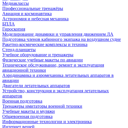
Медиаклассы
Профессиональные тренажёры
Авиация и космонавтика
Астрономия и небесная механика
БПЛА
Гироскопия
Моделирование динамики и управления движением ЛА
Подготовка членов кабинного экипажа на воздушном судне
Ракетно-космические комплексы и техника
Стенд-планшеты
Учебное оборудование и тренажеры
Физические учебные макеты по авиации
Техническое обслуживание, ремонт и эксплуатация
авиационной техники
Аэродинамика и аэромеханика летательных аппаратов в
авиации
Двигатели летательных аппаратов
Устройство, конструкция и эксплуатация летательных
аппаратов
Военная подготовка
Тренажеры имитаторы военной техники
Учебные макеты и муляжи
Общевоенная подготовка
Информационные технологии и электроника
Интернет вещей