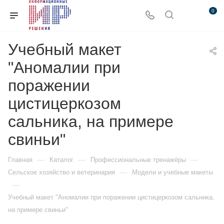
0
Учебный макет
"Аномалии при
поражении
цистицеркозом
сальника, на примере
свиньи"
—
—
—
Главная
Каталог
Профессиональные тренажёры
—
Сельское хозяйство и ветеринария
Модели и учебные макеты
—
Учебный макет "Аномалии при поражении цистицеркозом сальника,
на примере свиньи"