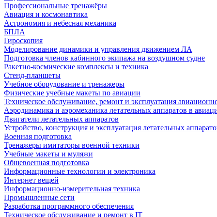
Профессиональные тренажёры
Авиация и космонавтика
Астрономия и небесная механика
БПЛА
Гироскопия
Моделирование динамики и управления движением ЛА
Подготовка членов кабинного экипажа на воздушном судне
Ракетно-космические комплексы и техника
Стенд-планшеты
Учебное оборудование и тренажеры
Физические учебные макеты по авиации
Техническое обслуживание, ремонт и эксплуатация авиационн
Аэродинамика и аэромеханика летательных аппаратов в авиац
Двигатели летательных аппаратов
Устройство, конструкция и эксплуатация летательных аппарато
Военная подготовка
Тренажеры имитаторы военной техники
Учебные макеты и муляжи
Общевоенная подготовка
Информационные технологии и электроника
Интернет вещей
Информационно-измерительная техника
Промышленные сети
Разработка программного обеспечения
Техническое обслуживание и ремонт в IT