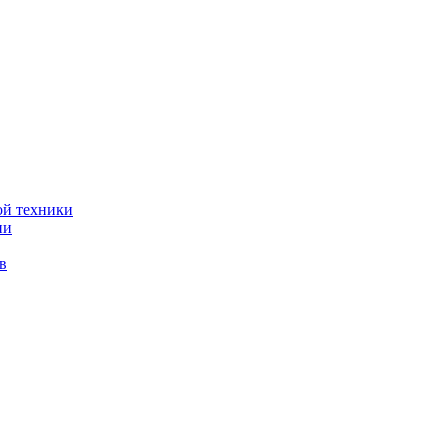
ой техники
ии
в