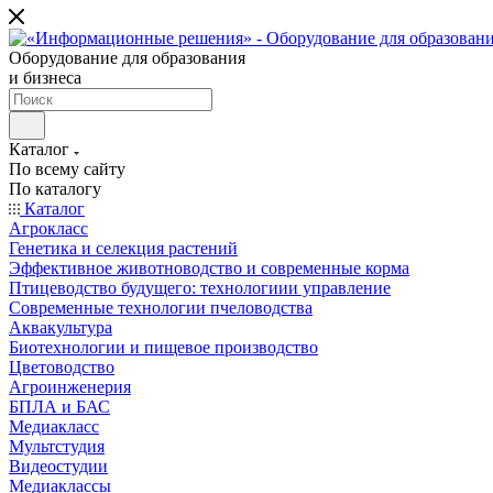
Оборудование для образования
и бизнеса
Каталог
По всему сайту
По каталогу
Каталог
Агрокласс
Генетика и селекция растений
Эффективное животноводство и современные корма
Птицеводство будущего: технологиии управление
Современные технологии пчеловодства
Аквакультура
Биотехнологии и пищевое производство
Цветоводство
Агроинженерия
БПЛА и БАС
Медиакласс
Мультстудия
Видеостудии
Медиаклассы