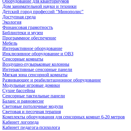
Оборудование для кванториумов
Дом занимательной науки и техники
Детский город профессий "Минополис"
Доступная среда
Экология
Финансовая грамотность
Библиотеки и музеи
Программное обеспечение
Мебель
Интерактивное оборудование
Инклюзивное оборудование и ОВЗ
Cенсорные комнаты
Воздушно-пузырьковые колонны
Интерактивные сенсорные панели
Мягкая зона сенсорной комнаты
Развивающее и реабилитационное оборудование
Модульные игровые домики
Сухие бассейны
Сенсорные тактильные панели
Баланс и равновесие
Световые потолочные модули
Световая и песочная терапия
Комплекты оборудования для сенсорных комнат 6-20 метров
Кабинет логопеда
Кабинет педагога-психолога