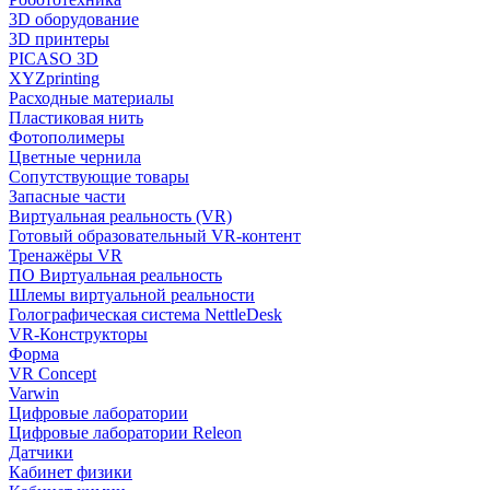
3D оборудование
3D принтеры
PICASO 3D
XYZprinting
Расходные материалы
Пластиковая нить
Фотополимеры
Цветные чернила
Сопутствующие товары
Запасные части
Виртуальная реальность (VR)
Готовый образовательный VR-контент
Тренажёры VR
ПО Виртуальная реальность
Шлемы виртуальной реальности
Голографическая система NettleDesk
VR-Конструкторы
Форма
VR Concept
Varwin
Цифровые лаборатории
Цифровые лаборатории Releon
Датчики
Кабинет физики