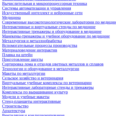
Вычислительная и микропроцессорная техника
Системы автоматизации и управления
Искусственный интеллект и нейронные сети
Медицина
Современные высокотехнологические лаборатории по медици
Интерактивные и виртуальные стенды по медицине
Интерактивные тренажеры и оборудование в медицине
Манекены-тренажеры и учебное оборудование по медицине
Металлургия и металлообработка
Вспомогательные процессы производства
Материаловедение интерактив
Плавка на штейн
Приготовление шихты
Сортировка лома и отходов цветных металлов и сплавов
Технологии и оборудование в металлургии
Макеты по металлургии
Сельское хозяйство и ветеринария
Виртуальные учебные комплексы по ветеринарии
Интерактивные лабораторные стенды и тренажеры
Комплексы по выращивание культур
Модели и учебные макеты
Стенд-планшеты интерактивные
Строительство
Архитектура
Вентиляция и кондиционирование