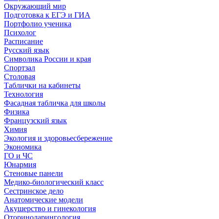
Окружающий мир
Подготовка к ЕГЭ и ГИА
Портфолио ученика
Психолог
Расписание
Русский язык
Символика России и края
Спортзал
Столовая
Таблички на кабинеты
Технология
Фасадная табличка для школы
Физика
Французский язык
Химия
Экология и здоровьесбережение
Экономика
ГО и ЧС
Юнармия
Стеновые панели
Медико-биологический класс
Сестринское дело
Анатомические модели
Акушерство и гинекология
Оториноларингология