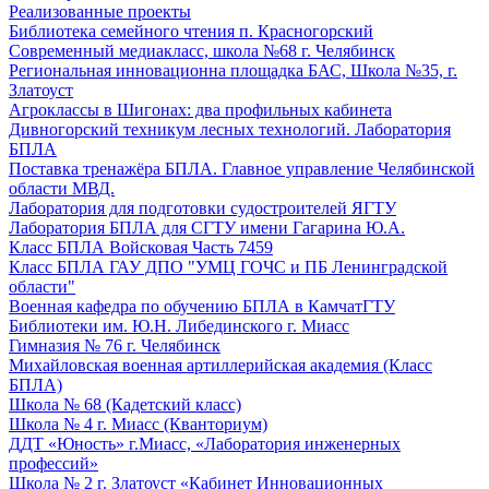
Реализованные проекты
Библиотека семейного чтения п. Красногорский
Современный медиакласс, школа №68 г. Челябинск
Региональная инновационна площадка БАС, Школа №35, г.
Златоуст
Агроклассы в Шигонах: два профильных кабинета
Дивногорский техникум лесных технологий. Лаборатория
БПЛА
Поставка тренажёра БПЛА. Главное управление Челябинской
области МВД.
Лаборатория для подготовки судостроителей ЯГТУ
Лаборатория БПЛА для СГТУ имени Гагарина Ю.А.
Класс БПЛА Войсковая Часть 7459
Класс БПЛА ГАУ ДПО "УМЦ ГОЧС и ПБ Ленинградской
области"
Военная кафедра по обучению БПЛА в КамчатГТУ
Библиотеки им. Ю.Н. Либединского г. Миасс
Гимназия № 76 г. Челябинск
Михайловская военная артиллерийская академия (Класс
БПЛА)
Школа № 68 (Кадетский класс)
Школа № 4 г. Миасс (Кванториум)
ДДТ «Юность» г.Миасс, «Лаборатория инженерных
профессий»
Школа № 2 г. Златоуст «Кабинет Инновационных