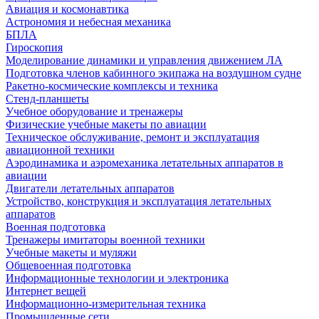
Авиация и космонавтика
Астрономия и небесная механика
БПЛА
Гироскопия
Моделирование динамики и управления движением ЛА
Подготовка членов кабинного экипажа на воздушном судне
Ракетно-космические комплексы и техника
Стенд-планшеты
Учебное оборудование и тренажеры
Физические учебные макеты по авиации
Техническое обслуживание, ремонт и эксплуатация
авиационной техники
Аэродинамика и аэромеханика летательных аппаратов в
авиации
Двигатели летательных аппаратов
Устройство, конструкция и эксплуатация летательных
аппаратов
Военная подготовка
Тренажеры имитаторы военной техники
Учебные макеты и муляжи
Общевоенная подготовка
Информационные технологии и электроника
Интернет вещей
Информационно-измерительная техника
Промышленные сети