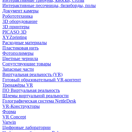
Интерактивные трибуны, киоски, столы
Интерактивные песочницы, бизиборды, полы
Документ камеры
Робототехника
3D оборудование
3D принтеры
PICASO 3D
XYZprinting
Расходные материалы
Пластиковая нить
Фотополимеры
Цветные чернила
Сопутствующие товары
Запасные части
Виртуальная реальность (VR)
Готовый образовательный VR-контент
Тренажёры VR
ПО Виртуальная реальность
Шлемы виртуальной реальности
Голографическая система NettleDesk
VR-Конструкторы
Форма
VR Concept
Varwin
Цифровые лаборатории