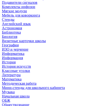
Подавители сигналов
Комплекты инфозон
Мягкие модули
Мебель для коворкинга
Стенды
Английский язык
Астрономия
Библиотека
Биология
Визитные карточки школы
География
ИЗО и черчение
Информатика
Информация
История
История искусств
Классные уголки
Литература
Математика
Методическая работа
Мини-стенды для школьного кабинета
Музыка
Начальная школа
ОБЖ
Обществознание