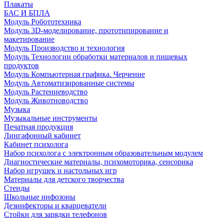
Плакаты
БАС И БПЛА
Модуль Робототехника
Модуль 3D-моделирование, прототипирование и
макетирование
Модуль Производство и технология
Модуль Технологии обработки материалов и пищевых
продуктов
Модуль Компьютерная графика. Черчение
Модуль Автоматизированные системы
Модуль Растениеводство
Модуль Животноводство
Музыка
Музыкальные инструменты
Печатная продукция
Лингафонный кабинет
Кабинет психолога
Набор психолога с электронным образовательным модулем
Диагностические материалы, психомоторика, сенсорика
Набор игрушек и настольных игр
Материалы для детского творчества
Стенды
Школьные инфозоны
Дезинфекторы и кварцеватели
Стойки для зарядки телефонов