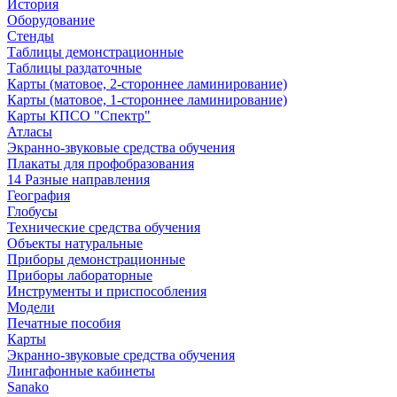
История
Оборудование
Стенды
Таблицы демонстрационные
Таблицы раздаточные
Карты (матовое, 2-стороннее ламинирование)
Карты (матовое, 1-стороннее ламинирование)
Карты КПСО "Спектр"
Атласы
Экранно-звуковые средства обучения
Плакаты для профобразования
14 Разные направления
География
Глобусы
Технические средства обучения
Объекты натуральные
Приборы демонстрационные
Приборы лабораторные
Инструменты и приспособления
Модели
Печатные пособия
Карты
Экранно-звуковые средства обучения
Лингафонные кабинеты
Sanako