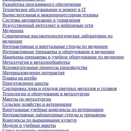
Разработка программного обеспечения
Техническое обслуживание и ремонт в IT
Вычислительная и микропроцессорная техника
Системы автоматизации и управления
Искусственный интеллект и нейронные сети
Медицина
Современные высокотехнологические лаборатории по
медицине
Интерактивные и виртуальные стенды по медицине
Интерактивные тренажеры и оборудование в медицине
Манекены-тренажеры и учебное оборудование по медицине
Металлургия и металлообработка
Вспомогательные процессы производства
Материаловедение интерактив
Плавка на штейн
Приготовление шихты
Сортировка лома и отходов цветных металлов и сплавов
Технологии и оборудование в металлургии
Макеты по металлургии
Сельское хозяйство и ветеринария
Виртуальные учебные комплексы по ветеринарии
Интерактивные лабораторные стенды и тренажеры
Комплексы по выращивание культур
Модели и учебные макеты
Стенд-планшеты интерактивные