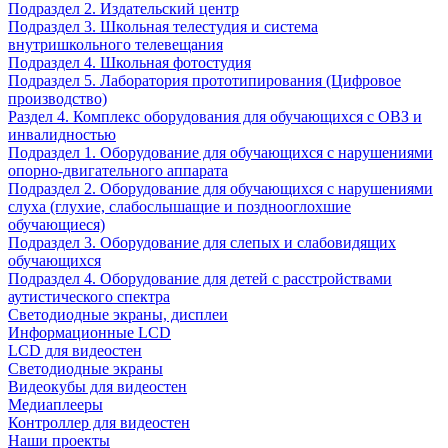
Подраздел 2. Издательский центр
Подраздел 3. Школьная телестудия и система
внутришкольного телевещания
Подраздел 4. Школьная фотостудия
Подраздел 5. Лаборатория прототипирования (Цифровое
производство)
Раздел 4. Комплекс оборудования для обучающихся с ОВЗ и
инвалидностью
Подраздел 1. Оборудование для обучающихся с нарушениями
опорно-двигательного аппарата
Подраздел 2. Оборудование для обучающихся с нарушениями
слуха (глухие, слабослышащие и позднооглохшие
обучающиеся)
Подраздел 3. Оборудование для слепых и слабовидящих
обучающихся
Подраздел 4. Оборудование для детей с расстройствами
аутистического спектра
Светодиодные экраны, дисплеи
Информационные LCD
LCD для видеостен
Светодиодные экраны
Видеокубы для видеостен
Медиаплееры
Контроллер для видеостен
Наши проекты