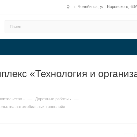
г. Челябинск, ул. Воровского, 63
плекс «Технология и организ
—
—
роительство
Дорожные работы
тельства автомобильных тоннелей»