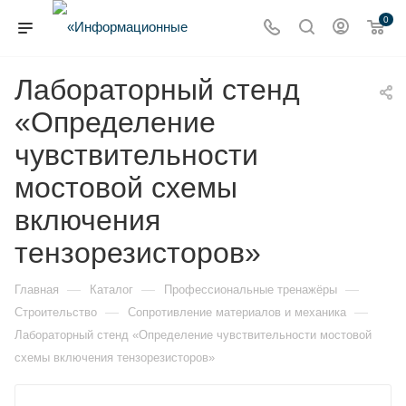
0
Лабораторный стенд
«Определение
чувствительности
мостовой схемы
включения
тензорезисторов»
—
—
—
Главная
Каталог
Профессиональные тренажёры
—
—
Строительство
Сопротивление материалов и механика
Лабораторный стенд «Определение чувствительности мостовой
схемы включения тензорезисторов»