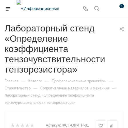
0
Лабораторный стенд
«Определение
коэффициента
тензочувствительности
тензорезистора»
—
—
—
Главная
Каталог
Профессиональные тренажёры
—
—
Строительство
Сопротивление материалов и механика
Лабораторный стенд «Определение коэффициента
тензочувствительности тензорезистора»
Артикул:
ФСТ-ОКЧТР-01