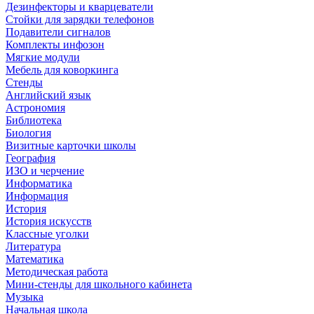
Дезинфекторы и кварцеватели
Стойки для зарядки телефонов
Подавители сигналов
Комплекты инфозон
Мягкие модули
Мебель для коворкинга
Стенды
Английский язык
Астрономия
Библиотека
Биология
Визитные карточки школы
География
ИЗО и черчение
Информатика
Информация
История
История искусств
Классные уголки
Литература
Математика
Методическая работа
Мини-стенды для школьного кабинета
Музыка
Начальная школа