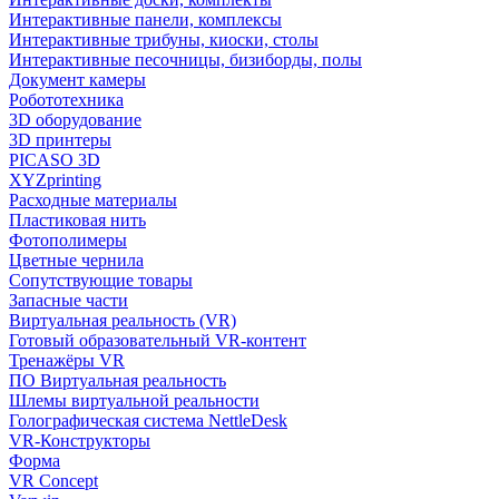
Интерактивные панели, комплексы
Интерактивные трибуны, киоски, столы
Интерактивные песочницы, бизиборды, полы
Документ камеры
Робототехника
3D оборудование
3D принтеры
PICASO 3D
XYZprinting
Расходные материалы
Пластиковая нить
Фотополимеры
Цветные чернила
Сопутствующие товары
Запасные части
Виртуальная реальность (VR)
Готовый образовательный VR-контент
Тренажёры VR
ПО Виртуальная реальность
Шлемы виртуальной реальности
Голографическая система NettleDesk
VR-Конструкторы
Форма
VR Concept