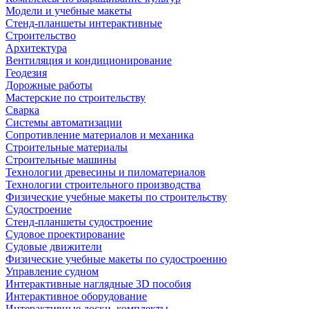
Модели и учебные макеты
Стенд-планшеты интерактивные
Строительство
Архитектура
Вентиляция и кондиционирование
Геодезия
Дорожные работы
Мастерские по строительству
Сварка
Системы автоматизации
Сопротивление материалов и механика
Строительные материалы
Строительные машины
Технологии древесины и пиломатериалов
Технологии строительного производства
Физические учебные макеты по строительству
Судостроение
Стенд-планшеты судостроение
Судовое проектирование
Судовые движители
Физические учебные макеты по судостроению
Управление судном
Интерактивные наглядные 3D пособия
Интерактивное оборудование
Интерактивные доски, комплекты