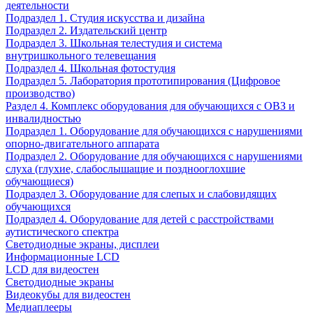
деятельности
Подраздел 1. Студия искусства и дизайна
Подраздел 2. Издательский центр
Подраздел 3. Школьная телестудия и система
внутришкольного телевещания
Подраздел 4. Школьная фотостудия
Подраздел 5. Лаборатория прототипирования (Цифровое
производство)
Раздел 4. Комплекс оборудования для обучающихся с ОВЗ и
инвалидностью
Подраздел 1. Оборудование для обучающихся с нарушениями
опорно-двигательного аппарата
Подраздел 2. Оборудование для обучающихся с нарушениями
слуха (глухие, слабослышащие и позднооглохшие
обучающиеся)
Подраздел 3. Оборудование для слепых и слабовидящих
обучающихся
Подраздел 4. Оборудование для детей с расстройствами
аутистического спектра
Светодиодные экраны, дисплеи
Информационные LCD
LCD для видеостен
Светодиодные экраны
Видеокубы для видеостен
Медиаплееры