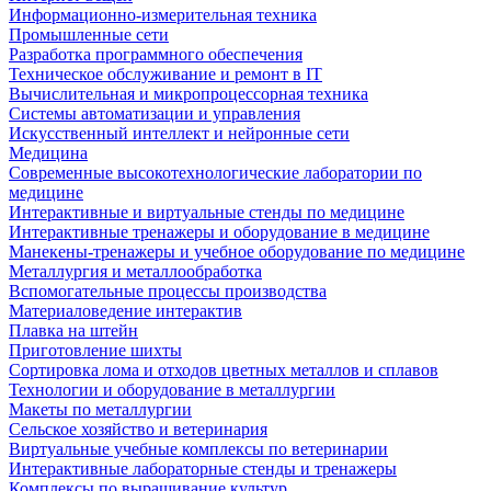
Информационно-измерительная техника
Промышленные сети
Разработка программного обеспечения
Техническое обслуживание и ремонт в IT
Вычислительная и микропроцессорная техника
Системы автоматизации и управления
Искусственный интеллект и нейронные сети
Медицина
Современные высокотехнологические лаборатории по
медицине
Интерактивные и виртуальные стенды по медицине
Интерактивные тренажеры и оборудование в медицине
Манекены-тренажеры и учебное оборудование по медицине
Металлургия и металлообработка
Вспомогательные процессы производства
Материаловедение интерактив
Плавка на штейн
Приготовление шихты
Сортировка лома и отходов цветных металлов и сплавов
Технологии и оборудование в металлургии
Макеты по металлургии
Сельское хозяйство и ветеринария
Виртуальные учебные комплексы по ветеринарии
Интерактивные лабораторные стенды и тренажеры
Комплексы по выращивание культур