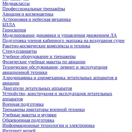
Медиаклассы
Профессиональные тренажёры
Авиация и космонавтика
Астрономия и небесная механика
БПЛА
Гироскопия
Моделирование динамики и управления движением ЛА
Подготовка членов кабинного экипажа на воздушном судне
Ракетно-космические комплексы и техника
Стенд-планшеты
Учебное оборудование и тренажеры
Физические учебные макеты по авиации
Техническое обслуживание, ремонт и эксплуатация
авиационной техники
Аэродинамика и аэромеханика летательных аппаратов в
авиации
Двигатели летательных аппаратов
Устройство, конструкция и эксплуатация летательных
аппаратов
Военная подготовка
Тренажеры имитаторы военной техники
Учебные макеты и муляжи
Общевоенная подготовка
Информационные технологии и электроника
Интернет вещей