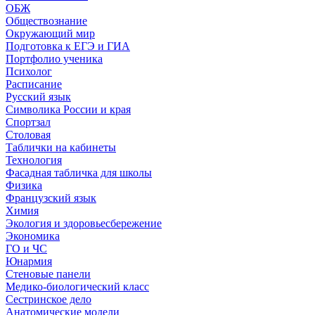
ОБЖ
Обществознание
Окружающий мир
Подготовка к ЕГЭ и ГИА
Портфолио ученика
Психолог
Расписание
Русский язык
Символика России и края
Спортзал
Столовая
Таблички на кабинеты
Технология
Фасадная табличка для школы
Физика
Французский язык
Химия
Экология и здоровьесбережение
Экономика
ГО и ЧС
Юнармия
Стеновые панели
Медико-биологический класс
Сестринское дело
Анатомические модели