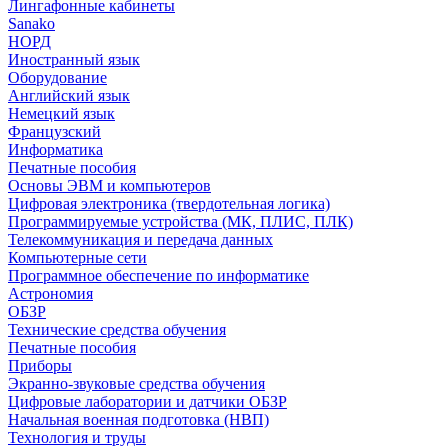
Лингафонные кабинеты
Sanako
НОРД
Иностранный язык
Оборудование
Английский язык
Немецкий язык
Французский
Информатика
Печатные пособия
Основы ЭВМ и компьютеров
Цифровая электроника (твердотельная логика)
Программируемые устройства (МК, ПЛИС, ПЛК)
Телекоммуникация и передача данных
Компьютерные сети
Программное обеспечение по информатике
Астрономия
ОБЗР
Технические средства обучения
Печатные пособия
Приборы
Экранно-звуковые средства обучения
Цифровые лаборатории и датчики ОБЗР
Начальная военная подготовка (НВП)
Технология и труды