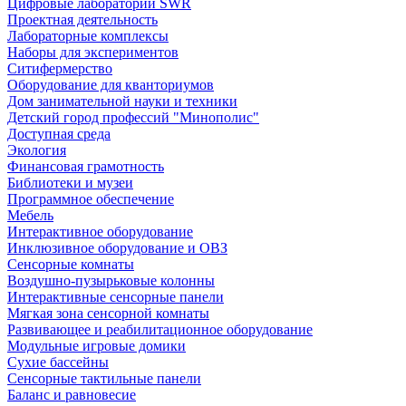
Цифровые лаборатории SWR
Проектная деятельность
Лабораторные комплексы
Наборы для экспериментов
Ситифермерство
Оборудование для кванториумов
Дом занимательной науки и техники
Детский город профессий "Минополис"
Доступная среда
Экология
Финансовая грамотность
Библиотеки и музеи
Программное обеспечение
Мебель
Интерактивное оборудование
Инклюзивное оборудование и ОВЗ
Cенсорные комнаты
Воздушно-пузырьковые колонны
Интерактивные сенсорные панели
Мягкая зона сенсорной комнаты
Развивающее и реабилитационное оборудование
Модульные игровые домики
Сухие бассейны
Сенсорные тактильные панели
Баланс и равновесие