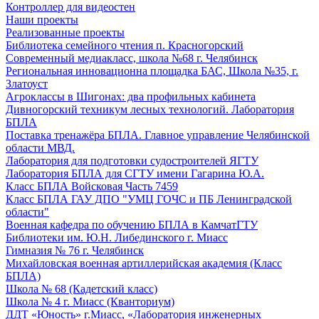
Контроллер для видеостен
Наши проекты
Реализованные проекты
Библиотека семейного чтения п. Красногорский
Современный медиакласс, школа №68 г. Челябинск
Региональная инновационна площадка БАС, Школа №35, г.
Златоуст
Агроклассы в Шигонах: два профильных кабинета
Дивногорский техникум лесных технологий. Лаборатория
БПЛА
Поставка тренажёра БПЛА. Главное управление Челябинской
области МВД.
Лаборатория для подготовки судостроителей ЯГТУ
Лаборатория БПЛА для СГТУ имени Гагарина Ю.А.
Класс БПЛА Войсковая Часть 7459
Класс БПЛА ГАУ ДПО "УМЦ ГОЧС и ПБ Ленинградской
области"
Военная кафедра по обучению БПЛА в КамчатГТУ
Библиотеки им. Ю.Н. Либединского г. Миасс
Гимназия № 76 г. Челябинск
Михайловская военная артиллерийская академия (Класс
БПЛА)
Школа № 68 (Кадетский класс)
Школа № 4 г. Миасс (Кванториум)
ДДТ «Юность» г.Миасс, «Лаборатория инженерных