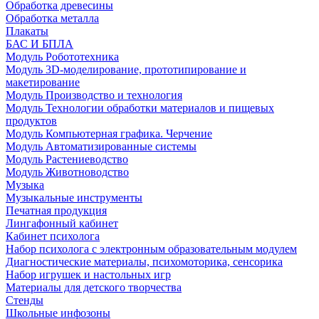
Обработка древесины
Обработка металла
Плакаты
БАС И БПЛА
Модуль Робототехника
Модуль 3D-моделирование, прототипирование и
макетирование
Модуль Производство и технология
Модуль Технологии обработки материалов и пищевых
продуктов
Модуль Компьютерная графика. Черчение
Модуль Автоматизированные системы
Модуль Растениеводство
Модуль Животноводство
Музыка
Музыкальные инструменты
Печатная продукция
Лингафонный кабинет
Кабинет психолога
Набор психолога с электронным образовательным модулем
Диагностические материалы, психомоторика, сенсорика
Набор игрушек и настольных игр
Материалы для детского творчества
Стенды
Школьные инфозоны