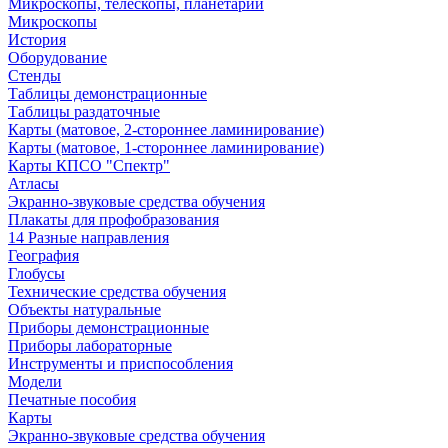
Микроскопы, телескопы, планетарии
Микроскопы
История
Оборудование
Стенды
Таблицы демонстрационные
Таблицы раздаточные
Карты (матовое, 2-стороннее ламинирование)
Карты (матовое, 1-стороннее ламинирование)
Карты КПСО "Спектр"
Атласы
Экранно-звуковые средства обучения
Плакаты для профобразования
14 Разные направления
География
Глобусы
Технические средства обучения
Объекты натуральные
Приборы демонстрационные
Приборы лабораторные
Инструменты и приспособления
Модели
Печатные пособия
Карты
Экранно-звуковые средства обучения