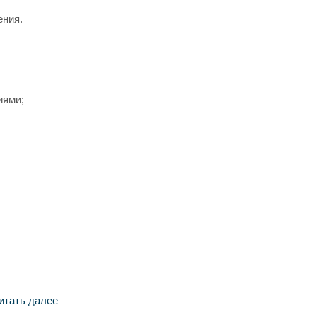
ения.
иями;
итать далее