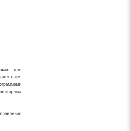
акже для
дготовки.
рограммами
санитарных
управления