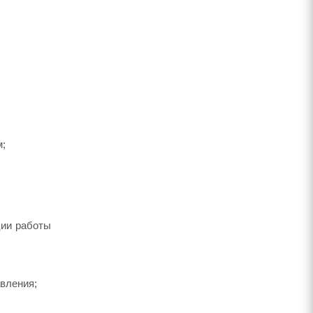
м;
ции работы
вления;