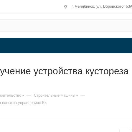
г. Челябинск, ул. Воровского, 63
чение устройства кустореза 
—
—
роительство
Строительные машины
а навыков управления» К3