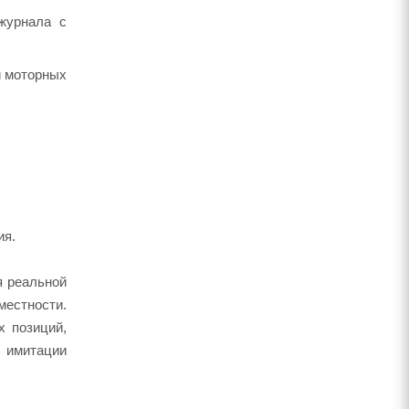
журнала с
и моторных
ия.
я реальной
местности.
х позиций,
 имитации