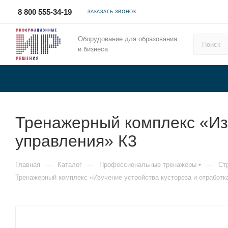
8 800 555-34-19
ЗАКАЗАТЬ ЗВОНОК
Оборудование для образования
и бизнеса
Тренажерный комплекс «Изу
управления» К3
—
—
—
Главная
Каталог
Профессиональные тренажёры
Ст
Тренажерный комплекс «Изучение устройства кустореза и отработк