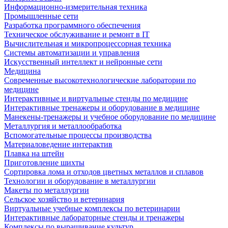
Информационно-измерительная техника
Промышленные сети
Разработка программного обеспечения
Техническое обслуживание и ремонт в IT
Вычислительная и микропроцессорная техника
Системы автоматизации и управления
Искусственный интеллект и нейронные сети
Медицина
Современные высокотехнологические лаборатории по
медицине
Интерактивные и виртуальные стенды по медицине
Интерактивные тренажеры и оборудование в медицине
Манекены-тренажеры и учебное оборудование по медицине
Металлургия и металлообработка
Вспомогательные процессы производства
Материаловедение интерактив
Плавка на штейн
Приготовление шихты
Сортировка лома и отходов цветных металлов и сплавов
Технологии и оборудование в металлургии
Макеты по металлургии
Сельское хозяйство и ветеринария
Виртуальные учебные комплексы по ветеринарии
Интерактивные лабораторные стенды и тренажеры
Комплексы по выращивание культур