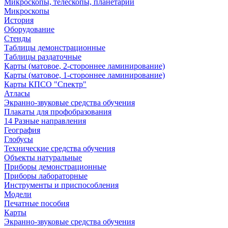
Микроскопы, телескопы, планетарии
Микроскопы
История
Оборудование
Стенды
Таблицы демонстрационные
Таблицы раздаточные
Карты (матовое, 2-стороннее ламинирование)
Карты (матовое, 1-стороннее ламинирование)
Карты КПСО "Спектр"
Атласы
Экранно-звуковые средства обучения
Плакаты для профобразования
14 Разные направления
География
Глобусы
Технические средства обучения
Объекты натуральные
Приборы демонстрационные
Приборы лабораторные
Инструменты и приспособления
Модели
Печатные пособия
Карты
Экранно-звуковые средства обучения