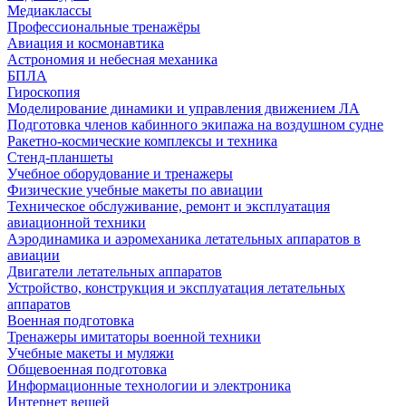
Медиаклассы
Профессиональные тренажёры
Авиация и космонавтика
Астрономия и небесная механика
БПЛА
Гироскопия
Моделирование динамики и управления движением ЛА
Подготовка членов кабинного экипажа на воздушном судне
Ракетно-космические комплексы и техника
Стенд-планшеты
Учебное оборудование и тренажеры
Физические учебные макеты по авиации
Техническое обслуживание, ремонт и эксплуатация
авиационной техники
Аэродинамика и аэромеханика летательных аппаратов в
авиации
Двигатели летательных аппаратов
Устройство, конструкция и эксплуатация летательных
аппаратов
Военная подготовка
Тренажеры имитаторы военной техники
Учебные макеты и муляжи
Общевоенная подготовка
Информационные технологии и электроника
Интернет вещей