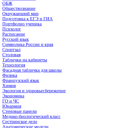
ОБЖ
Обществознание
Окружающий мир
Подготовка к ЕГЭ и ГИА
Портфолио ученика
Психолог
Расписание
Русский язык
Символика России и края
Спортзал
Столовая
Таблички на кабинеты
Технология
Фасадная табличка для школы
Физика
Французский язык
Химия
Экология и здоровьесбережение
Экономика
ГО и ЧС
Юнармия
Стеновые панели
Медико-биологический класс
Сестринское дело
Анатомические модели