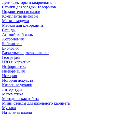
Дезинфекторы и кварцеватели
Стойки для зарядки телефонов
Подавители сигналов
Комплекты инфозон
Мягкие модули
Мебель для коворкинга
Стенды
Английский язык
Астрономия
Библиотека
Биология
Визитные карточки школы
География
ИЗО и черчение
Информатика
Информация
История
История искусств
Классные уголки
Литература
Математика
Методическая работа
Мини-стенды для школьного кабинета
Музыка
Начальная школа