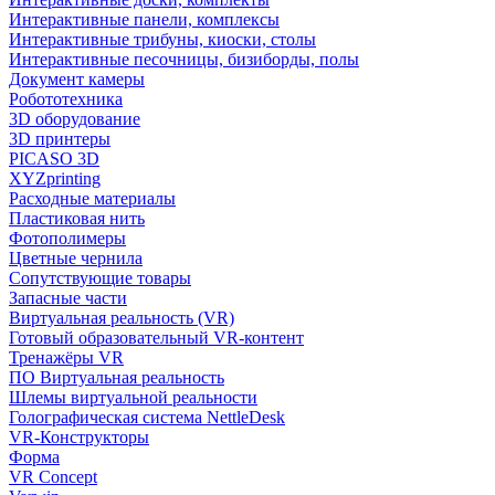
Интерактивные панели, комплексы
Интерактивные трибуны, киоски, столы
Интерактивные песочницы, бизиборды, полы
Документ камеры
Робототехника
3D оборудование
3D принтеры
PICASO 3D
XYZprinting
Расходные материалы
Пластиковая нить
Фотополимеры
Цветные чернила
Сопутствующие товары
Запасные части
Виртуальная реальность (VR)
Готовый образовательный VR-контент
Тренажёры VR
ПО Виртуальная реальность
Шлемы виртуальной реальности
Голографическая система NettleDesk
VR-Конструкторы
Форма
VR Concept