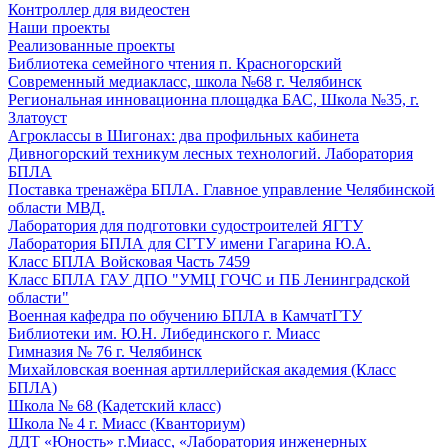
Контроллер для видеостен
Наши проекты
Реализованные проекты
Библиотека семейного чтения п. Красногорский
Современный медиакласс, школа №68 г. Челябинск
Региональная инновационна площадка БАС, Школа №35, г.
Златоуст
Агроклассы в Шигонах: два профильных кабинета
Дивногорский техникум лесных технологий. Лаборатория
БПЛА
Поставка тренажёра БПЛА. Главное управление Челябинской
области МВД.
Лаборатория для подготовки судостроителей ЯГТУ
Лаборатория БПЛА для СГТУ имени Гагарина Ю.А.
Класс БПЛА Войсковая Часть 7459
Класс БПЛА ГАУ ДПО "УМЦ ГОЧС и ПБ Ленинградской
области"
Военная кафедра по обучению БПЛА в КамчатГТУ
Библиотеки им. Ю.Н. Либединского г. Миасс
Гимназия № 76 г. Челябинск
Михайловская военная артиллерийская академия (Класс
БПЛА)
Школа № 68 (Кадетский класс)
Школа № 4 г. Миасс (Кванториум)
ДДТ «Юность» г.Миасс, «Лаборатория инженерных