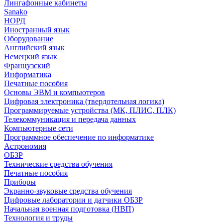
Лингафонные кабинеты
Sanako
НОРД
Иностранный язык
Оборудование
Английский язык
Немецкий язык
Французский
Информатика
Печатные пособия
Основы ЭВМ и компьютеров
Цифровая электроника (твердотельная логика)
Программируемые устройства (МК, ПЛИС, ПЛК)
Телекоммуникация и передача данных
Компьютерные сети
Программное обеспечение по информатике
Астрономия
ОБЗР
Технические средства обучения
Печатные пособия
Приборы
Экранно-звуковые средства обучения
Цифровые лаборатории и датчики ОБЗР
Начальная военная подготовка (НВП)
Технология и труды