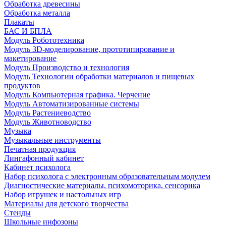
Обработка древесины
Обработка металла
Плакаты
БАС И БПЛА
Модуль Робототехника
Модуль 3D-моделирование, прототипирование и
макетирование
Модуль Производство и технология
Модуль Технологии обработки материалов и пищевых
продуктов
Модуль Компьютерная графика. Черчение
Модуль Автоматизированные системы
Модуль Растениеводство
Модуль Животноводство
Музыка
Музыкальные инструменты
Печатная продукция
Лингафонный кабинет
Кабинет психолога
Набор психолога с электронным образовательным модулем
Диагностические материалы, психомоторика, сенсорика
Набор игрушек и настольных игр
Материалы для детского творчества
Стенды
Школьные инфозоны