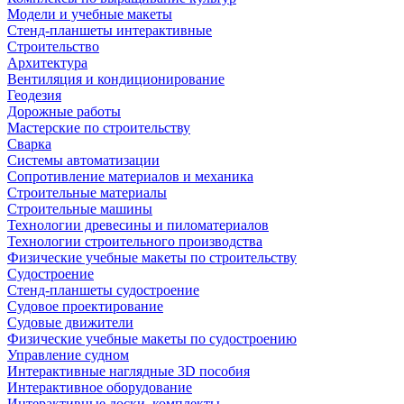
Модели и учебные макеты
Стенд-планшеты интерактивные
Строительство
Архитектура
Вентиляция и кондиционирование
Геодезия
Дорожные работы
Мастерские по строительству
Сварка
Системы автоматизации
Сопротивление материалов и механика
Строительные материалы
Строительные машины
Технологии древесины и пиломатериалов
Технологии строительного производства
Физические учебные макеты по строительству
Судостроение
Стенд-планшеты судостроение
Судовое проектирование
Судовые движители
Физические учебные макеты по судостроению
Управление судном
Интерактивные наглядные 3D пособия
Интерактивное оборудование
Интерактивные доски, комплекты