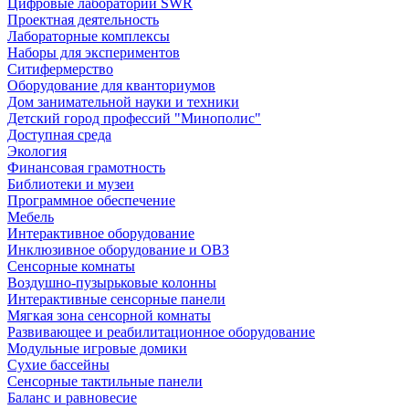
Цифровые лаборатории SWR
Проектная деятельность
Лабораторные комплексы
Наборы для экспериментов
Ситифермерство
Оборудование для кванториумов
Дом занимательной науки и техники
Детский город профессий "Минополис"
Доступная среда
Экология
Финансовая грамотность
Библиотеки и музеи
Программное обеспечение
Мебель
Интерактивное оборудование
Инклюзивное оборудование и ОВЗ
Cенсорные комнаты
Воздушно-пузырьковые колонны
Интерактивные сенсорные панели
Мягкая зона сенсорной комнаты
Развивающее и реабилитационное оборудование
Модульные игровые домики
Сухие бассейны
Сенсорные тактильные панели
Баланс и равновесие