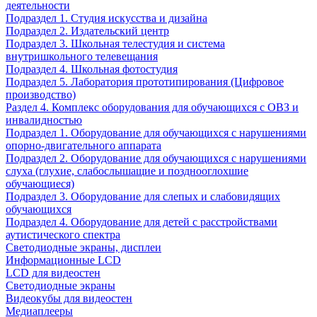
деятельности
Подраздел 1. Студия искусства и дизайна
Подраздел 2. Издательский центр
Подраздел 3. Школьная телестудия и система
внутришкольного телевещания
Подраздел 4. Школьная фотостудия
Подраздел 5. Лаборатория прототипирования (Цифровое
производство)
Раздел 4. Комплекс оборудования для обучающихся с ОВЗ и
инвалидностью
Подраздел 1. Оборудование для обучающихся с нарушениями
опорно-двигательного аппарата
Подраздел 2. Оборудование для обучающихся с нарушениями
слуха (глухие, слабослышащие и позднооглохшие
обучающиеся)
Подраздел 3. Оборудование для слепых и слабовидящих
обучающихся
Подраздел 4. Оборудование для детей с расстройствами
аутистического спектра
Светодиодные экраны, дисплеи
Информационные LCD
LCD для видеостен
Светодиодные экраны
Видеокубы для видеостен
Медиаплееры