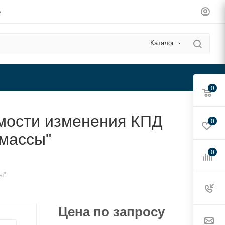
А
Каталог
0
мости изменения КПД
0
 массы"
0
ы"
Цена по запросу