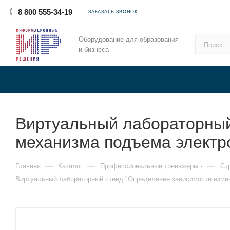
8 800 555-34-19
ЗАКАЗАТЬ ЗВОНОК
Оборудование для образования
и бизнеса
Виртуальный лабораторный
механизма подъема электро
—
—
—
Главная
Каталог
Профессиональные тренажёры
Ст
Виртуальный лабораторный стенд "Определение зависимости измен