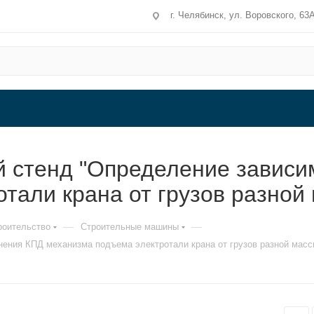
г. Челябинск, ул. Воровского, 63
 стенд "Определение зависи
тали крана от грузов разной
—
—
роительство
Строительные машины
ения КПД механизма подъема электротали крана от грузов разной масс