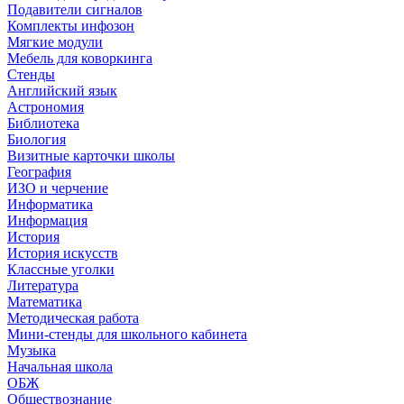
Подавители сигналов
Комплекты инфозон
Мягкие модули
Мебель для коворкинга
Стенды
Английский язык
Астрономия
Библиотека
Биология
Визитные карточки школы
География
ИЗО и черчение
Информатика
Информация
История
История искусств
Классные уголки
Литература
Математика
Методическая работа
Мини-стенды для школьного кабинета
Музыка
Начальная школа
ОБЖ
Обществознание