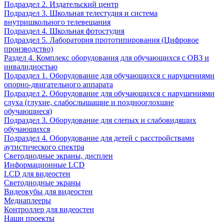
Подраздел 2. Издательский центр
Подраздел 3. Школьная телестудия и система
внутришкольного телевещания
Подраздел 4. Школьная фотостудия
Подраздел 5. Лаборатория прототипирования (Цифровое
производство)
Раздел 4. Комплекс оборудования для обучающихся с ОВЗ и
инвалидностью
Подраздел 1. Оборудование для обучающихся с нарушениями
опорно-двигательного аппарата
Подраздел 2. Оборудование для обучающихся с нарушениями
слуха (глухие, слабослышащие и позднооглохшие
обучающиеся)
Подраздел 3. Оборудование для слепых и слабовидящих
обучающихся
Подраздел 4. Оборудование для детей с расстройствами
аутистического спектра
Светодиодные экраны, дисплеи
Информационные LCD
LCD для видеостен
Светодиодные экраны
Видеокубы для видеостен
Медиаплееры
Контроллер для видеостен
Наши проекты