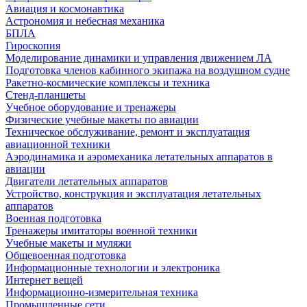
Авиация и космонавтика
Астрономия и небесная механика
БПЛА
Гироскопия
Моделирование динамики и управления движением ЛА
Подготовка членов кабинного экипажа на воздушном судне
Ракетно-космические комплексы и техника
Стенд-планшеты
Учебное оборудование и тренажеры
Физические учебные макеты по авиации
Техническое обслуживание, ремонт и эксплуатация
авиационной техники
Аэродинамика и аэромеханика летательных аппаратов в
авиации
Двигатели летательных аппаратов
Устройство, конструкция и эксплуатация летательных
аппаратов
Военная подготовка
Тренажеры имитаторы военной техники
Учебные макеты и муляжи
Общевоенная подготовка
Информационные технологии и электроника
Интернет вещей
Информационно-измерительная техника
Промышленные сети