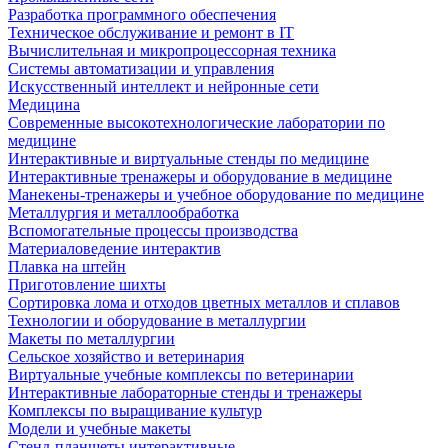
Разработка программного обеспечения
Техническое обслуживание и ремонт в IT
Вычислительная и микропроцессорная техника
Системы автоматизации и управления
Искусственный интеллект и нейронные сети
Медицина
Современные высокотехнологические лаборатории по
медицине
Интерактивные и виртуальные стенды по медицине
Интерактивные тренажеры и оборудование в медицине
Манекены-тренажеры и учебное оборудование по медицине
Металлургия и металлообработка
Вспомогательные процессы производства
Материаловедение интерактив
Плавка на штейн
Приготовление шихты
Сортировка лома и отходов цветных металлов и сплавов
Технологии и оборудование в металлургии
Макеты по металлургии
Сельское хозяйство и ветеринария
Виртуальные учебные комплексы по ветеринарии
Интерактивные лабораторные стенды и тренажеры
Комплексы по выращивание культур
Модели и учебные макеты
Стенд-планшеты интерактивные