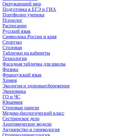
Окружающий мир
Подготовка к ЕГЭ и ГИА
Портфолио ученика
Психолог
Расписание
Русский язык
Символика России и края
Спортзал
Столовая
Таблички на кабинеты
Технология
Фасадная табличка для школы
Физика
Французский язык
Химия
Экология и здоровьесбережение
Экономика
ГО и ЧС
Юнармия
Стеновые панели
Медико-биологический класс
Сестринское дело
Анатомические модели
Акушерство и гинекология
Оториноларингология