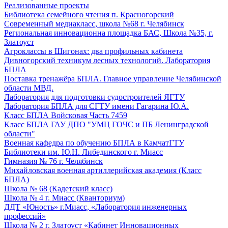
Реализованные проекты
Библиотека семейного чтения п. Красногорский
Современный медиакласс, школа №68 г. Челябинск
Региональная инновационна площадка БАС, Школа №35, г.
Златоуст
Агроклассы в Шигонах: два профильных кабинета
Дивногорский техникум лесных технологий. Лаборатория
БПЛА
Поставка тренажёра БПЛА. Главное управление Челябинской
области МВД.
Лаборатория для подготовки судостроителей ЯГТУ
Лаборатория БПЛА для СГТУ имени Гагарина Ю.А.
Класс БПЛА Войсковая Часть 7459
Класс БПЛА ГАУ ДПО "УМЦ ГОЧС и ПБ Ленинградской
области"
Военная кафедра по обучению БПЛА в КамчатГТУ
Библиотеки им. Ю.Н. Либединского г. Миасс
Гимназия № 76 г. Челябинск
Михайловская военная артиллерийская академия (Класс
БПЛА)
Школа № 68 (Кадетский класс)
Школа № 4 г. Миасс (Кванториум)
ДДТ «Юность» г.Миасс, «Лаборатория инженерных
профессий»
Школа № 2 г. Златоуст «Кабинет Инновационных