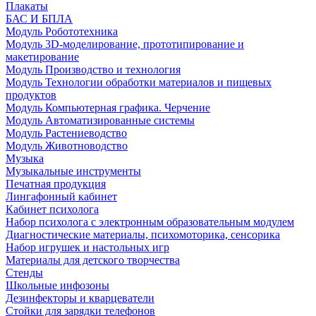
Плакаты
БАС И БПЛА
Модуль Робототехника
Модуль 3D-моделирование, прототипирование и
макетирование
Модуль Производство и технология
Модуль Технологии обработки материалов и пищевых
продуктов
Модуль Компьютерная графика. Черчение
Модуль Автоматизированные системы
Модуль Растениеводство
Модуль Животноводство
Музыка
Музыкальные инструменты
Печатная продукция
Лингафонный кабинет
Кабинет психолога
Набор психолога с электронным образовательным модулем
Диагностические материалы, психомоторика, сенсорика
Набор игрушек и настольных игр
Материалы для детского творчества
Стенды
Школьные инфозоны
Дезинфекторы и кварцеватели
Стойки для зарядки телефонов