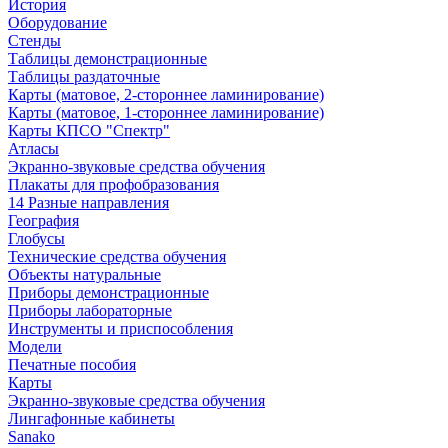
История
Оборудование
Стенды
Таблицы демонстрационные
Таблицы раздаточные
Карты (матовое, 2-стороннее ламинирование)
Карты (матовое, 1-стороннее ламинирование)
Карты КПСО "Спектр"
Атласы
Экранно-звуковые средства обучения
Плакаты для профобразования
14 Разные направления
География
Глобусы
Технические средства обучения
Объекты натуральные
Приборы демонстрационные
Приборы лабораторные
Инструменты и приспособления
Модели
Печатные пособия
Карты
Экранно-звуковые средства обучения
Лингафонные кабинеты
Sanako