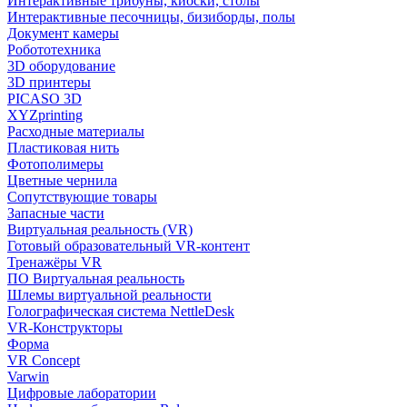
Интерактивные трибуны, киоски, столы
Интерактивные песочницы, бизиборды, полы
Документ камеры
Робототехника
3D оборудование
3D принтеры
PICASO 3D
XYZprinting
Расходные материалы
Пластиковая нить
Фотополимеры
Цветные чернила
Сопутствующие товары
Запасные части
Виртуальная реальность (VR)
Готовый образовательный VR-контент
Тренажёры VR
ПО Виртуальная реальность
Шлемы виртуальной реальности
Голографическая система NettleDesk
VR-Конструкторы
Форма
VR Concept
Varwin
Цифровые лаборатории