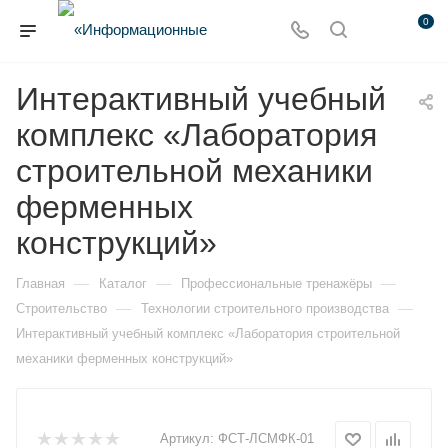
0
Интерактивный учебный
комплекс «Лаборатория
строительной механики
ферменных
конструкций»
—
—
—
Главная
Каталог
Профессиональные тренажёры
—
—
Строительство
Технологии строительного производства
Интерактивный учебный комплекс «Лаборатория строительной
механики ферменных конструкций»
Артикул:
ФСТ-ЛСМФК-01