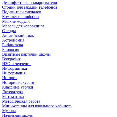
Дезинфекторы и кварцеватели
Стойки для зарядки телефонов
Подавители сигналов
Комплекты инфозон
Мягкие модули
Мебель для коворкинга
Стенды
Английский язык
Астрономия
Библиотека
Биология
Визитные карточки школы
География
ИЗО и черчение
Информатика
Информация
История
История искусств
Классные уголки
Литература
Математика
Методическая работа
Мини-стенды для школьного кабинета
Музыка
Начальная школа