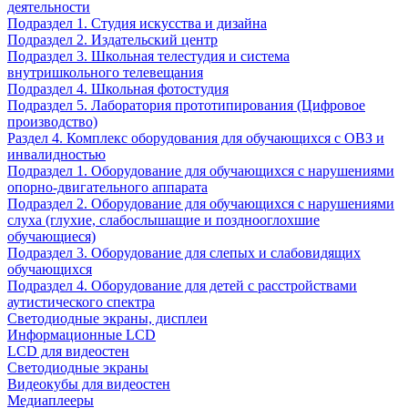
деятельности
Подраздел 1. Студия искусства и дизайна
Подраздел 2. Издательский центр
Подраздел 3. Школьная телестудия и система
внутришкольного телевещания
Подраздел 4. Школьная фотостудия
Подраздел 5. Лаборатория прототипирования (Цифровое
производство)
Раздел 4. Комплекс оборудования для обучающихся с ОВЗ и
инвалидностью
Подраздел 1. Оборудование для обучающихся с нарушениями
опорно-двигательного аппарата
Подраздел 2. Оборудование для обучающихся с нарушениями
слуха (глухие, слабослышащие и позднооглохшие
обучающиеся)
Подраздел 3. Оборудование для слепых и слабовидящих
обучающихся
Подраздел 4. Оборудование для детей с расстройствами
аутистического спектра
Светодиодные экраны, дисплеи
Информационные LCD
LCD для видеостен
Светодиодные экраны
Видеокубы для видеостен
Медиаплееры