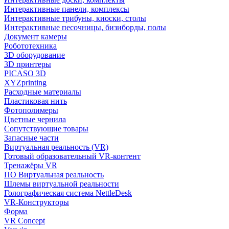
Интерактивные панели, комплексы
Интерактивные трибуны, киоски, столы
Интерактивные песочницы, бизиборды, полы
Документ камеры
Робототехника
3D оборудование
3D принтеры
PICASO 3D
XYZprinting
Расходные материалы
Пластиковая нить
Фотополимеры
Цветные чернила
Сопутствующие товары
Запасные части
Виртуальная реальность (VR)
Готовый образовательный VR-контент
Тренажёры VR
ПО Виртуальная реальность
Шлемы виртуальной реальности
Голографическая система NettleDesk
VR-Конструкторы
Форма
VR Concept