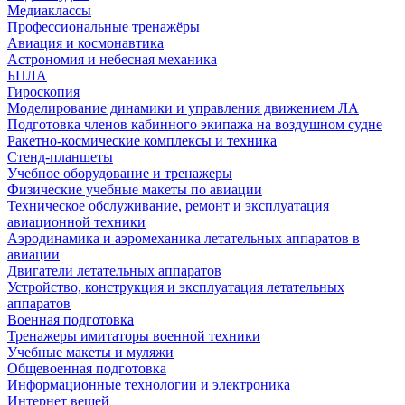
Медиаклассы
Профессиональные тренажёры
Авиация и космонавтика
Астрономия и небесная механика
БПЛА
Гироскопия
Моделирование динамики и управления движением ЛА
Подготовка членов кабинного экипажа на воздушном судне
Ракетно-космические комплексы и техника
Стенд-планшеты
Учебное оборудование и тренажеры
Физические учебные макеты по авиации
Техническое обслуживание, ремонт и эксплуатация
авиационной техники
Аэродинамика и аэромеханика летательных аппаратов в
авиации
Двигатели летательных аппаратов
Устройство, конструкция и эксплуатация летательных
аппаратов
Военная подготовка
Тренажеры имитаторы военной техники
Учебные макеты и муляжи
Общевоенная подготовка
Информационные технологии и электроника
Интернет вещей