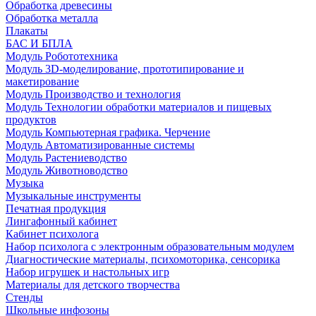
Обработка древесины
Обработка металла
Плакаты
БАС И БПЛА
Модуль Робототехника
Модуль 3D-моделирование, прототипирование и
макетирование
Модуль Производство и технология
Модуль Технологии обработки материалов и пищевых
продуктов
Модуль Компьютерная графика. Черчение
Модуль Автоматизированные системы
Модуль Растениеводство
Модуль Животноводство
Музыка
Музыкальные инструменты
Печатная продукция
Лингафонный кабинет
Кабинет психолога
Набор психолога с электронным образовательным модулем
Диагностические материалы, психомоторика, сенсорика
Набор игрушек и настольных игр
Материалы для детского творчества
Стенды
Школьные инфозоны