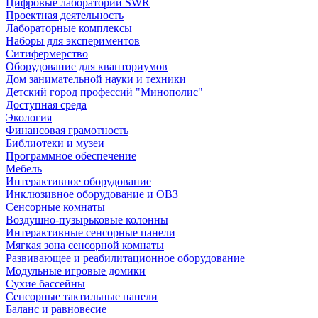
Цифровые лаборатории SWR
Проектная деятельность
Лабораторные комплексы
Наборы для экспериментов
Ситифермерство
Оборудование для кванториумов
Дом занимательной науки и техники
Детский город профессий "Минополис"
Доступная среда
Экология
Финансовая грамотность
Библиотеки и музеи
Программное обеспечение
Мебель
Интерактивное оборудование
Инклюзивное оборудование и ОВЗ
Cенсорные комнаты
Воздушно-пузырьковые колонны
Интерактивные сенсорные панели
Мягкая зона сенсорной комнаты
Развивающее и реабилитационное оборудование
Модульные игровые домики
Сухие бассейны
Сенсорные тактильные панели
Баланс и равновесие