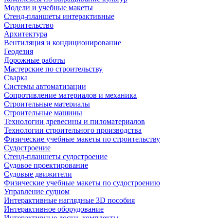
Модели и учебные макеты
Стенд-планшеты интерактивные
Строительство
Архитектура
Вентиляция и кондиционирование
Геодезия
Дорожные работы
Мастерские по строительству
Сварка
Системы автоматизации
Сопротивление материалов и механика
Строительные материалы
Строительные машины
Технологии древесины и пиломатериалов
Технологии строительного производства
Физические учебные макеты по строительству
Судостроение
Стенд-планшеты судостроение
Судовое проектирование
Судовые движители
Физические учебные макеты по судостроению
Управление судном
Интерактивные наглядные 3D пособия
Интерактивное оборудование
Интерактивные доски, комплекты