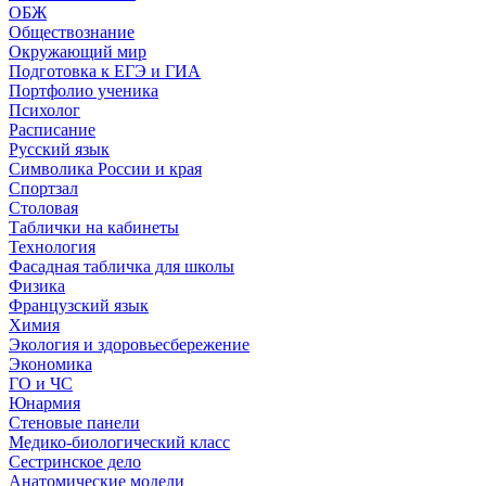
ОБЖ
Обществознание
Окружающий мир
Подготовка к ЕГЭ и ГИА
Портфолио ученика
Психолог
Расписание
Русский язык
Символика России и края
Спортзал
Столовая
Таблички на кабинеты
Технология
Фасадная табличка для школы
Физика
Французский язык
Химия
Экология и здоровьесбережение
Экономика
ГО и ЧС
Юнармия
Стеновые панели
Медико-биологический класс
Сестринское дело
Анатомические модели