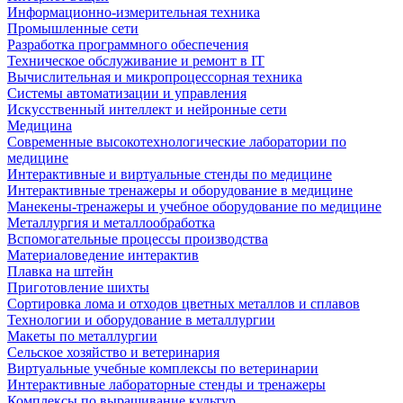
Информационно-измерительная техника
Промышленные сети
Разработка программного обеспечения
Техническое обслуживание и ремонт в IT
Вычислительная и микропроцессорная техника
Системы автоматизации и управления
Искусственный интеллект и нейронные сети
Медицина
Современные высокотехнологические лаборатории по
медицине
Интерактивные и виртуальные стенды по медицине
Интерактивные тренажеры и оборудование в медицине
Манекены-тренажеры и учебное оборудование по медицине
Металлургия и металлообработка
Вспомогательные процессы производства
Материаловедение интерактив
Плавка на штейн
Приготовление шихты
Сортировка лома и отходов цветных металлов и сплавов
Технологии и оборудование в металлургии
Макеты по металлургии
Сельское хозяйство и ветеринария
Виртуальные учебные комплексы по ветеринарии
Интерактивные лабораторные стенды и тренажеры
Комплексы по выращивание культур