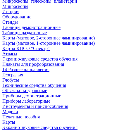
Микроскопы, телескопы, планетарии
Микроскопы
История
Оборудование
Стенды
Таблицы демонстрационные
Таблицы раздаточные
Карты (матовое, 2-стороннее ламинирование)
Карты (матовое, 1-стороннее ламинирование)
Карты КПСО "Спектр"
Атласы
Экранно-звуковые средства обучения
Плакаты для профобразования
14 Разные направления
География
Глобусы
Технические средства обучения
Объекты натуральные
Приборы демонстрационные
Приборы лабораторные
Инструменты и приспособления
Модели
Печатные пособия
Карты
Экранно-звуковые средства обучения