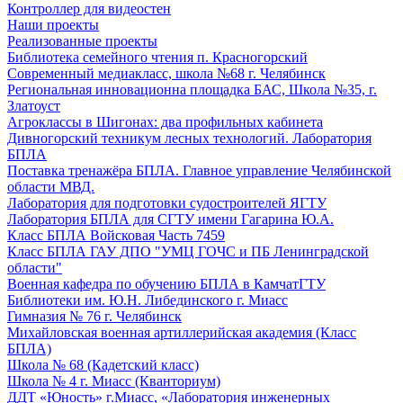
Контроллер для видеостен
Наши проекты
Реализованные проекты
Библиотека семейного чтения п. Красногорский
Современный медиакласс, школа №68 г. Челябинск
Региональная инновационна площадка БАС, Школа №35, г.
Златоуст
Агроклассы в Шигонах: два профильных кабинета
Дивногорский техникум лесных технологий. Лаборатория
БПЛА
Поставка тренажёра БПЛА. Главное управление Челябинской
области МВД.
Лаборатория для подготовки судостроителей ЯГТУ
Лаборатория БПЛА для СГТУ имени Гагарина Ю.А.
Класс БПЛА Войсковая Часть 7459
Класс БПЛА ГАУ ДПО "УМЦ ГОЧС и ПБ Ленинградской
области"
Военная кафедра по обучению БПЛА в КамчатГТУ
Библиотеки им. Ю.Н. Либединского г. Миасс
Гимназия № 76 г. Челябинск
Михайловская военная артиллерийская академия (Класс
БПЛА)
Школа № 68 (Кадетский класс)
Школа № 4 г. Миасс (Кванториум)
ДДТ «Юность» г.Миасс, «Лаборатория инженерных