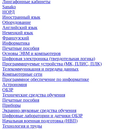
Лингафонные кабинеты
Sanako
НОРД
Иностранный язык
Оборудование
Английский язык
Немецкий язык
Французский
Информатика
Печатные пособия
Основы ЭВМ и компьютеров
Цифровая электроника (твердотельная логика)
Программируемые устройства (МК, ПЛИС, ПЛК)
Телекоммуникация и передача данных
Компьютерные сети
Программное обеспечение по информатике
Астрономия
ОБЗР
Технические средства обучения
Печатные пособия
Приборы
Экранно-звуковые средства обучения
Цифровые лаборатории и датчики ОБЗР
Начальная военная подготовка (НВП)
Технология и труды